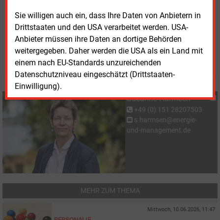
um die notwendigen Investitionen umzusetzen.
Sie willigen auch ein, dass Ihre Daten von Anbietern in
Drittstaaten und den USA verarbeitet werden. USA-
Dienstag, 17.03.2026, 14:59 Uhr
Anbieter müssen ihre Daten an dortige Behörden
Susanne Harmsen
weitergegeben. Daher werden die USA als ein Land mit
© 2026 Energie & Management GmbH
einem nach EU-Standards unzureichenden
Datenschutzniveau eingeschätzt (Drittstaaten-
Einwilligung).
Susanne Harmsen
+49 (0) 151 28207503
s.harmsen@energie-
und-management.de
MEHR ZUM THEMA
Mittwoch, 10.06.2026, 11:47
PERSONALIE