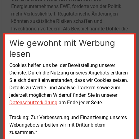
Energieunternehmens EWE, forderte von der Politik
mehr Verlässlichkeit. Regulatorische Änderungen
könnten zusätzliche Risiken schaffen und
Investitionen verteuern. Als Beispiel nannte Dohler die
Diskussion um die Einbindung von Biogas in
Wie gewohnt mit Werbung
gesetzliche Regelungen, die Auswirkungen auf die
Zukunft der Gasnetze haben könnte. Solche
lesen
Unsicherheiten könnten zu steigenden Kosten führen.
Cookies helfen uns bei der Bereitstellung unserer
Dienste. Durch die Nutzung unseres Angebots erklären
Zudem sei die Förderung der Wärmewende
Sie sich damit einverstanden, dass wir Cookies setzen.
widersprüchlich. Im gleichen Ortsgebiet gebe es
Details zu Werbe- und Analyse-Trackern sowie zum
aktuell Förderung für individuelle Wärmepumpen und
jederzeit möglichen Widerruf finden Sie in unserer
ein Wärmenetz. Dieses werde aber teurer und
Datenschutzerklärung
am Ende jeder Seite.
amortisiere sich schlechter, je weniger Teilnehmende
sich anschließen, kritisierte Dohler.
Tracking: Zur Verbesserung und Finanzierung unseres
Webangebots arbeiten wir mit Drittanbietern
zusammen.*