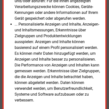
und/oder abrufen: Für die Ihnen angezeigten
Zusammenhang auf das Amortisationskonto zur
Verarbeitungszwecke können Cookies, Geräte-
Finanzierung des Wasserstoffkernnetzes. Zudem
Kennungen oder andere Informationen auf Ihrem
führe die Bundesregierung Gespräche mit der
Gerät gespeichert oder abgerufen werden.
Europäischen Union, um regulatorische Vorgaben für
... Personalisierte Anzeigen und Inhalte, Anzeigen-
erneuerbaren Wasserstoff anzupassen und den
und Inhaltsmessungen, Erkenntnisse über
Markthochlauf zu erleichtern. Programme wie
Zielgruppen und Produktentwicklungen
H2Global sollen den internationalen Handel
ausspielen: Anzeigen und Inhalte können
unterstützen.
basierend auf einem Profil personalisiert werden.
Es können mehr Daten hinzugefügt werden, um
Hans-Jürgen Walter, Global Leader Sustainable
Anzeigen und Inhalte besser zu personalisieren.
Finance bei Deloitte, plädierte für einen
Die Performance von Anzeigen und Inhalten kann
grundlegenden Perspektivwechsel. Der Staat solle
gemessen werden. Erkenntnisse über Zielgruppen,
stärker als Mobilisierer privaten Kapitals agieren.
die die Anzeigen und Inhalte betrachtet haben,
Kleinere Energieunternehmen seien auf neue
können abgeleitet werden. Daten können
Finanzierungsmodelle angewiesen, da ihre
verwendet werden, um Benutzerfreundlichkeit,
Eigenmittel begrenzt und der Zugang zu
Systeme und Software aufzubauen oder zu
Kapitalmärkten eingeschränkt sei. Partnerschaften
verbessern.
und maßgeschneiderte Lösungen seien daher zentral,