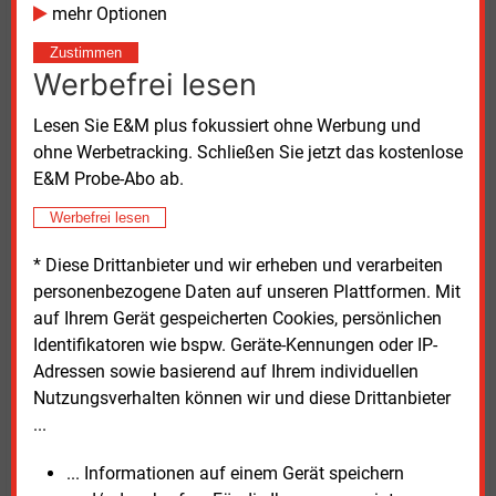
mehr Optionen
Zustimmen
Werbefrei lesen
(von rechts nach links) Stefan Dohler (BDEW), Steffen Meyer (BMF),
Lesen Sie E&M plus fokussiert ohne Werbung und
Miye Kohlhase (Bankenverband) und Martin Blessing (Beauftragter
der Bundesregierung für Investitionen)
ohne Werbetracking. Schließen Sie jetzt das kostenlose
Quelle: Susanne Harmsen
E&M Probe-Abo ab.
Werbefrei lesen
Für Investitionen in Offshore-Windenergie und
Wasserstoff seien stabile Rahmenbedingungen
* Diese Drittanbieter und wir erheben und verarbeiten
entscheidend, um die Kreditwürdigkeit zu sichern, so
personenbezogene Daten auf unseren Plattformen. Mit
Dohler. Finanzierungsinstrumente wie Power
auf Ihrem Gerät gespeicherten Cookies, persönlichen
Purchase Agreements (PPA) oder Differenzverträge
Identifikatoren wie bspw. Geräte-Kennungen oder IP-
(CfD) könnten helfen, benötigten jedoch zusätzliche
Adressen sowie basierend auf Ihrem individuellen
Absicherungen gegen Liefer- oder Abnahmerisiken.
Nutzungsverhalten können wir und diese Drittanbieter
...
Wasserstoffmarkt befördern
... Informationen auf einem Gerät speichern
Staatssekretär Meyer verwies in diesem