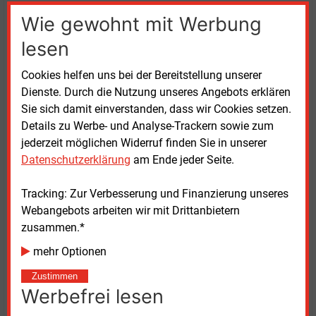
Wie gewohnt mit Werbung
In der ersten Phase konzentriert sich das Projekt auf
gewerbliche Flotten mit planbaren Standzeiten, etwa
lesen
über Nacht auf Betriebsgeländen. Für diese
Cookies helfen uns bei der Bereitstellung unserer
Anwendung soll gezeigt werden, dass sich die
Dienste. Durch die Nutzung unseres Angebots erklären
Technologie einfach in bestehende Abläufe
Sie sich damit einverstanden, dass wir Cookies setzen.
integrieren lässt und wirtschaftliche Vorteile bietet.
Details zu Werbe- und Analyse-Trackern sowie zum
Enercity setzt bereits selbst elektrische
jederzeit möglichen Widerruf finden Sie in unserer
Nutzfahrzeuge ein. Der ID. Buzz Cargo stellt nach
Datenschutzerklärung
am Ende jeder Seite.
Unternehmensangaben mehr als die Hälfte der
eigenen Elektroflotte.
Tracking: Zur Verbesserung und Finanzierung unseres
Webangebots arbeiten wir mit Drittanbietern
Der Energieversorger zählt nach eigenen Angaben zu
zusammen.*
den wenigen Unternehmen in Deutschland, die
bidirektionales Laden unter marktähnlichen
mehr Optionen
Bedingungen simulieren können. Dabei werden
Zustimmen
verschiedene Erlösquellen wie Arbitrage und
Werbefrei lesen
Regelenergie kombiniert. Ziel sei ein integriertes
Angebot aus Fahrzeug, Ladeinfrastruktur und