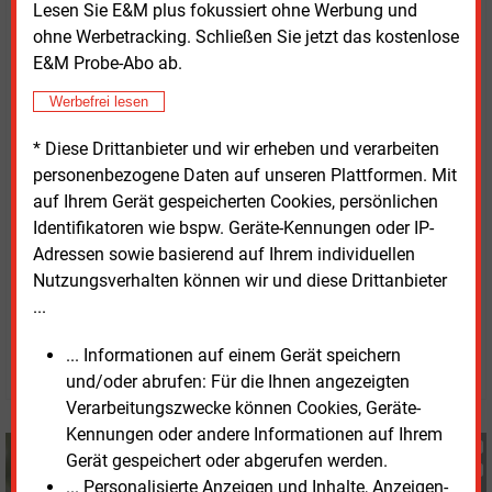
Lesen Sie E&M plus fokussiert ohne Werbung und
Energieprodukt.
ohne Werbetracking. Schließen Sie jetzt das kostenlose
E&M Probe-Abo ab.
Neben Enercity testet auch die Volkswagen-
Konzernmarke Elli entsprechende Anwendungen. Die
Werbefrei lesen
Projektpartner erwarten, dass bidirektionales Laden
* Diese Drittanbieter und wir erheben und verarbeiten
neue Geschäftsmodelle ermöglicht und zugleich zur
personenbezogene Daten auf unseren Plattformen. Mit
Netzstabilität sowie zur Integration erneuerbarer
auf Ihrem Gerät gespeicherten Cookies, persönlichen
Energien beiträgt.
Identifikatoren wie bspw. Geräte-Kennungen oder IP-
Adressen sowie basierend auf Ihrem individuellen
Nutzungsverhalten können wir und diese Drittanbieter
Montag, 23.03.2026, 17:51 Uhr
...
Fritz Wilhelm
... Informationen auf einem Gerät speichern
© 2026 Energie & Management GmbH
und/oder abrufen: Für die Ihnen angezeigten
Verarbeitungszwecke können Cookies, Geräte-
Kennungen oder andere Informationen auf Ihrem
Fritz Wilhelm
Gerät gespeichert oder abgerufen werden.
+49 (0) 6007 9396075
... Personalisierte Anzeigen und Inhalte, Anzeigen-