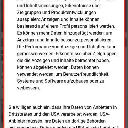
f.wilhelm@energie-und-
und Inhaltsmessungen, Erkenntnisse über
management.de
Zielgruppen und Produktentwicklungen
ausspielen: Anzeigen und Inhalte können
basierend auf einem Profil personalisiert werden.
Es können mehr Daten hinzugefügt werden, um
Anzeigen und Inhalte besser zu personalisieren.
MEHR ZUM THEMA
Die Performance von Anzeigen und Inhalten kann
gemessen werden. Erkenntnisse über Zielgruppen,
Dienstag, 16.06.2026, 13:38
STROMNETZ
die die Anzeigen und Inhalte betrachtet haben,
Autofahrer bei bidirektionalem Laden noch skeptisch
können abgeleitet werden. Daten können
verwendet werden, um Benutzerfreundlichkeit,
Systeme und Software aufzubauen oder zu
Eine Studie zeigt: Die Bekanntheit des bidirektionalen Ladens steigt, die
Begeisterung bei den Autofahrern für die Technologie hält sich jedoch in
verbessern.
Grenzen.
Freitag, 5.06.2026, 15:25
Sie willigen auch ein, dass Ihre Daten von Anbietern in
WIRTSCHAFT
Drittstaaten und den USA verarbeitet werden. USA-
Enercity und Kraken errichten virtuelles Kraftwerk
Anbieter müssen ihre Daten an dortige Behörden
weitergegeben. Daher werden die USA als ein Land mit