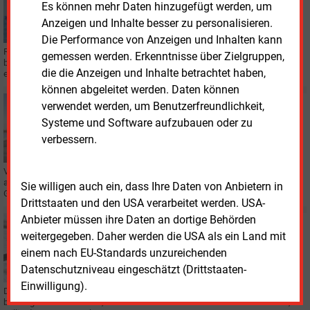
Es können mehr Daten hinzugefügt werden, um
Analysten: Das bedeutet die US-Blockade
Anzeigen und Inhalte besser zu personalisieren.
wirtschaftlich
Die Performance von Anzeigen und Inhalten kann
Rabobank-Analysten rechnen damit, dass die am Montagnachmittag
gemessen werden. Erkenntnisse über Zielgruppen,
beginnende Sperrung der Straße von Hormus durch die USA dem Konflikt
die die Anzeigen und Inhalte betrachtet haben,
eine neue Dynamik verleihen können.
können abgeleitet werden. Daten können
Mittwoch, 1.04.2026, 15:26
verwendet werden, um Benutzerfreundlichkeit,
BILANZ
Systeme und Software aufzubauen oder zu
VNG bleibt bei Ergebnis und Zukunftsplänen solide
verbessern.
VNG hat das Geschäftsjahr 2025 mit einem stabilen Ergebnis
abgeschlossen. Dennoch überrascht das Unternehmen mit einem neuen
Sie willigen auch ein, dass Ihre Daten von Anbietern in
Geschäftsfeld.
Drittstaaten und den USA verarbeitet werden. USA-
Anbieter müssen ihre Daten an dortige Behörden
Mittwoch, 25.03.2026, 15:21
weitergegeben. Daher werden die USA als ein Land mit
BILANZ
EnBW: Geschäftsziel für 2025 erreicht
einem nach EU-Standards unzureichenden
Datenschutzniveau eingeschätzt (Drittstaaten-
Einwilligung).
Der baden-württembergische Energiekonzern bilanziert für 2025 einen
bereinigten Gewinn von 1,4 Milliarden Euro. Die Investitionen stehen mit 7,6