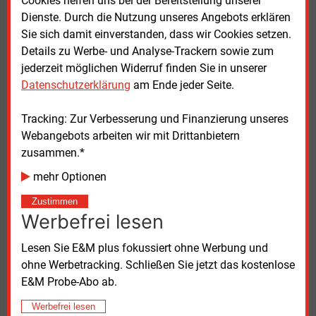
Cookies helfen uns bei der Bereitstellung unserer
Wie berichtet, finalisierten die OMV und die XRG, eine
Dienste. Durch die Nutzung unseres Angebots erklären
Investmentgesellschaft aus Abu Dhabi, am 31. März
Sie sich damit einverstanden, dass wir Cookies setzen.
die Gründung des Polyolefinkonzerns Borouge Group
Details zu Werbe- und Analyse-Trackern sowie zum
International (BGI). In die BGI eingebracht werden der
jederzeit möglichen Widerruf finden Sie in unserer
österreichische Kunststoffkonzern Borealis, der US-
Datenschutzerklärung
am Ende jeder Seite.
amerikanische Chemiekonzern Nova Chemicals und
die Borouge, eine Tochter der Abu Dhabi National Oil
Tracking: Zur Verbesserung und Finanzierung unseres
Company (Adnoc). Der Adnoc gehört die XRG. Ferner
Webangebots arbeiten wir mit Drittanbietern
ist sie mit 24,9
Prozent an der OMV beteiligt. Am 5.
zusammen.*
März meldete die Borouge, ein
Gemeinschaftsunternehmen der OMV und der Adnoc,
mehr Optionen
in ihrer petrochemischen Fabrik Ruwais in Abu Dhabi
Zustimmen
hätten Trümmer von Raketen nach der Abwehr eines
Werbefrei lesen
iranischen Angriffs drei Brände verursacht und einen
Produktionsstillstand erzwungen. Das Unternehmen
Lesen Sie E&M plus fokussiert ohne Werbung und
hat nach eigenen Angaben ausreichende Vorräte, um
ohne Werbetracking. Schließen Sie jetzt das kostenlose
kurzfristige Ausfälle zu kompensieren.
E&M Probe-Abo ab.
Werbefrei lesen
Das Ergebnis des ersten Quartals 2026 veröffentlicht