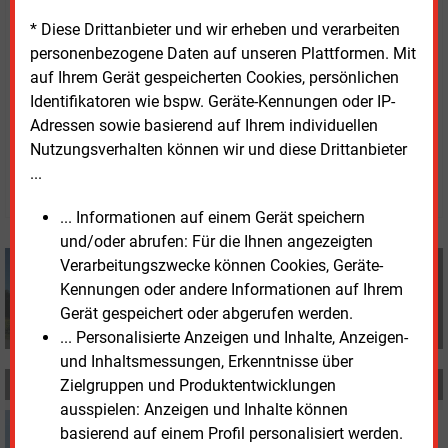
die OMV am 30. April. Ihre Hauptversammlung hält
* Diese Drittanbieter und wir erheben und verarbeiten
sie am 27. Mai ab. Der kombinierte Geschäftsbericht
personenbezogene Daten auf unseren Plattformen. Mit
der OMV für 2025 ist auf ihrer
Website
verfügbar.
auf Ihrem Gerät gespeicherten Cookies, persönlichen
Identifikatoren wie bspw. Geräte-Kennungen oder IP-
Adressen sowie basierend auf Ihrem individuellen
Dienstag, 7.04.2026, 16:22 Uhr
Klaus Fischer
Nutzungsverhalten können wir und diese Drittanbieter
...
© 2026 Energie & Management GmbH
... Informationen auf einem Gerät speichern
und/oder abrufen: Für die Ihnen angezeigten
Klaus Fischer
Verarbeitungszwecke können Cookies, Geräte-
+49 (0) 8152 9311 0
Kennungen oder andere Informationen auf Ihrem
info@energie-und-management.de
Gerät gespeichert oder abgerufen werden.
... Personalisierte Anzeigen und Inhalte, Anzeigen-
und Inhaltsmessungen, Erkenntnisse über
Zielgruppen und Produktentwicklungen
MEHR ZUM THEMA
ausspielen: Anzeigen und Inhalte können
Montag, 13.04.2026, 16:41
basierend auf einem Profil personalisiert werden.
GAS