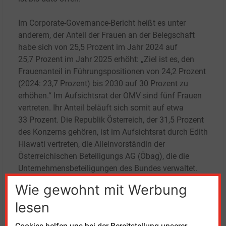
Im Corporate-Governance-Bericht heißt es unter
anderem, der Anteil der Frauen an der Belegschaft
habe sich von 25,5
Prozent im Jahr 2024 auf
25,7
Prozent im Jahr 2025 erhöht: „Ziel ist es, den
Frauenanteil in Führungspositionen von 24,2
Prozent
(2024: 23,7
Prozent) bis 2030 auf 30
Prozent zu
erhöhen.“ Im Aufsichtsrat der OMV sind fünf Frauen
vertreten. Ihr Anteil beläuft sich somit auf etwa
33
Prozent. Die Republik Österreich, der 31,5
Prozent
des Konzerns gehören, ist im Aufsichtsrat durch Edith
Hlawati vertreten, die Alleinvorständin der
Österreichischen Beteiligungs AG (Öbag), die die
Unternehmensbeteiligungen des Bundes verwaltet.
Wie gewohnt mit Werbung
lesen
Feuer in Borouge-Fabrik