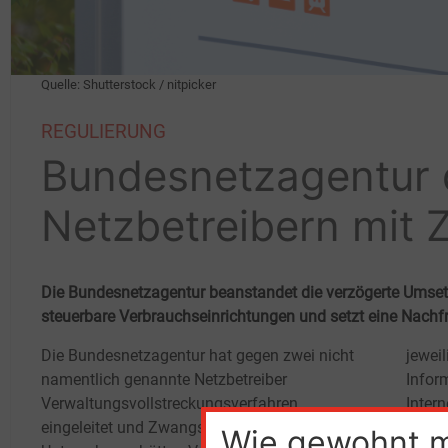
Quelle: Shutterstock / nitpicker
REGULIERUNG
Bundesnetzagentur 
Netzbetreibern mit
Die Bundesnetzagentur beanstandet die verzögerte Umsetz
steuerbare Verbrauchseinrichtungen und setzt eine Nachf
Die Bundesnetzagentur hat gegen zwei nicht
jewei
namentlich genannte Netzbetreiber
Infor
Verwaltungsvollstreckungsverfahren
Inter
eingeleitet und Zwangsgelder angedroht. Die
Besch
Wie gewohnt 