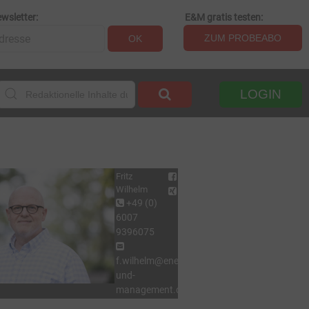
wsletter:
E&M gratis testen:
ZUM PROBEABO
OK
LOGIN
Fritz
Wilhelm
+49 (0)
6007
9396075
f.wilhelm@energie-
und-
management.de