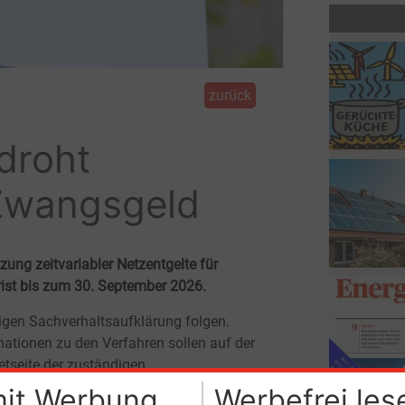
zurück
droht
 Zwangsgeld
ung zeitvariabler Netzentgelte für
rist bis zum 30. September 2026.
ligen Sachverhaltsaufklärung folgen.
mationen zu den Verfahren sollen auf der
netseite der zuständigen
lusskammer veröffentlicht werden.
mit Werbung
Werbefrei les