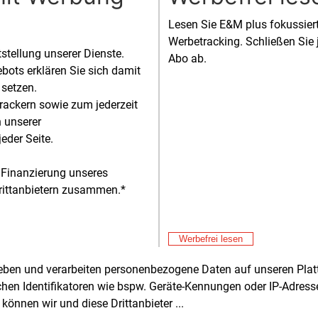
rundlage für die Vorgaben ist § 14a des
Lesen Sie E&M plus fokussie
iewirtschaftsgesetzes (EnWG). Dieser
Werbetracking. Schließen Sie 
tstellung unserer Dienste.
htigt die Bundesnetzagentur,
Abo ab.
bots erklären Sie sich damit
seinheitliche Regelungen für steuerbare
 setzen.
auchseinrichtungen festzulegen. Die
rackern sowie zum jederzeit
rechende Festlegung hatte die Behörde
Alle 
n unserer
vember 2023 veröffentlicht.
Fre
eder Seite.
E&M
Ga
iber steuerbarer Verbrauchseinrichtungen
Sp
 Finanzierung unseres
n seit Januar 2024 in den Genuss
Fre
E&M
rittanbietern zusammen.*
erter Netzentgelte, wenn sie die
EV
rbarkeit ihrer Anlagen ermöglichen,
Ös
Fre
E&M
der über einen pauschalen Rabatt oder
St
Werbefrei lesen
prozentuale Reduzierung des
Fö
Fre
spreises.
E&M
rheben und verarbeiten personenbezogene Daten auf unseren Plat
So
chen Identifikatoren wie bspw. Geräte-Kennungen oder IP-Adres
rittes Modul hat die Bundesnetz ein
Fre
E&M
können wir und diese Drittanbieter ...
ariables Netzentgelt vorgesehen. Mit dem
Po