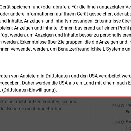
April 2025 geltenden Modul 3 wurde
El
m Gerät speichern und/oder abrufen: Für die Ihnen angezeigten 
Fre
E&M
 mit drei Tarifstufen eingeführt.
oder andere Informationen auf Ihrem Gerät gespeichert oder ab
En
aucherinnen und Verbraucher sollen
Er
n und Inhalte, Anzeigen- und Inhaltsmessungen, Erkenntnisse übe
Fre
ch Anreize erhalten, ihren
elen: Anzeigen und Inhalte können basierend auf einem Profil p
St
verbrauch in lastschwächere Zeiten zu
ügt werden, um Anzeigen und Inhalte besser zu personalisiere
So
ern. Dies betrifft insbesondere das
Fre
E&M
werden. Erkenntnisse über Zielgruppen, die die Anzeigen und I
 von Elektrofahrzeugen.
EV
önnen verwendet werden, um Benutzerfreundlichkeit, Systeme u
an
Fre
E&M
ehörde verweist darauf, dass
So
treiber bereits bei Erlass der Festlegung
Au
Fre
als ein Jahr Zeit für die Umsetzung des
E&M
 Daten von Anbietern in Drittstaaten und den USA verarbeitet we
Be
s 3 erhalten hätten. Dass
ergegeben. Daher werden die USA als ein Land mit einem nach 
Ho
verbraucher das zeitvariable Netzentgelt
Fre
(Drittstaaten-Einwilligung).
E&M
 fehlender Umsetzung durch
Ce
etreiber nicht nutzen könnten, sei aus
Ni
Fre
E&M
 der Behörde nicht hinnehmbar.
En
de
Fre
E&M
Hi