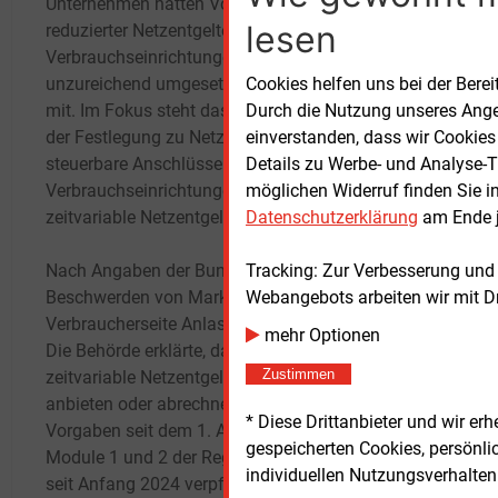
Unternehmen hätten Vorgaben zur Umsetzung
lesen
reduzierter Netzentgelte für steuerbare
Die G
Verbrauchseinrichtungen nicht oder nur
Energ
Cookies helfen uns bei der Berei
unzureichend umgesetzt, teilte die Behörde
ermäc
Durch die Nutzung unseres Ange
mit. Im Fokus steht das sogenannte Modul 3
bunde
einverstanden, dass wir Cookies
der Festlegung zu Netzentgelten für
Verbr
Details zu Werbe- und Analyse-T
steuerbare Anschlüsse und
entsp
möglichen Widerruf finden Sie i
Verbrauchseinrichtungen (NSAVER), das
im No
Datenschutzerklärung
am Ende j
zeitvariable Netzentgelte vorsieht.
Betre
Tracking: Zur Verbesserung und
Nach Angaben der Bundesnetzagentur waren
komme
Webangebots arbeiten wir mit D
Beschwerden von Marktteilnehmern und
reduzi
Verbraucherseite Anlass für die Prüfungen.
Steue
mehr Optionen
Die Behörde erklärte, dass Netzbetreiber das
entwe
Zustimmen
zeitvariable Netzentgelt teilweise nicht
eine 
anbieten oder abrechnen würden, obwohl die
Arbeit
* Diese Drittanbieter und wir e
Vorgaben seit dem 1. April 2025 gelten. Die
gespeicherten Cookies, persönli
Module 1 und 2 der Regelung seien bereits
Als d
individuellen Nutzungsverhalten 
seit Anfang 2024 verpflichtend umzusetzen.
zeitv