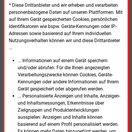
für Speicher
* Diese Drittanbieter und wir erheben und verarbeiten
personenbezogene Daten auf unseren Plattformen. Mit
Westnetz erweitert seine flexiblen
Anschlussvereinbarungen auf Graustromspeicher an
auf Ihrem Gerät gespeicherten Cookies, persönlichen
Standorten mit Wind- oder Solaranlagen.
Identifikatoren wie bspw. Geräte-Kennungen oder IP-
Adressen sowie basierend auf Ihrem individuellen
Nutzungsverhalten können wir und diese Drittanbieter
...
E&M
... Informationen auf einem Gerät speichern
SMART METER
und/oder abrufen: Für die Ihnen angezeigten
Verarbeitungszwecke können Cookies, Geräte-
Kennungen oder andere Informationen auf Ihrem
Gerät gespeichert oder abgerufen werden.
... Personalisierte Anzeigen und Inhalte, Anzeigen-
und Inhaltsmessungen, Erkenntnisse über
Zielgruppen und Produktentwicklungen
ausspielen: Anzeigen und Inhalte können
Dienstag, 21.07.2026, 17:12 Uhr
basierend auf einem Profil personalisiert werden.
Messstellenbetreiber warnt vor
Es können mehr Daten hinzugefügt werden, um