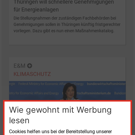
Thüringen will schnellere Genehmigungen
für Energieanlagen
Die Stellungnahmen der zuständigen Fachbehörden bei
Genehmigungen sollen in Thüringen künftig fristgerechter
vorliegen. Dazu gibt es nun einen Maßnahmenkatalog.
E&M
KLIMASCHUTZ
Wie gewohnt mit Werbung
lesen
Mittwoch, 22.07.2026, 15:05 Uhr
Cookies helfen uns bei der Bereitstellung unserer
EU-Methanregeln stoßen weiter auf Kritik