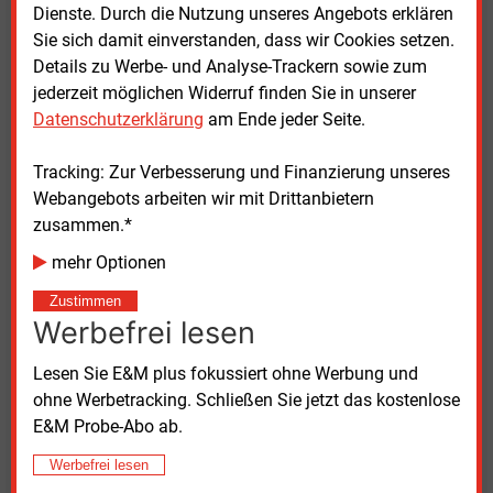
Dienste. Durch die Nutzung unseres Angebots erklären
Die EU-Kommission hat Empfehlungen zur Umsetzung der
Sie sich damit einverstanden, dass wir Cookies setzen.
Methanverordnung vorgelegt. Wirtschaftsministerin
Details zu Werbe- und Analyse-Trackern sowie zum
Katherina Reiche (CDU) und die Gaswirtschaft halten sie
jederzeit möglichen Widerruf finden Sie in unserer
nicht für rechtssicher.
Datenschutzerklärung
am Ende jeder Seite.
Tracking: Zur Verbesserung und Finanzierung unseres
Webangebots arbeiten wir mit Drittanbietern
zusammen.*
E&M Leseprobe
STROMSPEICHER
mehr Optionen
Zustimmen
Werbefrei lesen
Lesen Sie E&M plus fokussiert ohne Werbung und
ohne Werbetracking. Schließen Sie jetzt das kostenlose
E&M Probe-Abo ab.
Mittwoch, 22.07.2026, 11:15 Uhr
Werbefrei lesen
Neue Anschlussvereinbarung von Westnetz