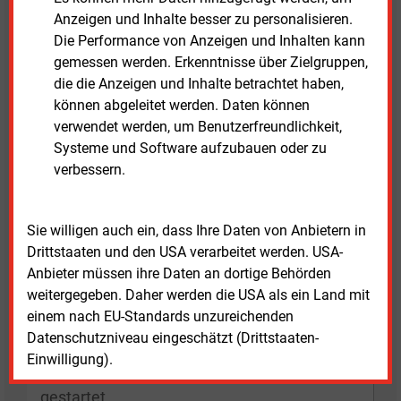
Werbeschreiben
Anzeigen und Inhalte besser zu personalisieren.
Die Energienetze Offenbach beklagen sich über
Die Performance von Anzeigen und Inhalten kann
irreführende Werbeschreiben wettbewerblicher
gemessen werden. Erkenntnisse über Zielgruppen,
Messstellenbetreiber. Kunden sollten die Angebote
die die Anzeigen und Inhalte betrachtet haben,
sorgfältig prüfen.
können abgeleitet werden. Daten können
verwendet werden, um Benutzerfreundlichkeit,
Systeme und Software aufzubauen oder zu
E&M
verbessern.
KRAFTWERKE
Sie willigen auch ein, dass Ihre Daten von Anbietern in
Drittstaaten und den USA verarbeitet werden. USA-
Anbieter müssen ihre Daten an dortige Behörden
weitergegeben. Daher werden die USA als ein Land mit
einem nach EU-Standards unzureichenden
Datenschutzniveau eingeschätzt (Drittstaaten-
Dienstag, 21.07.2026, 16:41 Uhr
Einwilligung).
Ausschreibung für gesicherte Leistung
gestartet