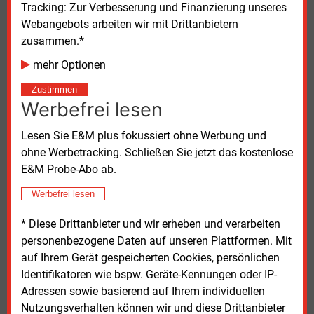
Tracking: Zur Verbesserung und Finanzierung unseres
Abschattungseffekte seien bereits bekannt gewesen
Webangebots arbeiten wir mit Drittanbietern
als die Unternehmen Milliarden für die Flächen in der
zusammen.*
Nordsee geboten haben, so Haefke.
mehr Optionen
Politischer Gegenwind
Zustimmen
Werbefrei lesen
Nina Scheer, energiepolitische Sprecherin der SPD-
Fraktion, kritisiert den Vorstoß der Unternehmen und
Lesen Sie E&M plus fokussiert ohne Werbung und
der Bundestagsabgeordnete der Grünen und
ohne Werbetracking. Schließen Sie jetzt das kostenlose
Berichterstatter für den Bereich Offshore, Alaa
E&M Probe-Abo ab.
Alhamwi, warnt davor, dass bei
fehlendem
Werbefrei lesen
Windstrom letztlich Gaskraftwerke einspringen
müssen, was das Erreichen der Klimaschutzziele
* Diese Drittanbieter und wir erheben und verarbeiten
gefährde.
personenbezogene Daten auf unseren Plattformen. Mit
auf Ihrem Gerät gespeicherten Cookies, persönlichen
Carla Geisen von der Deutschen Umwelthilfe (DUH)
Identifikatoren wie bspw. Geräte-Kennungen oder IP-
unterstreicht, dass der Flächenentwicklungsplan für
Adressen sowie basierend auf Ihrem individuellen
dieses Jahr bereits überfällig sei. Und auch das
Nutzungsverhalten können wir und diese Drittanbieter