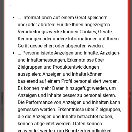
Windenergie-auf-See-Gesetz müsse in diesem Jahr
...
novelliert werden, womit die Unternehmen eine
Chance sähen, aus ihren teuren Verpflichtungen zu
... Informationen auf einem Gerät speichern
entkommen.
und/oder abrufen: Für die Ihnen angezeigten
Verarbeitungszwecke können Cookies, Geräte-
Die
Studie des Fraunhofer IWES zu Abschattungseffekten
Kennungen oder andere Informationen auf Ihrem
steht im Internet bereit.
Gerät gespeichert oder abgerufen werden.
... Personalisierte Anzeigen und Inhalte, Anzeigen-
Dienstag, 28.04.2026, 16:15 Uhr
und Inhaltsmessungen, Erkenntnisse über
Susanne Harmsen
Zielgruppen und Produktentwicklungen
© 2026 Energie & Management GmbH
ausspielen: Anzeigen und Inhalte können
basierend auf einem Profil personalisiert werden.
Es können mehr Daten hinzugefügt werden, um
Anzeigen und Inhalte besser zu personalisieren.
Susanne Harmsen
Die Performance von Anzeigen und Inhalten kann
+49 (0) 151 28207503
gemessen werden. Erkenntnisse über Zielgruppen,
s.harmsen@energie-
und-management.de
die die Anzeigen und Inhalte betrachtet haben,
können abgeleitet werden. Daten können
verwendet werden, um Benutzerfreundlichkeit,