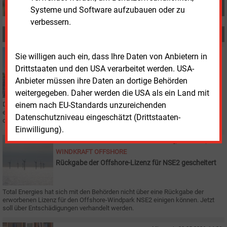
Systeme und Software aufzubauen oder zu
verbessern.
MEHR ZUM THEMA
Montag, 3.08.2026, 17:32
Sie willigen auch ein, dass Ihre Daten von Anbietern in
E&M
REGENERATIVE
Drittstaaten und den USA verarbeitet werden. USA-
Investorenrochade bei Wind und PV in Europa
Anbieter müssen ihre Daten an dortige Behörden
weitergegeben. Daher werden die USA als ein Land mit
einem nach EU-Standards unzureichenden
Die französische Total Energies übernimmt vom Shell-Konzern die
europäischen Erneuerbaren-Aktivitäten an Land und gibt gleichzeitig Teile
Datenschutzniveau eingeschätzt (Drittstaaten-
des Portfolios an den Investor KKR
weiter.
Einwilligung).
Donnerstag, 11.06.2026, 14:34
WINDKRAFT OFFSHORE
Rückgabe der Offshore-Lizenz für NSE2 gescheitert
Total Energies hat sich mit den Behörden nicht über eine Rückgabe der
erworbenen Lizenz für den Offshore-Windpark NSE2 einigen können. Jetzt
soll über Entschädigungen verhandelt werden.