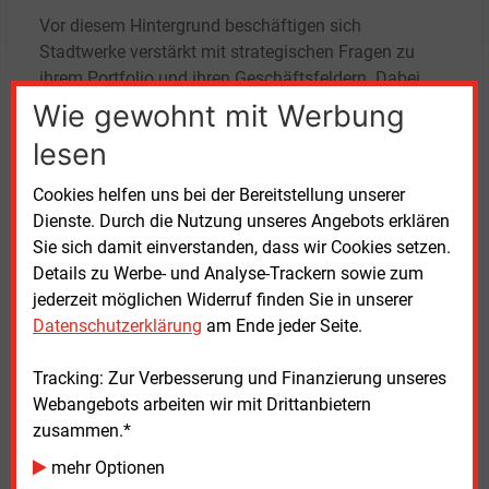
Vor diesem Hintergrund beschäftigen sich
Stadtwerke verstärkt mit strategischen Fragen zu
ihrem Portfolio und ihren Geschäftsfeldern. Dabei
geht es unter anderem um Renditeerwartungen,
Wie gewohnt mit Werbung
Risiken sowie die Entscheidung, welche Aktivitäten
lesen
eigenständig umgesetzt, gemeinsam mit Partnern
entwickelt oder ausgelagert werden sollen. Metin
Cookies helfen uns bei der Bereitstellung unserer
Fidan, Industrials & Energy Partner bei EY, bezeichnet
Dienste. Durch die Nutzung unseres Angebots erklären
Stadtwerke als zentrale Akteure der Energiewende.
Sie sich damit einverstanden, dass wir Cookies setzen.
Details zu Werbe- und Analyse-Trackern sowie zum
Nach Angaben der Studienautoren erwarten 92
jederzeit möglichen Widerruf finden Sie in unserer
Prozent der befragten Unternehmen, dass die
Datenschutzerklärung
am Ende jeder Seite.
anstehenden Investitionen zusätzlich durch externe
Finanzierungsinstrumente unterstützt werden
Tracking: Zur Verbesserung und Finanzierung unseres
müssen. Damit gewinnt auch die Frage an
Webangebots arbeiten wir mit Drittanbietern
Bedeutung, unter welchen Bedingungen Projekte aus
zusammen.*
Sicht von Investoren als wirtschaftlich tragfähig und
mehr Optionen
planbar gelten.