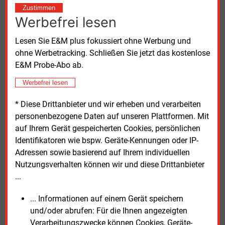
Zustimmen
Innenfinanzierung begrenzt
Werbefrei lesen
Lesen Sie E&M plus fokussiert ohne Werbung und
Um ihre finanzielle Leistungsfähigkeit zu stärken,
ohne Werbetracking. Schließen Sie jetzt das kostenlose
setzen die Stadtwerke zunächst auf Maßnahmen der
E&M Probe-Abo ab.
Innenfinanzierung. Am häufigsten nannten die
Befragten Kostensenkungen mit 84 Prozent. Es
Werbefrei lesen
folgen die Gewinnthesaurierung mit 77 Prozent sowie
eine optimierte Investitionsplanung mit 76 Prozent.
* Diese Drittanbieter und wir erheben und verarbeiten
personenbezogene Daten auf unseren Plattformen. Mit
Diese Instrumente stoßen laut Studie jedoch
auf Ihrem Gerät gespeicherten Cookies, persönlichen
zunehmend an Grenzen. Grund dafür sind Umfang,
Identifikatoren wie bspw. Geräte-Kennungen oder IP-
Dauer und Gleichzeitigkeit der geplanten
Adressen sowie basierend auf Ihrem individuellen
Investitionen. Deshalb greifen viele Unternehmen
Nutzungsverhalten können wir und diese Drittanbieter
zusätzlich auf neue Finanzierungsformen
...
zurück.
Genannt werden unter anderem
... Informationen auf einem Gerät speichern
Schuldscheindarlehen, Kredite der Europäischen
und/oder abrufen: Für die Ihnen angezeigten
Investitionsbank, eigenkapitalähnliche
Verarbeitungszwecke können Cookies, Geräte-
Gesellschafterdarlehen sowie Beteiligungen von