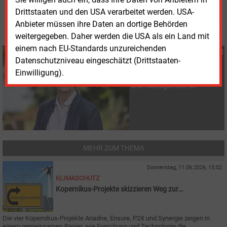
Drittstaaten und den USA verarbeitet werden. USA-
© 2026 Energie & Management GmbH
Anbieter müssen ihre Daten an dortige Behörden
weitergegeben. Daher werden die USA als ein Land mit
einem nach EU-Standards unzureichenden
Susanne Harmsen
Datenschutzniveau eingeschätzt (Drittstaaten-
+49 (0) 151 28207503
Einwilligung).
s.harmsen@energie-
und-management.de
MEHR ZUM THEMA
Donnerstag, 11.06.2026, 15:02
KLIMASCHUTZ
Kopernikus-Projekte skizzieren Weg zur
Klimaneutralität
Die vier Kopernikus-Projekte Ariadne, Ensure, P2X und Synergie zeigen in
einem gemeinsamen Papier, wie Forschung und Technologie die