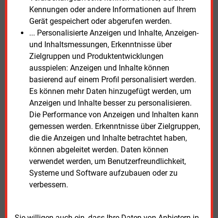
Kennungen oder andere Informationen auf Ihrem
Private-Equity-Investoren oder Bürgern. Bürgerkapital
Gerät gespeichert oder abgerufen werden.
wird dabei beispielsweise über Crowdfunding,
... Personalisierte Anzeigen und Inhalte, Anzeigen-
Genussrechte oder Kooperationen mit lokalen
und Inhaltsmessungen, Erkenntnisse über
Kreditinstituten eingebunden.
Zielgruppen und Produktentwicklungen
ausspielen: Anzeigen und Inhalte können
Die Autoren der Studie kommen zu dem Schluss,
basierend auf einem Profil personalisiert werden.
dass nicht einzelne Finanzierungsinstrumente
Es können mehr Daten hinzugefügt werden, um
entscheidend sind, sondern deren strategische
Anzeigen und Inhalte besser zu personalisieren.
Kombination. Erfolgreich seien
Die Performance von Anzeigen und Inhalten kann
Finanzierungskonzepte vor allem dann, wenn sie in
gemessen werden. Erkenntnisse über Zielgruppen,
eine ganzheitliche Finanzierungsstrategie eingebettet
die die Anzeigen und Inhalte betrachtet haben,
werden.
können abgeleitet werden. Daten können
verwendet werden, um Benutzerfreundlichkeit,
Die
Stadtwerkestudie 2026 von BDEW und EY
steht
Systeme und Software aufzubauen oder zu
als PDF zum Download bereit.
verbessern.
Dienstag, 9.06.2026, 11:19 Uhr
Susanne Harmsen
Sie willigen auch ein, dass Ihre Daten von Anbietern in