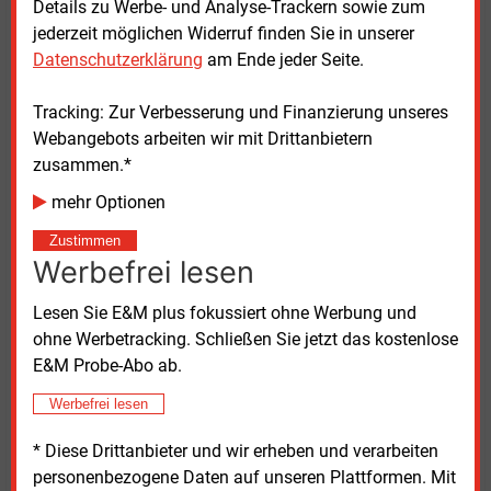
Details zu Werbe- und Analyse-Trackern sowie zum
Hauptgeschäftsführerin Kerstin Andreae. Es bestehe
jederzeit möglichen Widerruf finden Sie in unserer
die Gefahr, dass viele Haushalte im Unklaren seien,
Datenschutzerklärung
am Ende jeder Seite.
welche Heizung für sie am besten infrage kommt.
Tracking: Zur Verbesserung und Finanzierung unseres
Kommunale Wärmeplanung einbeziehen
Webangebots arbeiten wir mit Drittanbietern
zusammen.*
Der Städte- und Gemeindebund befürchtet zugleich
mehr Optionen
die Überforderung der Kommunen durch das von der
Bundesregierung angestrebte Wärmeplanungs-
Zustimmen
Gesetz. Es sieht die Vorlage verbindlicher Pläne für
Werbefrei lesen
klimaneutrale Wärmenetze bis 2045 vor. So sollen
unter anderem Kommunen hierzu Daten zum
Lesen Sie E&M plus fokussiert ohne Werbung und
Energieverbrauch und zum Zustand von Gebäuden
ohne Werbetracking. Schließen Sie jetzt das kostenlose
ermitteln. Für Großstädte sollen diese Pläne bis Ende
E&M Probe-Abo ab.
2026 fertig sein, kleinere Städte sollen zwei Jahre
Werbefrei lesen
mehr Zeit haben. Das sei nicht zu schaffen, so der
DStGB.
* Diese Drittanbieter und wir erheben und verarbeiten
personenbezogene Daten auf unseren Plattformen. Mit