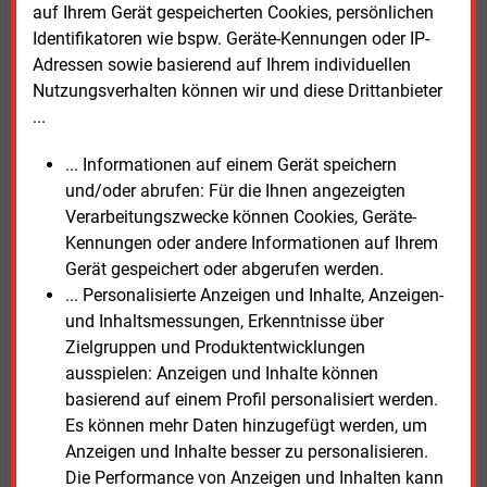
Die Union forderte Bundeskanzler Olaf Scholz (SPD)
auf Ihrem Gerät gespeicherten Cookies, persönlichen
erneut auf, im Streit um das Heizungsgesetz Führung
Identifikatoren wie bspw. Geräte-Kennungen oder IP-
zu zeigen. NRW-Bauministerin Ina Scharrenbach
Adressen sowie basierend auf Ihrem individuellen
(CDU) hält ein Bundesgesetz sogar für überflüssig, da
Nutzungsverhalten können wir und diese Drittanbieter
einige Kommunen damit schon begonnen hätten und
...
auch Bundesländer dies planten.
... Informationen auf einem Gerät speichern
Auch die „Wirtschaftsweise“ Veronika Grimm warnte
und/oder abrufen: Für die Ihnen angezeigten
vor einer Überforderung durch das umstrittene
Verarbeitungszwecke können Cookies, Geräte-
Heizungsgesetz. „Es gilt, die Hauseigentümer gezielt
Kennungen oder andere Informationen auf Ihrem
zu entlasten und zugleich die Staatsfinanzen nicht zu
Gerät gespeichert oder abgerufen werden.
überfordern“, mahnte sie. Entscheidend werde sein,
... Personalisierte Anzeigen und Inhalte, Anzeigen-
eine hohe Akzeptanz zu erzielen und gleichzeitig das
und Inhaltsmessungen, Erkenntnisse über
Klimaschutzziel wirksam zu verfolgen.
Zielgruppen und Produktentwicklungen
ausspielen: Anzeigen und Inhalte können
basierend auf einem Profil personalisiert werden.
Donnerstag, 25.05.2023, 16:51 Uhr
Es können mehr Daten hinzugefügt werden, um
Susanne Harmsen
Anzeigen und Inhalte besser zu personalisieren.
© 2026 Energie & Management GmbH
Die Performance von Anzeigen und Inhalten kann