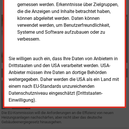
gemessen werden. Erkenntnisse über Zielgruppen,
die die Anzeigen und Inhalte betrachtet haben,
können abgeleitet werden. Daten können
Susanne Harmsen
verwendet werden, um Benutzerfreundlichkeit,
+49 (0) 151 28207503
s.harmsen@energie-
Systeme und Software aufzubauen oder zu
und-management.de
verbessern.
Sie willigen auch ein, dass Ihre Daten von Anbietern in
Drittstaaten und den USA verarbeitet werden. USA-
Anbieter müssen ihre Daten an dortige Behörden
MEHR ZUM THEMA
weitergegeben. Daher werden die USA als ein Land mit
Donnerstag, 8.06.2023, 14:22
einem nach EU-Standards unzureichenden
WÄRME
Datenschutzniveau eingeschätzt (Drittstaaten-
EU arbeitet an neuen Mindesteffizienzstandard für
Einwilligung).
Heizungen
Die EU-Kommission will die Anforderungen an die Effizienz von neuen
Heizungsanlagen nachschärfen, aber nicht über das deutsche
Gebäudeenergiegesetz hinausgehen.