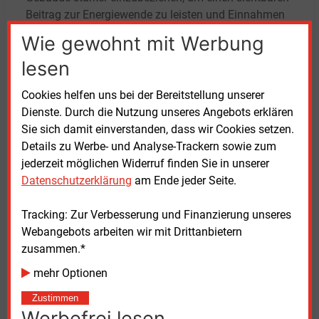
Beitrag zur Energiewende zu leisten und Einnahmen
zu erzielen. In vielen Städten gebe es weiterhin
Wie gewohnt mit Werbung
ungenutzte Dachflächen, die für Photovoltaik
lesen
geeignet seien.
Cookies helfen uns bei der Bereitstellung unserer
Die Analyse zeigt laut dem Unternehmen, dass der
Dienste. Durch die Nutzung unseres Angebots erklären
Standort eine wichtige Rolle spielt. Süddeutsche
Sie sich damit einverstanden, dass wir Cookies setzen.
Städte setzen Solarenergie auf kommunalen Dächern
Details zu Werbe- und Analyse-Trackern sowie zum
häufiger um, während nördliche Regionen meist
jederzeit möglichen Widerruf finden Sie in unserer
langsamere Zuwächse verzeichnen. Zudem wiesen
Datenschutzerklärung
am Ende jeder Seite.
Stadtstaaten wie Berlin strukturelle Vorteile auf, da
sie viele öffentliche Gebäude besitzen und
Tracking: Zur Verbesserung und Finanzierung unseres
Entscheidungswege oftmals kürzer sind.
Webangebots arbeiten wir mit Drittanbietern
zusammen.*
Unterschiede entstehen laut Viessmann Climate
Solutions auch dadurch, dass Kommunen
mehr Optionen
verschieden priorisieren. Manche setzten auf eigene
Zustimmen
Projekte und kommunale Energieversorger, andere
Werbefrei lesen