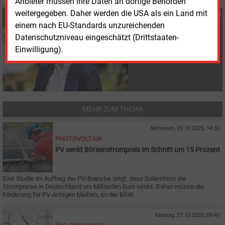
Anbieter müssen ihre Daten an dortige Behörden
weitergegeben. Daher werden die USA als ein Land mit
Susanne Harmsen
einem nach EU-Standards unzureichenden
+49 (0) 151 28207503
Datenschutzniveau eingeschätzt (Drittstaaten-
s.harmsen@energie-
und-management.de
Einwilligung).
MEHR ZUM THEMA
Mittwoch, 29.10.2025, 14:32
PHOTOVOLTAIK
PV senkt Börsenstrompreis im Schnitt um 15 Prozent
Eine Studie im Auftrag der PV-Branche zeigt, dass Solarstrom die
Strompreise in Deutschland um Milliarden Euro senkt. Daher müsse die
Förderung für PV-Anlagen bleiben, so der BSW.
Montag, 27.10.2025, 09:41