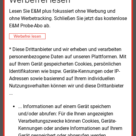
unterstützen vor allem private Investitionen in
Photovoltaik. Gleichzeitig bleibe der
Lesen Sie E&M plus fokussiert ohne Werbung und
Fachkräftemangel im Elektrohandwerk ein
ohne Werbetracking. Schließen Sie jetzt das kostenlose
limitierender Faktor, um geplante Installationen
E&M Probe-Abo ab.
schnell umzusetzen.
Werbefrei lesen
Vorbildfunktion nutzen
* Diese Drittanbieter und wir erheben und verarbeiten
personenbezogene Daten auf unseren Plattformen. Mit
Einig sind sich alle Beteiligten darin, dass die
auf Ihrem Gerät gespeicherten Cookies, persönlichen
Nutzung öffentlicher Dächer eine Vorbildfunktion hat.
Identifikatoren wie bspw. Geräte-Kennungen oder IP-
Städte, die stärker investieren, könnten damit auch
Adressen sowie basierend auf Ihrem individuellen
lokale Bürgerinnen und Bürger motivieren, selbst
Nutzungsverhalten können wir und diese Drittanbieter
Anlagen zu errichten oder sich an
...
Energiegenossenschaften zu beteiligen. Laut Analyse
gibt es aber noch viele Kommunen, bei denen solche
... Informationen auf einem Gerät speichern
Effekte ausbleiben.
und/oder abrufen: Für die Ihnen angezeigten
Verarbeitungszwecke können Cookies, Geräte-
Viessmann Climate Solutions verweist darauf, dass
Kennungen oder andere Informationen auf Ihrem
weitere Maßnahmen nötig seien, um Genehmigungen
Gerät gespeichert oder abgerufen werden.