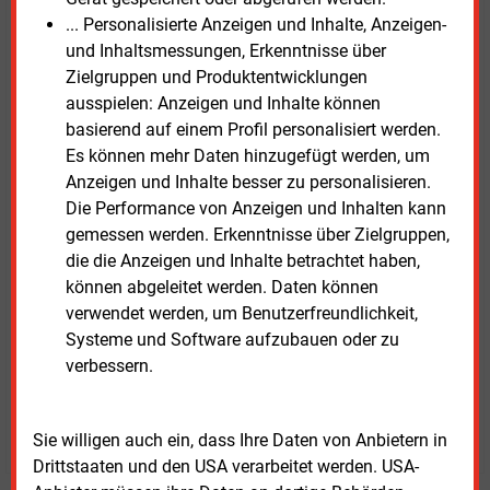
und bauliche Prüfungen zu beschleunigen. Einige
... Personalisierte Anzeigen und Inhalte, Anzeigen-
Projekte verzögerten sich, weil Abstimmungen
und Inhaltsmessungen, Erkenntnisse über
zwischen verschiedenen Behörden lange dauerten.
Zielgruppen und Produktentwicklungen
Die kommunale Energiewende brauche laut
ausspielen: Anzeigen und Inhalte können
Einschätzung des Unternehmens Planungssicherheit
basierend auf einem Profil personalisiert werden.
und eine klare Prioritätensetzung, damit die
Es können mehr Daten hinzugefügt werden, um
Entwicklung in der Fläche vorankommt.
Anzeigen und Inhalte besser zu personalisieren.
Die Performance von Anzeigen und Inhalten kann
Die Ergebnisse der Studie
„Solarausbau auf
gemessen werden. Erkenntnisse über Zielgruppen,
öffentlichen Gebäuden: Diese deutschen Städte
die die Anzeigen und Inhalte betrachtet haben,
führen 2025“
stehen auf der Internetseite von
können abgeleitet werden. Daten können
Viessmann Climate Solutions zur Einsicht bereit.
verwendet werden, um Benutzerfreundlichkeit,
Systeme und Software aufzubauen oder zu
verbessern.
Montag, 27.10.2025, 11:29 Uhr
Susanne Harmsen
© 2026 Energie & Management GmbH
Sie willigen auch ein, dass Ihre Daten von Anbietern in
Drittstaaten und den USA verarbeitet werden. USA-