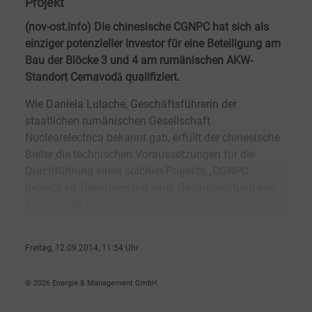
Projekt
(nov-ost.info) Die chinesische CGNPC hat sich als
einziger potenzieller Investor für eine Beteiligung am
Bau der Blöcke 3 und 4 am rumänischen AKW-
Standort Cernavodă qualifiziert.
Wie Daniela Lulache, Geschäftsführerin der
staatlichen rumänischen Gesellschaft
Nuclearelectrica bekannt gab, erfüllt der chinesische
Bieter die technischen Voraussetzungen für die
Durchführung eines solchen Projekts.„CGNPC
betreibt elf Reaktoren mit einer Gesamtleistung von
11 620 MW, weitere 15
Freitag, 12.09.2014, 11:54 Uhr
nov-ost.info
© 2026 Energie & Management GmbH