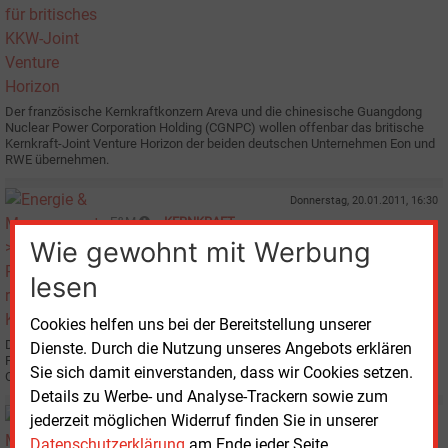
Der französische Kernkraftkonzern Areva und die chinesische Guangdong
Nuclear Power Corporation Holding (CGNPC) wollen offenbar das britische
Kernkraft-Joint Venture Horizon der beiden deutschen Unternehmen Eon und
RWE übernehmen.
Donnerstag, 20.01.2011, 16:30
E&M
KERNKRAFT
Rückzug aus rumänischem KKW-Projekt
Wie gewohnt mit Werbung
lesen
Cookies helfen uns bei der Bereitstellung unserer
Die Konzerne RWE, GdF Suez und Iberdrola ziehen sich aus der
Dienste. Durch die Nutzung unseres Angebots erklären
Projektgesellschaft zurück, die am rumänischen Kernkraftwerks-Standort
Sie sich damit einverstanden, dass wir Cookies setzen.
Cernavoda zwei weitere Reaktorblöcke errichten will.
Details zu Werbe- und Analyse-Trackern sowie zum
Donnerstag, 22.01.2009, 13:25
jederzeit möglichen Widerruf finden Sie in unserer
E&M
UNTERNEHMEN
Datenschutzerklärung
am Ende jeder Seite.