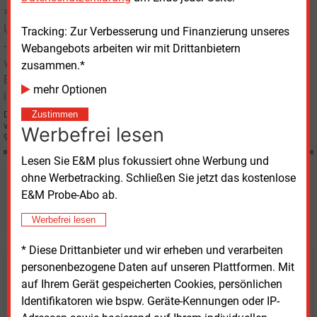
Enel verstärkt Engagement in Rumänien
Tracking: Zur Verbesserung und Finanzierung unseres
Webangebots arbeiten wir mit Drittanbietern
zusammen.*
mehr Optionen
Der halbstaatliche italienische Energiekonzern Enel will in den kommenden
Zustimmen
vier Jahren in Rumänien insgesamt 700 Mio. Euro zur Modernisierung seines
Werbefrei lesen
93 000 km langen Stromleitungsnetzes ausgeben.
Lesen Sie E&M plus fokussiert ohne Werbung und
ohne Werbetracking. Schließen Sie jetzt das kostenlose
Möchten Sie diese und
E&M Probe-Abo ab.
weitere Nachrichten lesen?
Werbefrei lesen
* Diese Drittanbieter und wir erheben und verarbeiten
personenbezogene Daten auf unseren Plattformen. Mit
Kaufen Sie den Artikel
auf Ihrem Gerät gespeicherten Cookies, persönlichen
Identifikatoren wie bspw. Geräte-Kennungen oder IP-
erhalten Sie sofort diesen redaktionellen Beitrag für