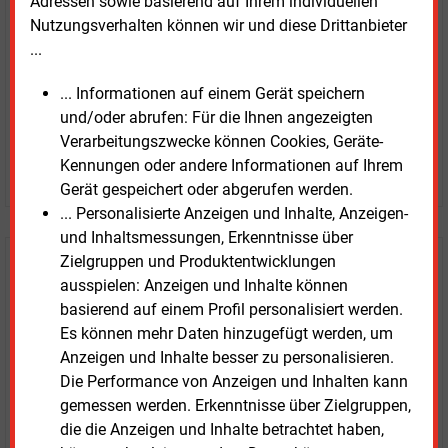
Adressen sowie basierend auf Ihrem individuellen
nur €
2.98
Nutzungsverhalten können wir und diese Drittanbieter
...
... Informationen auf einem Gerät speichern
und/oder abrufen: Für die Ihnen angezeigten
Verarbeitungszwecke können Cookies, Geräte-
Kennungen oder andere Informationen auf Ihrem
JETZT ARTIKEL KAUFEN
Gerät gespeichert oder abgerufen werden.
... Personalisierte Anzeigen und Inhalte, Anzeigen-
und Inhaltsmessungen, Erkenntnisse über
Zielgruppen und Produktentwicklungen
E&M
Testen Sie
kostenlos und
ausspielen: Anzeigen und Inhalte können
unverbindlich
basierend auf einem Profil personalisiert werden.
Es können mehr Daten hinzugefügt werden, um
Zwei Wochen kostenfreier Zugang
Anzeigen und Inhalte besser zu personalisieren.
Zugang auf stündlich aktualisierte Nachrichten mit
Die Performance von Anzeigen und Inhalten kann
Prognose- und Marktdaten
gemessen werden. Erkenntnisse über Zielgruppen,
+ einmal täglich E&M daily
die die Anzeigen und Inhalte betrachtet haben,
+ zwei Ausgaben der Zeitung E&M