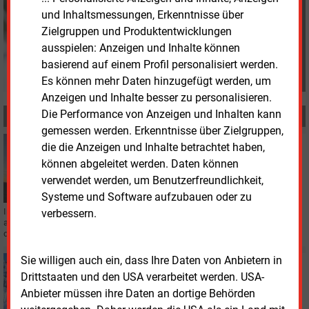
+49 (0) 8152 9311 15
und Inhaltsmessungen, Erkenntnisse über
G.Drewnitzky@energie-
Zielgruppen und Produktentwicklungen
und-management.de
ausspielen: Anzeigen und Inhalte können
basierend auf einem Profil personalisiert werden.
Es können mehr Daten hinzugefügt werden, um
Anzeigen und Inhalte besser zu personalisieren.
Die Performance von Anzeigen und Inhalten kann
MEHR ZUM THEMA
gemessen werden. Erkenntnisse über Zielgruppen,
Montag, 8.06.2026, 11:59
die die Anzeigen und Inhalte betrachtet haben,
STROMNETZ
können abgeleitet werden. Daten können
VIK kritisiert zu starre Flexibilitätsvorgaben
verwendet werden, um Benutzerfreundlichkeit,
Systeme und Software aufzubauen oder zu
Industrielle Flexibilität soll stärker an realen Produktionsabläufen
verbessern.
ausgerichtet werden. Der VIK fordert dafür längere Übergangsfristen und
differenzierte Regeln.
Sie willigen auch ein, dass Ihre Daten von Anbietern in
Donnerstag, 16.04.2026, 16:51
Drittstaaten und den USA verarbeitet werden. USA-
STROMNETZ
Studie: Dynamische Netzentgelte mit starken
Anbieter müssen ihre Daten an dortige Behörden
Nebenwirkungen