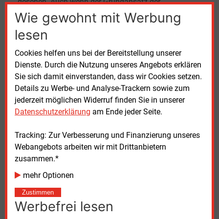
gesehen. Auch wenn der Grundansatz der
Kostenverteilung für den Netzausbau
Wie gewohnt mit Werbung
nachvollziehbar sei, brauche es eine pragmatische
lesen
und unbürokratische Umsetzung. Jedes
Energieunternehmen müsse für Investitionsprojekte
Cookies helfen uns bei der Bereitstellung unserer
Kostenfaktoren kennen. Bisher habe die
Dienste. Durch die Nutzung unseres Angebots erklären
Bundesnetzagentur jedoch nebulöse und
Sie sich damit einverstanden, dass wir Cookies setzen.
investitionshemmende Ansätze vorgestellt.
Details zu Werbe- und Analyse-Trackern sowie zum
Baukostenzuschüsse für Speicher gefordert
jederzeit möglichen Widerruf finden Sie in unserer
Datenschutzerklärung
am Ende jeder Seite.
Stattdessen fordern die Verfasser des Papiers
pragmatische Ansätze wie Baukostenzuschüsse,
Tracking: Zur Verbesserung und Finanzierung unseres
damit der dringend benötigte Speicherhochlauf keine
Webangebots arbeiten wir mit Drittanbietern
Vollbremsung hinlegt. Ohne Speichertechnologien
zusammen.*
seien die Preisschwankungen am Strommarkt nicht
mehr Optionen
in den Griff zu bekommen.
Zustimmen
Werbefrei lesen
„Es scheint, als hätte die Bevorteilung von
Investitionen im Süden und Westen sowie die