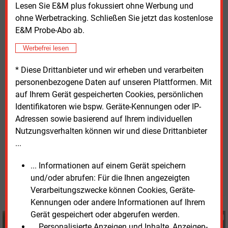
Lesen Sie E&M plus fokussiert ohne Werbung und
konsequente Benachteiligung des Ostens einen
ohne Werbetracking. Schließen Sie jetzt das kostenlose
Zusammenhang“, heißt es. Werde die
E&M Probe-Abo ab.
energiepolitische Planung auf diese Weise
umgesetzt, sei die Energiewende im Osten praktisch
Werbefrei lesen
am Ende. „Wir erwarten von der Politik eine klare
Antwort darauf, wie sie ihrer Verantwortung gerecht
* Diese Drittanbieter und wir erheben und verarbeiten
werden will, den vom politisch verordneten
personenbezogene Daten auf unseren Plattformen. Mit
Braunkohleausstieg betroffenen Regionen echte
auf Ihrem Gerät gespeicherten Cookies, persönlichen
Perspektiven und faire Chancen im Strukturwandel
Identifikatoren wie bspw. Geräte-Kennungen oder IP-
zu bieten“, so die Betriebsräte.
Adressen sowie basierend auf Ihrem individuellen
Nutzungsverhalten können wir und diese Drittanbieter
...
Montag, 30.03.2026, 17:34 Uhr
G�nter Drewnitzky
... Informationen auf einem Gerät speichern
© 2026 Energie & Management GmbH
und/oder abrufen: Für die Ihnen angezeigten
Verarbeitungszwecke können Cookies, Geräte-
Kennungen oder andere Informationen auf Ihrem
Gerät gespeichert oder abgerufen werden.
Günter Drewnitzky
... Personalisierte Anzeigen und Inhalte, Anzeigen-