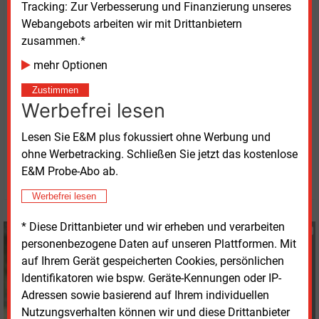
stattfinden".
Tracking: Zur Verbesserung und Finanzierung unseres
Webangebots arbeiten wir mit Drittanbietern
Das Positionspapier
"Gewerkschaftliche
zusammen.*
Anforderungen an die Wasserstoffwirtschaft: Auf
mehr Optionen
dem Weg zur H2-ready workforce"
kann auf der
Zustimmen
Internetseite des DGB heruntergeladen werden.
Werbefrei lesen
Lesen Sie E&M plus fokussiert ohne Werbung und
Freitag, 9.07.2021, 16:10 Uhr
Stefan Sagmeister
ohne Werbetracking. Schließen Sie jetzt das kostenlose
E&M Probe-Abo ab.
© 2026 Energie & Management GmbH
Werbefrei lesen
* Diese Drittanbieter und wir erheben und verarbeiten
Stefan Sagmeister
personenbezogene Daten auf unseren Plattformen. Mit
+49 (0) 8152 9311 33
auf Ihrem Gerät gespeicherten Cookies, persönlichen
s.sagmeister@energie-
Identifikatoren wie bspw. Geräte-Kennungen oder IP-
und-management.de
Adressen sowie basierend auf Ihrem individuellen
Nutzungsverhalten können wir und diese Drittanbieter