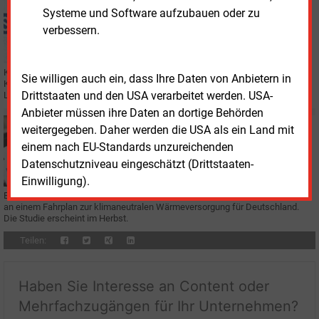
Montag, 15.02.2021, 08:52
Systeme und Software aufzubauen oder zu
STADTWERKE
verbessern.
Schorsch: "Die Digitalisierung wird nicht nur den
Workflow verändern"
Kommunen sollten beim Umbau ihrer Energieversorgung darauf achten, dass
Sie willigen auch ein, dass Ihre Daten von Anbietern in
Konzessionsverträge für Strom- und Gasnetze damit Schritt halten, empfiehlt
Drittstaaten und den USA verarbeitet werden. USA-
LBD-Berater Christof Schorsch.
Anbieter müssen ihre Daten an dortige Behörden
Freitag, 29.05.2020, 15:36
weitergegeben. Daher werden die USA als ein Land mit
E&M
WÄRME
einem nach EU-Standards unzureichenden
Forscher entwerfen Fahrplan für die Wärmewende
Datenschutzniveau eingeschätzt (Drittstaaten-
Einwilligung).
Ein Verbund dreier Institute arbeitet derzeit für das Umweltbundesamt (UBA)
an einem Fahrplan zur klimaneutralen Wärmeversorgung für Deutschland.
Die Studie erscheint im Herbst.
Teilen:
Haben Sie Interesse an Content oder
Mehrfachzugängen für Ihr Unternehmen?