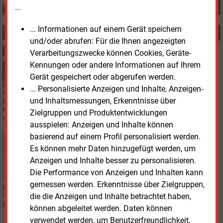
...
... Informationen auf einem Gerät speichern
MEHR ZUM THEMA
und/oder abrufen: Für die Ihnen angezeigten
Verarbeitungszwecke können Cookies, Geräte-
Montag, 16.08.2021, 12:32
PERSONAL
Kennungen oder andere Informationen auf Ihrem
Handwerkspräsident warnt vor Fachkräftemangel
Gerät gespeichert oder abgerufen werden.
... Personalisierte Anzeigen und Inhalte, Anzeigen-
und Inhaltsmessungen, Erkenntnisse über
Der Zentralverband des Deutschen Handwerks sieht ein hohes
Marktpotenzial bei der energetischen Sanierung. Zugleich warnt der Verband
Zielgruppen und Produktentwicklungen
vor einer Fachkräftelücke.
ausspielen: Anzeigen und Inhalte können
basierend auf einem Profil personalisiert werden.
Mittwoch, 9.06.2021, 13:56
Es können mehr Daten hinzugefügt werden, um
STROMSPEICHER
Sektorkopplung im Einfamilienhaus
Anzeigen und Inhalte besser zu personalisieren.
Die Performance von Anzeigen und Inhalten kann
gemessen werden. Erkenntnisse über Zielgruppen,
Ein modulares Speichersystem, das insbesondere auf die Sektorkopplung in
die die Anzeigen und Inhalte betrachtet haben,
Haushalten abzielt, hat der Dresdner Photovoltaiksystemhersteller Solarwatt
gemeinsam mit BMW entwickelt.
können abgeleitet werden. Daten können
verwendet werden, um Benutzerfreundlichkeit,