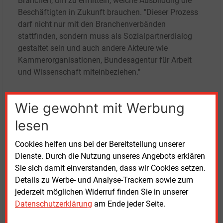
Branchen, um zu ermitteln, welche Ausbildung die
Beschäftigten in Zukunft brauchen. "Dieser Prozess
darf nicht nur mit den Branchenverbänden
stattfinden, sondern muss als Sozialpartnerdialog
gestaltet sein und auch andere Akteure wie
Kammerorganisationen, Bundesagentur für Arbeit
und Wissenschaft miteinbeziehen."
Der DGB fordert die Politik dazu auf, dem
Wie gewohnt mit Werbung
aufkommenden Fachkräftemangel jetzt bereits aktiv
entgegenzutreten. Die Wasserstoffwirtschaft werde
lesen
bei der Mitarbeiterrekrutierung auf Berufe
zurückgreifen, "in denen heute bereits ein Mangel
Cookies helfen uns bei der Bereitstellung unserer
besteht". Ingenieure, Maschinenbauer,
Dienste. Durch die Nutzung unseres Angebots erklären
Elektrotechniker oder auch Informationstechniker
Sie sich damit einverstanden, dass wir Cookies setzen.
seien nur einige Beispiele dafür. Ein möglicher
Details zu Werbe- und Analyse-Trackern sowie zum
Fachkräftemangel im Bereich Wasserstoff könne
jederzeit möglichen Widerruf finden Sie in unserer
dazu führen, dass "wichtige Teile der
Datenschutzerklärung
am Ende jeder Seite.
Wertschöpfungsketten nicht in Deutschland