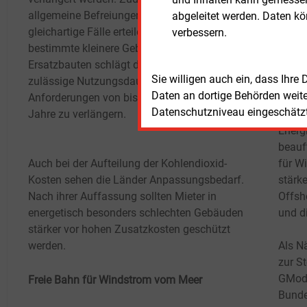
allgemeine Befreiungen für mehrere
abgeleitet werden. Daten k
gleichartige Fälle erteilen können. Für
Posit
verbessern.
bestimmte kleinere Gebäude wie Schul-
Unter
Ersatzbauten schlägt der Bundesrat vor, die
Offsh
Sie willigen auch ein, dass Ihre
zulässige Nutzungsdauer unter erleichterten
Ausba
Daten an dortige Behörden weit
Anforderungen von bisher fünf auf zehn
Offsh
Datenschutzniveau eingeschätzt 
Jahre zu verlängern.
BWO g
Energ
beauf
Auch bei der Aufteilung der Kohlendioxid-
für W
Kosten sehen die Länder Anpassungsbedarf.
stärk
Nach ihrer Auffassung sollten Mieter in
Offsh
energetisch besonders schlechten Gebäuden
und d
stärker vor hohen Zusatzkosten geschützt
werden.
Als N
zur S
GModG
Freie Bahn für Windstrom vom Meer
Bunde