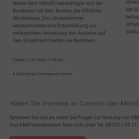
einem
Neben dem GModG
beschäftigte sich der
der B
Bundesrat mit dem Ausbau der Offshore-
befas
Windenergie. Die Länderkammer
Offsh
verabschiedete eine Entschließung zur
Stell
verlässlichen Umsetzung des Ausbaus auf
See. Eingebracht hatten sie Nordrhein-
Freitag, 12.06.2026, 17:58 Uhr
Susanne Harmsen
© 2026 Energie & Management GmbH
Haben Sie Interesse an Content oder Mehr
Sprechen Sie uns an, wenn Sie Fragen zur Nutzung von E&
Das E&M-Vertriebsteam freut sich unter Tel. 08152 / 93 11