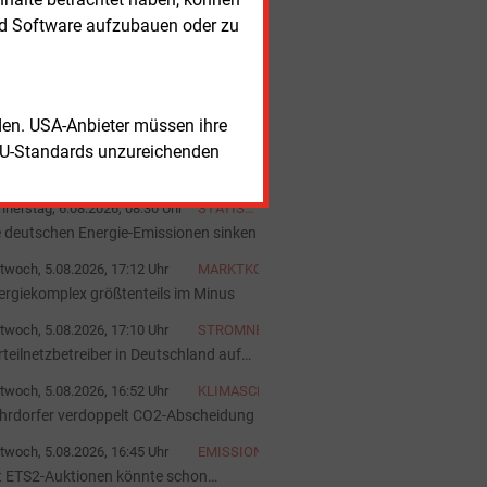
startet
nd Software aufzubauen oder zu
nerstag, 6.08.2026, 10:36 Uhr
BILANZ
lliardenübernahme soll Deutz weiter
ärken
nerstag, 6.08.2026, 10:03 Uhr
WASSERSTOFF
chfrage nach Netzkapazitäten steigt
rden. USA-Anbieter müssen ihre
nerstag, 6.08.2026, 09:15 Uhr
AUS DER
EU-Standards unzureichenden
AKTUELLEN
rom unter die Erde oder drüber?
AUSGABE
nerstag, 6.08.2026, 08:30 Uhr
STATISTIK
DES
e deutschen Energie-Emissionen sinken
TAGES
twoch, 5.08.2026, 17:12 Uhr
MARKTKOMMENTAR
ergiekomplex größtenteils im Minus
twoch, 5.08.2026, 17:10 Uhr
STROMNETZ
rteilnetzbetreiber in Deutschland auf
nen Blick
twoch, 5.08.2026, 16:52 Uhr
KLIMASCHUTZ
hrdorfer verdoppelt CO2-Abscheidung
twoch, 5.08.2026, 16:45 Uhr
EMISSIONSHANDEL
t ETS2-Auktionen könnte schon