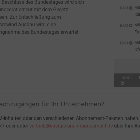
 Beschluss des Bundestages wird sich
Au
Mit
E&M
undesrat erneut mit dem Gesetz
Kl
sen. Zur Entschließung zum
orewind-Ausbau wird eine
Mit
E&M
ungnahme des Bundestages erwartet.
Fa
pr
Mit
E&M
Kf
Teilen:
fachzugängen für Ihr Unternehmen?
M-Inhalten oder den verschiedenen Abonnement-Paketen haben.
-77 oder unter
vertrieb@energie-und-management.de
über Ihre An