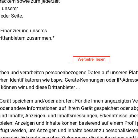
rackern sowie zum jederzeit
l, um die Finanzierungsbedingungen
Don
n unserer
E&M
ie Planungssicherheit für Projekte zu
Bu
eder Seite.
ssern.
zu
Don
E&M
 Finanzierung unseres
Wä
enrückgabe regeln
rittanbietern zusammen.*
Ha
Don
E&M
undesrat fordert auch eine Prüfung
Wi
Ei
ts vergebener Offshore-Windflächen. Der
Don
Werbefrei lesen
E&M
atte einen gesetzlich geregelten
E-
nismus vorgeschlagen, mit dem
rheben und verarbeiten personenbezogene Daten auf unseren Plat
Don
tentwickler Flächen freiwillig
chen Identifikatoren wie bspw. Geräte-Kennungen oder IP-Adres
Pr
kgeben können, falls eine Umsetzung
können wir und diese Drittanbieter ...
chaftlich nicht mehr möglich erscheint.
Don
E&M
ch sollen Flächen und Netzanschlüsse
m Gerät speichern und/oder abrufen: Für die Ihnen angezeigten 
In
En
ller neu vergeben werden können. Dies
oder andere Informationen auf Ihrem Gerät gespeichert oder ab
Don
E&M
ah vor dem Hintergrund, dass Total
n und Inhalte, Anzeigen- und Inhaltsmessungen, Erkenntnisse übe
Wa
ies ersteigerte Flächen in der Nordsee
elen: Anzeigen und Inhalte können basierend auf einem Profil p
sc
Don
E&M
ch nicht selbst nutzen will (wir
ügt werden, um Anzeigen und Inhalte besser zu personalisiere
Ko
teten jeweils).
werden. Erkenntnisse über Zielgruppen, die die Anzeigen und I