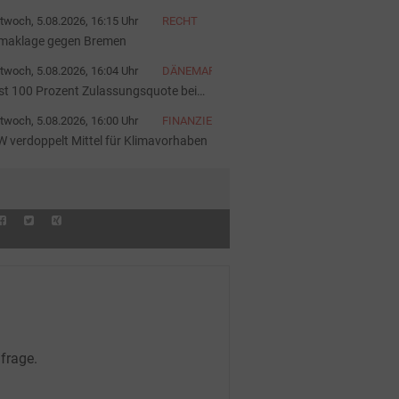
gust Schluss sein
twoch, 5.08.2026, 16:15 Uhr
RECHT
imaklage gegen Bremen
twoch, 5.08.2026, 16:04 Uhr
DÄNEMARK
st 100 Prozent Zulassungsquote bei
ivaten E-Autos
twoch, 5.08.2026, 16:00 Uhr
FINANZIERUNG
W verdoppelt Mittel für Klimavorhaben
frage.