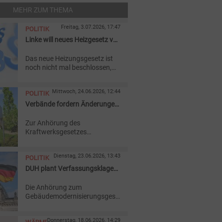
MEHR ZUM THEMA
Freitag, 3.07.2026, 17:47
POLITIK
Linke will neues Heizgesetz vor
Gericht vorerst stoppen
Das neue Heizungsgesetz ist
noch nicht mal beschlossen,
schon zieht die Linke-Fraktion
vor Gericht. Die Begründung:
Mittwoch, 24.06.2026, 12:44
POLITIK
Die Auswirkungen seien völlig
unklar.
Verbände fordern Änderungen
am StromVKG
Zur Anhörung des
Kraftwerksgesetzes
(StromVKG) haben Verbände
und Unternehmen Änderungen
Dienstag, 23.06.2026, 13:43
POLITIK
gefordert. In der Kritik stehen
Investitionssicherheit,
DUH plant Verfassungsklage
Wettbewerb und regionale
gegen Heizungsgesetz
Steuerung.
Die Anhörung zum
Gebäudemodernisierungsgesetz
im Bundestag hat Kritikpunkte
offenbart. Die Deutsche
Donnerstag, 18.06.2026, 14:29