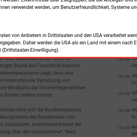
ge
önnen verwendet werden, um Benutzerfreundlichkeit, Systeme u
Don
iv bewertet der Verband außerdem die
Mi
st
stützung für grenzüberschreitende
Don
orewind-Projekte sowie das gesetzliche
Na
 Daten von Anbietern in Drittstaaten und den USA verarbeitet we
uziel von mindestens 70.000
MW
Don
ergegeben. Daher werden die USA als ein Land mit einem nach 
E&M
orewind-Leistung bis 2045. Eine vom
St
(Drittstaaten-Einwilligung).
emeinsam mit dem Bundesverband der
ie- und Wasserwirtschaft (BDEW)
Don
E&M
tragte Studie des Fraunhofer-Instituts
Di
indenergiesysteme zeigt, dass eine
Mit
E&M
ere internationale Vernetzung von
En
ore-Windparks die Stromerträge erhöhen
Mit
E&M
ie Kosten senken könnte.
Ve
ei
ächstes wird sich die Bundesregierung
Mit
E&M
tellungnahme des Bundesrates zum
Ro
 rückäußern. Anschließend berät der
Mit
E&M
stag über den Gesetzentwurf. Nach
Mi