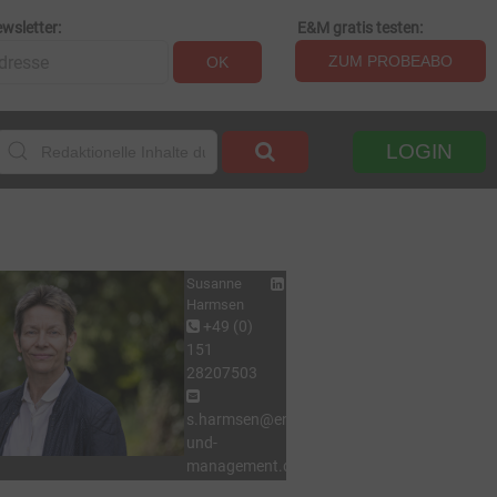
wsletter:
E&M gratis testen:
ZUM PROBEABO
OK
LOGIN
Susanne
Harmsen
+49 (0)
151
28207503
s.harmsen@energie-
und-
management.de