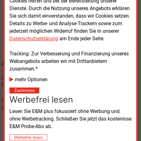
Cookies helfen uns bei der Bereitstellung unserer
Dienste. Durch die Nutzung unseres Angebots erklären
Sie sich damit einverstanden, dass wir Cookies setzen.
Details zu Werbe- und Analyse-Trackern sowie zum
jederzeit möglichen Widerruf finden Sie in unserer
Datenschutzerklärung
am Ende jeder Seite.
Tracking: Zur Verbesserung und Finanzierung unseres
Webangebots arbeiten wir mit Drittanbietern
AKTUELLER & UMFASSENDER
zusammen.*
Das Informationsportal
E&M
Informationen und
mehr Optionen
Marktdaten in Echtzeit.
Zustimmen
Werbefrei lesen
Ihre tägliche Informationsquelle am Arbeitsplatz - und Ihr
online Archiv für umfassende Recherchen.
Lesen Sie E&M plus fokussiert ohne Werbung und
ohne Werbetracking. Schließen Sie jetzt das kostenlose
E&M Probe-Abo ab.
Werbefrei lesen