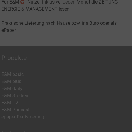
Für
E&M
Nutzer inklusive: Jeden Monat die
ZEITUNG
ENERGIE & MANAGEMENT
lesen.
Praktische Lieferung nach Hause bzw. ins Büro oder als
ePaper.
Produkte
E&M basic
E&M plus
E&M daily
E&M Studien
E&M TV
E&M Podcast
epaper Registrierung