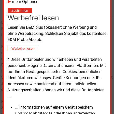
mehr Optionen
Webseite
eingebunden
Zustimmen
Werbefrei lesen
werden können.
Dadurch bietet sich für alle Unternehmen die einfache
Lesen Sie E&M plus fokussiert ohne Werbung und
Möglichkeit, immer eine informative und topaktuelle
ohne Werbetracking. Schließen Sie jetzt das kostenlose
Internetseite mit minimalem Pflegeaufwand bereitzustellen.
E&M Probe-Abo ab.
Eine professionelle Homepage mit qualitativ hochwertigen
Werbefrei lesen
und interessanten Inhalten weckt das Vertrauen Ihrer Kunden
und bindet sie über Ihre Homepage auch an Ihr Unternehmen.
* Diese Drittanbieter und wir erheben und verarbeiten
Dadurch werden Sie nicht nur als qualifizierter und aktueller
personenbezogene Daten auf unseren Plattformen. Mit
Informationslieferant wahrgenommen, auch die
auf Ihrem Gerät gespeicherten Cookies, persönlichen
Suchmaschinen wie Google & Co. bewerten Internet-Seiten mit
Identifikatoren wie bspw. Geräte-Kennungen oder IP-
aktuellen Inhalten deutlich höher, Ihre Sichtbarkeit im Internet
Adressen sowie basierend auf Ihrem individuellen
erhöht sich somit ganz automatisch.
Nutzungsverhalten können wir und diese Drittanbieter
...
Mit dem Content-Modul von Energie & Management können
... Informationen auf einem Gerät speichern
Sie Inhalte schnell und einfach erwerben und diese
und/oder abrufen: Für die Ihnen angezeigten
automatisch im eigenen individuellen Design auf Ihrer