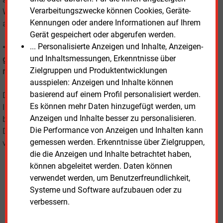
Verarbeitungszwecke können Cookies, Geräte-
Webseite anzeigen. Somit halten Sie Ihre Webseite immer
Kennungen oder andere Informationen auf Ihrem
aktuell und informativ.
Gerät gespeichert oder abgerufen werden.
... Personalisierte Anzeigen und Inhalte, Anzeigen-
• Sie haben bereits eine moderne Homepage, würden aber
und Inhaltsmessungen, Erkenntnisse über
gerne informative Artikel von E&M auf Ihrer Internetseite
Zielgruppen und Produktentwicklungen
nutzen?
ausspielen: Anzeigen und Inhalte können
basierend auf einem Profil personalisiert werden.
Dann kontaktieren Sie uns einfach, gerne beraten wir Sie zur
Es können mehr Daten hinzugefügt werden, um
Integration der von unseren Technologie-Partner Contiago
Anzeigen und Inhalte besser zu personalisieren.
bereitgestellten Feeds in Ihre bestehende Internetseite. •
Die Performance von Anzeigen und Inhalten kann
Das Content-Team von E&M freut sich über Ihre E-Mail an
gemessen werden. Erkenntnisse über Zielgruppen,
vertrieb@emvg.de
die die Anzeigen und Inhalte betrachtet haben,
können abgeleitet werden. Daten können
verwendet werden, um Benutzerfreundlichkeit,
Kontaktformular für Ihre
Systeme und Software aufzubauen oder zu
verbessern.
Anfrage zu E&M Content-
Paketen