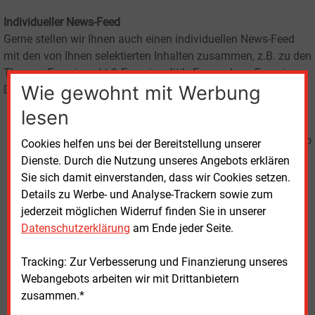
Individueller News-Feed
Gerne stellen wir Ihnen auch einen individuellen News-Feed
mit den von Ihnen selektierten Inhalten zusammen, z.B. zu den
Themen Energierecht & Energiepolitik, Erneuerbare Energien o.
Wie gewohnt mit Werbung
Dergl.
lesen
Das besondere
an der Contiago
Cookies helfen uns bei der Bereitstellung unserer
Content Cloud
Dienste. Durch die Nutzung unseres Angebots erklären
ist, dass die
Sie sich damit einverstanden, dass wir Cookies setzen.
einzelnen
Details zu Werbe- und Analyse-Trackern sowie zum
Artikel aus den
jederzeit möglichen Widerruf finden Sie in unserer
abonnierten
Datenschutzerklärung
am Ende jeder Seite.
Feeds mit nur
einem
Tracking: Zur Verbesserung und Finanzierung unseres
Mausklick
Webangebots arbeiten wir mit Drittanbietern
direkt in die
zusammen.*
eigene