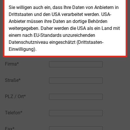
Sie willigen auch ein, dass Ihre Daten von Anbietern in
Drittstaaten und den USA verarbeitet werden. USA-
Bitte füllen Sie alle mit * markierten Felder aus.
Anbieter müssen ihre Daten an dortige Behörden
(Pflichtfelder)
weitergegeben. Daher werden die USA als ein Land mit
einem nach EU-Standards unzureichenden
Ihr Vorname und
Datenschutzniveau eingeschätzt (Drittstaaten-
Nachname*
Einwilligung).
Firma*
Straße*
PLZ / Ort*
Telefon*
Fax*