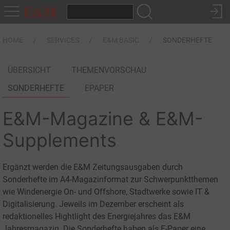
HOME
SERVICES
E&M BASIC
SONDERHEFTE
ÜBERSICHT
THEMENVORSCHAU
SONDERHEFTE
EPAPER
E&M-Magazine & E&M-
Supplements
Ergänzt werden die E&M Zeitungsausgaben durch
Sonderhefte im A4-Magazinformat zur Schwerpunktthemen
wie Windenergie On- und Offshore, Stadtwerke sowie IT &
Digitalisierung. Jeweils im Dezember erscheint als
redaktionelles Hightlight des Energiejahres das E&M
Jahresmagazin. Die Sonderhefte haben als E-Paper eine