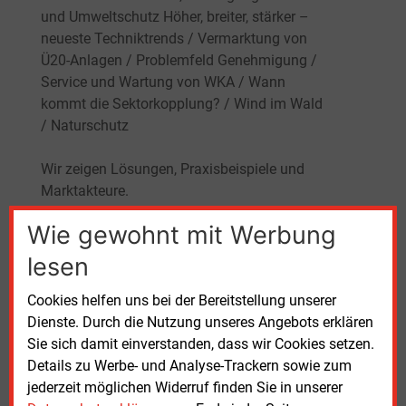
und Umweltschutz Höher, breiter, stärker –
neueste Techniktrends / Vermarktung von
Ü20-Anlagen / Problemfeld Genehmigung /
Service und Wartung von WKA / Wann
kommt die Sektorkopplung? / Wind im Wald
/ Naturschutz
Wir zeigen Lösungen, Praxisbeispiele und
Marktakteure.
Wie gewohnt mit Werbung
lesen
Cookies helfen uns bei der Bereitstellung unserer
Dienste. Durch die Nutzung unseres Angebots erklären
Sie sich damit einverstanden, dass wir Cookies setzen.
Details zu Werbe- und Analyse-Trackern sowie zum
jederzeit möglichen Widerruf finden Sie in unserer