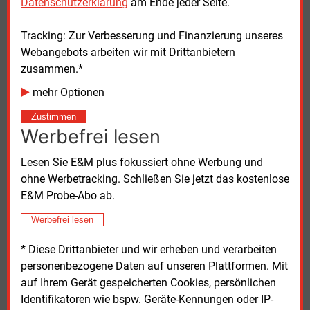
Datenschutzerklärung
am Ende jeder Seite.
Tracking: Zur Verbesserung und Finanzierung unseres
Webangebots arbeiten wir mit Drittanbietern
zusammen.*
mehr Optionen
Zustimmen
Werbefrei lesen
Lesen Sie E&M plus fokussiert ohne Werbung und
SONDERHEFT Meer Wind
ohne Werbetracking. Schließen Sie jetzt das kostenlose
E&M Probe-Abo ab.
Das E&M-Themenheft zu Wasserstoff und
Werbefrei lesen
Offshore-Wind Mit Beiträgen unter anderem
* Diese Drittanbieter und wir erheben und verarbeiten
über Drohnen für die Wartung von
personenbezogene Daten auf unseren Plattformen. Mit
Windkraftanlagen, Umschlagplätze für
auf Ihrem Gerät gespeicherten Cookies, persönlichen
grünen Wasserstoff und BtX-Reformer.
Identifikatoren wie bspw. Geräte-Kennungen oder IP-