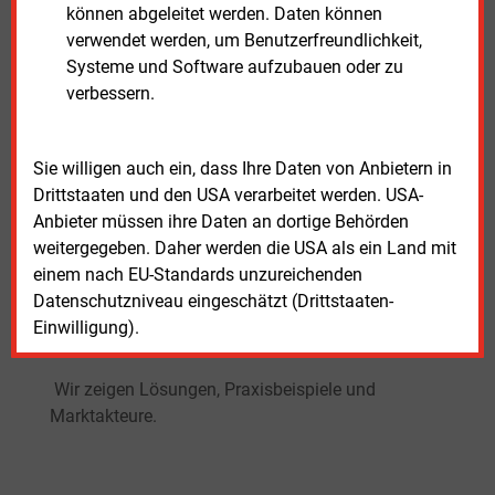
können abgeleitet werden. Daten können
verwendet werden, um Benutzerfreundlichkeit,
Systeme und Software aufzubauen oder zu
verbessern.
SONDERHEFT H2 ready
Sie willigen auch ein, dass Ihre Daten von Anbietern in
Drittstaaten und den USA verarbeitet werden. USA-
Anbieter müssen ihre Daten an dortige Behörden
Das E&M-Themenheft zu Wasserstoff und
weitergegeben. Daher werden die USA als ein Land mit
Offshore-Wind Mit Beiträgen unter anderem
einem nach EU-Standards unzureichenden
über Drohnen für die Wartung von
Datenschutzniveau eingeschätzt (Drittstaaten-
Windkraftanlagen, Umschlagplätze für
Einwilligung).
grünen Wasserstoff und BtX-Reformer.
Wir zeigen Lösungen, Praxisbeispiele und
Marktakteure.