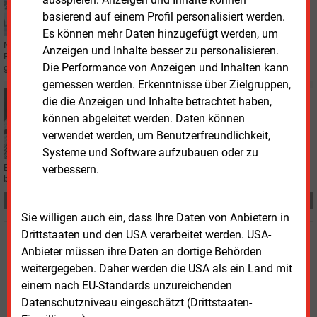
Brennstoffzelle im Fahrzeug: Neuer Förder-Überblick
basierend auf einem Profil personalisiert werden.
Es können mehr Daten hinzugefügt werden, um
Neue Datenbanken zu Förderungen und Gesetzen im Bereich
Anzeigen und Inhalte besser zu personalisieren.
Brennstoffzellen-Mobilität hat der Deutsche Wasserstoff-Verband online
Die Performance von Anzeigen und Inhalten kann
gestellt. Sie sind frei zugängig.
gemessen werden. Erkenntnisse über Zielgruppen,
Mittwoch, 3.07.2024, 08:30
die die Anzeigen und Inhalte betrachtet haben,
STATISTIK DES TAGES
können abgeleitet werden. Daten können
Prognose zum Umsatz der deutschen
verwendet werden, um Benutzerfreundlichkeit,
Brennstoffzellenindustrie
Systeme und Software aufzubauen oder zu
Ein Schaubild sagt mehr als tausend Worte: In einer aktuellen Infografik
verbessern.
beleuchten wir regelmäßig Zahlen aus dem energiewirtschaftlichen Bereich.
Teilen:
Sie willigen auch ein, dass Ihre Daten von Anbietern in
Drittstaaten und den USA verarbeitet werden. USA-
Haben Sie Interesse an Content oder
Anbieter müssen ihre Daten an dortige Behörden
Mehrfachzugängen für Ihr Unternehmen?
weitergegeben. Daher werden die USA als ein Land mit
einem nach EU-Standards unzureichenden
Sprechen Sie uns an, wenn Sie Fragen zur Nutzung von
Datenschutzniveau eingeschätzt (Drittstaaten-
E&M-Inhalten oder den verschiedenen Abonnement-