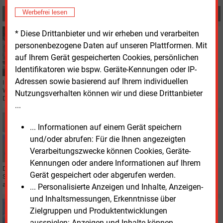
Werbefrei lesen
MEHR ZUM THEMA
* Diese Drittanbieter und wir erheben und verarbeiten
Dienstag, 17.06.2025, 13:20
BILANZ
personenbezogene Daten auf unseren Plattformen. Mit
WSW steigern Gewinn auf 25 Millionen Euro
auf Ihrem Gerät gespeicherten Cookies, persönlichen
Identifikatoren wie bspw. Geräte-Kennungen oder IP-
Adressen sowie basierend auf Ihrem individuellen
Inmitten einer Klagewelle gegen ihre Fernwärme-Tarife meldet die WSW
Wuppertaler Stadtwerke GmbH für 2024 einen Gewinn von 25 Millionen Euro.
Nutzungsverhalten können wir und diese Drittanbieter
Das ist eine Steigerung um rund 23 Prozent.
...
Montag, 10.02.2025, 15:11
... Informationen auf einem Gerät speichern
F&E
und/oder abrufen: Für die Ihnen angezeigten
Neues Verfahren bei undichten Gasleitungen
Verarbeitungszwecke können Cookies, Geräte-
Kennungen oder andere Informationen auf Ihrem
Drei Mitarbeiter der Wuppertaler Stadtwerke haben eine Lösung für die
Gerät gespeichert oder abgerufen werden.
Suche nach undichten Gasleitungen entwickelt – und zum Patent
angemeldet.
... Personalisierte Anzeigen und Inhalte, Anzeigen-
und Inhaltsmessungen, Erkenntnisse über
Donnerstag, 18.07.2024, 12:30
Zielgruppen und Produktentwicklungen
WASSERSTOFF
ausspielen: Anzeigen und Inhalte können