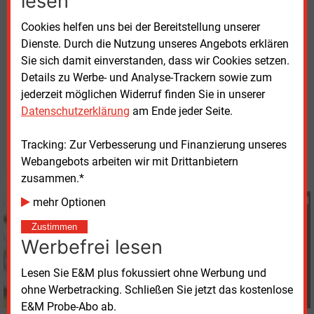
lesen
setzen die WSW bis auf Weiteres auf die
Cookies helfen uns bei der Bereitstellung unserer
Brennstoffzellen-Technologie mit Wasserstoff. Das
Dienste. Durch die Nutzung unseres Angebots erklären
Netz der Stromtankstellen soll sukzessive erweitert
Sie sich damit einverstanden, dass wir Cookies setzen.
werden.
Details zu Werbe- und Analyse-Trackern sowie zum
jederzeit möglichen Widerruf finden Sie in unserer
Dienstag, 18.06.2024, 14:11 Uhr
Datenschutzerklärung
am Ende jeder Seite.
Heidi Roider
Tracking: Zur Verbesserung und Finanzierung unseres
© 2026 Energie & Management GmbH
Webangebots arbeiten wir mit Drittanbietern
zusammen.*
Heidi Roider
mehr Optionen
+49 (0) 8152 9311 28
Zustimmen
h.roider@energie-und-
Werbefrei lesen
management.de
Lesen Sie E&M plus fokussiert ohne Werbung und
ohne Werbetracking. Schließen Sie jetzt das kostenlose
E&M Probe-Abo ab.