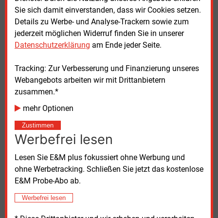
Den Bezug zur Windenergie nehmen ihm Kritiker
Sie sich damit einverstanden, dass wir Cookies setzen.
besonders übel. Ludwig Hartmann (Grüne),
Details zu Werbe- und Analyse-Trackern sowie zum
Vizepräsident des Landtags, verglich den Minister mit
jederzeit möglichen Widerruf finden Sie in unserer
einem „Geisterfahrer“, der die Erschließung neuer
Datenschutzerklärung
am Ende jeder Seite.
dreckiger Erdgasquellen unterstütze, aber
Windkraftunternehmen in
Staatswäldern hohe
Tracking: Zur Verbesserung und Finanzierung unseres
Gebühren abverlange. Die Staatsregierung verzichtet
Webangebots arbeiten wir mit Drittanbietern
dagegen beim Gas freiwillig auf eine Förderabgabe
zusammen.*
nach dem Bundesberggesetz. Warum dies so ist,
mehr Optionen
wollten die Grünen wissen. Um die Suche nach neuen
Lagerstätten anzuregen, lautete die Antwort des
Zustimmen
Werbefrei lesen
Wirtschaftsministeriums.
Lesen Sie E&M plus fokussiert ohne Werbung und
Hubert Aiwanger reagierte seinerseits mit Kritik an
ohne Werbetracking. Schließen Sie jetzt das kostenlose
den Grünen. In seiner Erklärung vom 28.
Juli
E&M Probe-Abo ab.
bezeichnet er deren Haltung als „dreist“ und
„peinliches Eigentor“. Der Grund: „Auf Bundesebene
Werbefrei lesen
importiert der grüne Bundeswirtschaftsminister