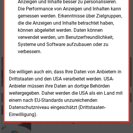
Anzeigen und Inhalte besser zu personalisieren.
Österreich als Geschäftsfeld.
Die Performance von Anzeigen und Inhalten kann
gemessen werden. Erkenntnisse über Zielgruppen,
Donnerstag, 8.08.2024, 14:30 Uhr
die die Anzeigen und Inhalte betrachtet haben,
Volker Stephan
können abgeleitet werden. Daten können
verwendet werden, um Benutzerfreundlichkeit,
© 2026 Energie & Management GmbH
Systeme und Software aufzubauen oder zu
verbessern.
Volker Stephan
+49 (0) 8152 9311 0
Sie willigen auch ein, dass Ihre Daten von Anbietern in
info@energie-und-management.de
Drittstaaten und den USA verarbeitet werden. USA-
Anbieter müssen ihre Daten an dortige Behörden
weitergegeben. Daher werden die USA als ein Land mit
MEHR ZUM THEMA
einem nach EU-Standards unzureichenden
Datenschutzniveau eingeschätzt (Drittstaaten-
Dienstag, 26.08.2025, 15:52
Einwilligung).
BILANZ
Stadtwerke Landsberg mit Millionenüberschuss