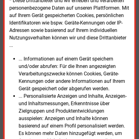
* Diese Drittanbieter und wir erheben und verarbeiten
Frackinggas aus den USA, und in Bayern verlangen
personenbezogene Daten auf unseren Plattformen. Mit
die Grünen das Ende von heimischen Erdgas-
auf Ihrem Gerät gespeicherten Cookies, persönlichen
Förderungen.“
Identifikatoren wie bspw. Geräte-Kennungen oder IP-
Adressen sowie basierend auf Ihrem individuellen
In Reichling muss das Berliner Unternehmen Genexco
Nutzungsverhalten können wir und diese Drittanbieter
nicht nur das erhoffte Gas finden, sondern auch noch
...
die erforderliche Genehmigung für dessen Förderung
einholen. Diese hängt aktuell offenbar auch von
... Informationen auf einem Gerät speichern
einem Trinkwasser-Notfallkonzept ab, berichtet der
und/oder abrufen: Für die Ihnen angezeigten
Bayerische Rundfunk
. Das liege der Gemeinde
Verarbeitungszwecke können Cookies, Geräte-
Reichling inzwischen zur Prüfung vor.
Kennungen oder andere Informationen auf Ihrem
Gerät gespeichert oder abgerufen werden.
Die Bürgerinitiative fordert derweil zusätzliche
... Personalisierte Anzeigen und Inhalte, Anzeigen-
Messungen an der Quelle. Eine Anfrage unserer
und Inhaltsmessungen, Erkenntnisse über
Redaktion an Genexco blieb zunächst unbeantwortet.
Zielgruppen und Produktentwicklungen
Das Öl- und Gasunternehmen ging Anfang 2023 zu
ausspielen: Anzeigen und Inhalte können
100
Prozent an MCF Energy. Das 2022 gegründete,
basierend auf einem Profil personalisiert werden.
börsennotierte Unternehmen aus Kanada sieht
Es können mehr Daten hinzugefügt werden, um
zunächst die Erdgasförderung in Deutschland und