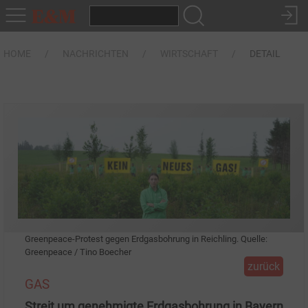
HOME
NACHRICHTEN
WIRTSCHAFT
DETAIL
Greenpeace-Protest gegen Erdgasbohrung in Reichling. Quelle:
Greenpeace / Tino Boecher
zurück
GAS
Streit um genehmigte Erdgasbohrung in Bayern