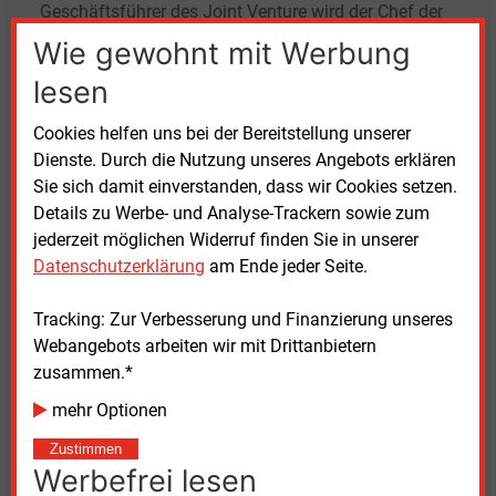
Geschäftsführer des Joint Venture wird der Chef der
Stadtwerke Pinneberg, Thomas Behler. Er wird einem
Wie gewohnt mit Werbung
elfköpfigen Aufsichtsrat berichten mit zwei
lesen
Mitgliedern aus Tornesch und sieben aus Pinneberg.
In Pinneberg wird auch der Firmensitz sein.
Cookies helfen uns bei der Bereitstellung unserer
Dienste. Durch die Nutzung unseres Angebots erklären
Die Stadtwerke Südholstein mit insgesamt
Sie sich damit einverstanden, dass wir Cookies setzen.
135
Mitarbeiterinnen und Mitarbeitern versorgen eine
Details zu Werbe- und Analyse-Trackern sowie zum
Region mit 70.000
Einwohnern. Der Stromabsatz in
jederzeit möglichen Widerruf finden Sie in unserer
der Region liegt nach Unternehmensangaben bei
Datenschutzerklärung
am Ende jeder Seite.
100
Millionen kWh, der Gasabsatz bei 400
Millionen
kWh. Das Stromnetz hat eine Länge von rund
Tracking: Zur Verbesserung und Finanzierung unseres
1.100
Kilometern, das Gasverteilnetz etwa
Webangebots arbeiten wir mit Drittanbietern
530
Kilometer. Der Jahresumsatz der Stadtwerke
zusammen.*
Südholstein wird auf circa 100
Millionen Euro taxiert.
mehr Optionen
Beide Partner bringen wie sie betonen, schwarzen
Zustimmen
Zahlen mit. Die Stadtwerke Pinneberg seien „ein
Werbefrei lesen
durch und durch gesundes Unternehmen“, so