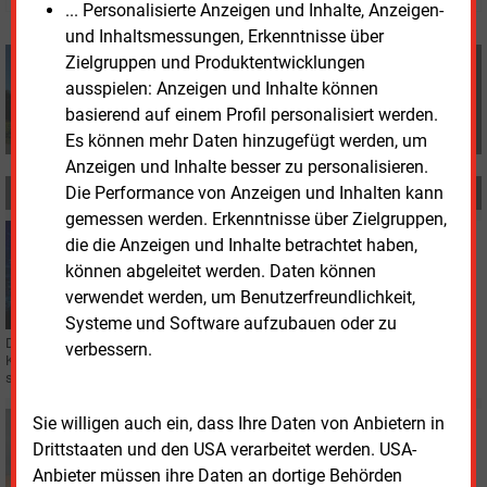
... Personalisierte Anzeigen und Inhalte, Anzeigen-
und Inhaltsmessungen, Erkenntnisse über
Manfred Fischer
Zielgruppen und Produktentwicklungen
+49 (0) 8152 9311 0
ausspielen: Anzeigen und Inhalte können
info@energie-und-management.de
basierend auf einem Profil personalisiert werden.
Es können mehr Daten hinzugefügt werden, um
Anzeigen und Inhalte besser zu personalisieren.
Die Performance von Anzeigen und Inhalten kann
MEHR ZUM THEMA
gemessen werden. Erkenntnisse über Zielgruppen,
Montag, 16.06.2025, 16:59
die die Anzeigen und Inhalte betrachtet haben,
IT
können abgeleitet werden. Daten können
Datenprobleme bei den Stadtwerken Südholstein
verwendet werden, um Benutzerfreundlichkeit,
Systeme und Software aufzubauen oder zu
Die zum 1. Januar 2024 neu gegründeten Stadtwerke Südholstein haben mit
verbessern.
Kundenklagen zu kämpfen. Schuld soll die mangelhafte Datenmigration
sein.
Sie willigen auch ein, dass Ihre Daten von Anbietern in
Dienstag, 28.05.2024, 16:12
FUSION
Drittstaaten und den USA verarbeitet werden. USA-
Westfälische Stadtwerke Bocholt und Rhede bald
Anbieter müssen ihre Daten an dortige Behörden