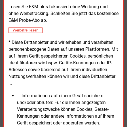
Thomas Behler. Die Kooperation erfolge ohne Druck,
Lesen Sie E&M plus fokussiert ohne Werbung und
mit ihr wolle man aber frühzeitig „berechtigten
ohne Werbetracking. Schließen Sie jetzt das kostenlose
Zukunftssorgen“ begegnen. Sein Kollege in Tornesch
E&M Probe-Abo ab.
sieht das ähnlich: Es sei wichtig, mögliche
Werbefrei lesen
wirtschaftliche Vorteile zu nutzen, auch wenn man
darauf nicht unmittelbar angewiesen sei, sagt Falk-
* Diese Drittanbieter und wir erheben und verarbeiten
Wilhelm Schulz.
personenbezogene Daten auf unseren Plattformen. Mit
auf Ihrem Gerät gespeicherten Cookies, persönlichen
Nicht zuletzt erwarten sich die Kommunen von dem
Identifikatoren wie bspw. Geräte-Kennungen oder IP-
Zusammenschluss ihrer Stadwerke „eine Stärkung
Adressen sowie basierend auf Ihrem individuellen
der kommunalen Infrastruktur und eine bessere
Nutzungsverhalten können wir und diese Drittanbieter
Beherrschung der Herausforderungen der
...
Energiewende“.
... Informationen auf einem Gerät speichern
und/oder abrufen: Für die Ihnen angezeigten
Freitag, 15.12.2023, 14:05 Uhr
Verarbeitungszwecke können Cookies, Geräte-
Manfred Fischer
Kennungen oder andere Informationen auf Ihrem
© 2026 Energie & Management GmbH
Gerät gespeichert oder abgerufen werden.