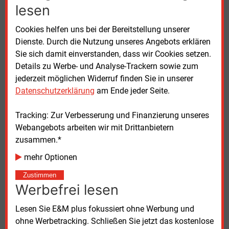
der Ärmeren. Diese Belastungen sollten aber nach
lesen
Möglichkeit nicht über die Preisbildung abgefangen,
sondern zielgerichtet kompensiert werden.
Cookies helfen uns bei der Bereitstellung unserer
Dienste. Durch die Nutzung unseres Angebots erklären
Dazu werden im Papier Vorschläge für sinnvolle
Sie sich damit einverstanden, dass wir Cookies setzen.
Begleitmaßnahmen aufgezeigt. „Für zielgerichtete
Details zu Werbe- und Analyse-Trackern sowie zum
soziale Entlastungsmaßnahmen muss rasch die
jederzeit möglichen Widerruf finden Sie in unserer
Möglichkeit für Direktzahlungen geschaffen werden“,
Datenschutzerklärung
am Ende jeder Seite.
so Schenuit. Auch passgenaue klimapolitische
Kompensationen, wie die Klimaprämie, würden
Tracking: Zur Verbesserung und Finanzierung unseres
dadurch möglich. „Klare, langfristige Preissignale für
Webangebots arbeiten wir mit Drittanbietern
das Klima wie ein stetig steigender CO2-Preis sind
zusammen.*
also sozial verträglich möglich und sollten nicht dem
mehr Optionen
akuten Krisenmanagement geopfert werden“,
Zustimmen
appelliert die FÖS.
Werbefrei lesen
Das Forum Ökologisch-Soziale Marktwirtschaft
Lesen Sie E&M plus fokussiert ohne Werbung und
(FÖS) ist ein unabhängiger politischer Think Tank für
ohne Werbetracking. Schließen Sie jetzt das kostenlose
marktwirtschaftliche Instrumente in der Umwelt- und