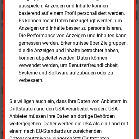
ausspielen: Anzeigen und Inhalte können
basierend auf einem Profil personalisiert werden.
MEHR ZUM THEMA
Es können mehr Daten hinzugefügt werden, um
Anzeigen und Inhalte besser zu personalisieren.
Donnerstag, 13.10.2022, 11:47
KLIMASCHUTZ
Die Performance von Anzeigen und Inhalten kann
Verbände kritisieren CO2-Preis für Abfallverbrennung
gemessen werden. Erkenntnisse über Zielgruppen,
die die Anzeigen und Inhalte betrachtet haben,
können abgeleitet werden. Daten können
In einer öffentlichen Anhörung des Bundestagsausschusses für
Klimaschutz und Energie kritisierten Experten die Absicht, auch die
verwendet werden, um Benutzerfreundlichkeit,
Müllverbrennung in die CO2-Bepreisung einzubeziehen.
Systeme und Software aufzubauen oder zu
verbessern.
Donnerstag, 13.10.2022, 08:50
KLIMASCHUTZ
Finanzierung von Emissionsminderungen verhandeln
Sie willigen auch ein, dass Ihre Daten von Anbietern in
Drittstaaten und den USA verarbeitet werden. USA-
Mit Blick auf die anstehende COP 27 in Sharm el Sheikh diskutierten
Anbieter müssen ihre Daten an dortige Behörden
Forschende am 11.
​Oktober in Berlin die globalen Dimensionen von
Klimaschutzrecht und -politik auf einer Ike-Tagung.
weitergegeben. Daher werden die USA als ein Land mit
einem nach EU-Standards unzureichenden
Dienstag, 27.09.2022, 16:49
Datenschutzniveau eingeschätzt (Drittstaaten-