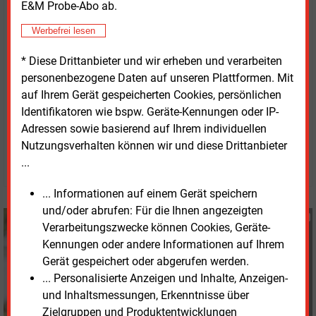
E&M Probe-Abo ab.
Klimapolitik. Das FÖS erstellt seit 1994 ökonomische
Studien und politische Expertisen.
Werbefrei lesen
* Diese Drittanbieter und wir erheben und verarbeiten
Das
FÖS-Impulspapier
steht als PDF zum Download
personenbezogene Daten auf unseren Plattformen. Mit
bereit.
auf Ihrem Gerät gespeicherten Cookies, persönlichen
Identifikatoren wie bspw. Geräte-Kennungen oder IP-
Donnerstag, 29.09.2022, 14:45 Uhr
Adressen sowie basierend auf Ihrem individuellen
Susanne Harmsen
Nutzungsverhalten können wir und diese Drittanbieter
© 2026 Energie & Management GmbH
...
... Informationen auf einem Gerät speichern
und/oder abrufen: Für die Ihnen angezeigten
Susanne Harmsen
Verarbeitungszwecke können Cookies, Geräte-
+49 (0) 151 28207503
Kennungen oder andere Informationen auf Ihrem
s.harmsen@energie-
Gerät gespeichert oder abgerufen werden.
und-management.de
... Personalisierte Anzeigen und Inhalte, Anzeigen-
und Inhaltsmessungen, Erkenntnisse über
Zielgruppen und Produktentwicklungen