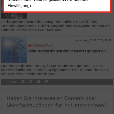
HEIZKRAFTWERKE
Einwilligung).
Industrielle Abwärme von Henkel für Düsseldorfer
Fernwärme
Henkel und der kommunale Versorger der nordrhein-westfälischen
Landeshauptstadt sehen in der Nutzung industrieller Abwärme eine Win-Win-
Situation und Potenzial zur CO2-Reduktion.
Donnerstag, 22.09.2022, 15:39
PHOTOVOLTAIK
Zehn Prozent der Betriebe besonders geeignet für
Agri-PV
Laut einer Studie unter Leitung der Uni Hohenheim eignen sich 10
% der
landwirtschaftlichen Betriebe für aufgeständerte PV. Sie könnten bis zu 9 %
des deutschen Strombedarfs decken.
Teilen:
Haben Sie Interesse an Content oder
Mehrfachzugängen für Ihr Unternehmen?