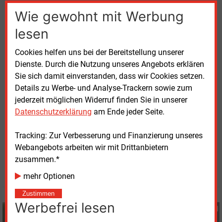
würde, dass die Sicherheit oder Zuverlässigkeit des
Wie gewohnt mit Werbung
Elektrizitätsversorgungssystems gefährdet oder
gestört würde.
lesen
Cookies helfen uns bei der Bereitstellung unserer
Ist eine Anlage systemrelevant, muss der Betreiber
Dienste. Durch die Nutzung unseres Angebots erklären
das Kraftwerk weiter betriebsbereit halten. Es kann
Sie sich damit einverstanden, dass wir Cookies setzen.
dann nach Aufforderung durch einen
Details zu Werbe- und Analyse-Trackern sowie zum
Übertragungsnetzbetreiber hochgefahren werden, um
jederzeit möglichen Widerruf finden Sie in unserer
das Netz unter Einhaltung der Sicherheitsstandards
Datenschutzerklärung
am Ende jeder Seite.
betreiben zu können.
Tracking: Zur Verbesserung und Finanzierung unseres
Donnerstag, 15.04.2021, 15:10 Uhr
Webangebots arbeiten wir mit Drittanbietern
G�nter Drewnitzky
zusammen.*
© 2026 Energie & Management GmbH
mehr Optionen
Zustimmen
Werbefrei lesen
Günter Drewnitzky
+49 (0) 8152 9311 15