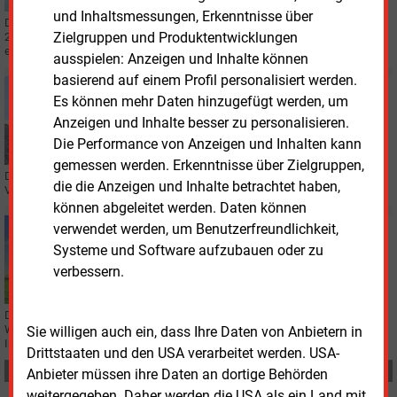
und Inhaltsmessungen, Erkenntnisse über
Der Übertragungsnetzbetreiber Amprion ist gut durch das Pandemie-Jahr
Zielgruppen und Produktentwicklungen
2020 gekommen und hat einen Jahresüberschuss auf Vorjahresniveau
erzielt.
ausspielen: Anzeigen und Inhalte können
basierend auf einem Profil personalisiert werden.
Dienstag, 4.05.2021, 14:49
Es können mehr Daten hinzugefügt werden, um
KOHLE
Anzeigen und Inhalte besser zu personalisieren.
Steag will weitere Kraftwerke stilllegen
Die Performance von Anzeigen und Inhalten kann
gemessen werden. Erkenntnisse über Zielgruppen,
Das Essener Energieunternehmen Steag will auch das Heizkraftwerk
die die Anzeigen und Inhalte betrachtet haben,
Völklingen-Fenne (HKV) und das Kraftwerk Bergkamen stilllegen.
können abgeleitet werden. Daten können
verwendet werden, um Benutzerfreundlichkeit,
Mittwoch, 21.04.2021, 11:25
WINDKRAFT ONSHORE
Systeme und Software aufzubauen oder zu
Windstrom und Braunkohle aus dem Tagebau
verbessern.
Schleenhain
Die Mitteldeutsche Braunkohlengesellschaft (Mibrag) errichtet einen
Windpark mit 17 Turbinen mit einer Gesamtleistung von 102 MW auf der
Sie willigen auch ein, dass Ihre Daten von Anbietern in
Innenkippe des Tagebaus Vereinigtes Schleenhain.
Drittstaaten und den USA verarbeitet werden. USA-
Teilen:
Anbieter müssen ihre Daten an dortige Behörden
weitergegeben. Daher werden die USA als ein Land mit