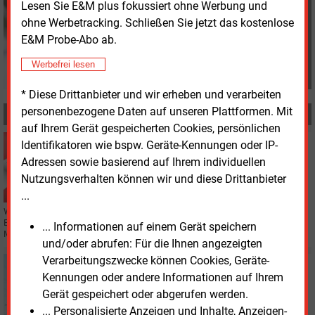
Lesen Sie E&M plus fokussiert ohne Werbung und
G.Drewnitzky@energie-
ohne Werbetracking. Schließen Sie jetzt das kostenlose
und-management.de
E&M Probe-Abo ab.
Werbefrei lesen
* Diese Drittanbieter und wir erheben und verarbeiten
personenbezogene Daten auf unseren Plattformen. Mit
MEHR ZUM THEMA
auf Ihrem Gerät gespeicherten Cookies, persönlichen
Freitag, 1.10.2021, 10:52
Identifikatoren wie bspw. Geräte-Kennungen oder IP-
ÖSTERREICH
Adressen sowie basierend auf Ihrem individuellen
EVN aus Walsum 10 ausgestiegen
Nutzungsverhalten können wir und diese Drittanbieter
...
Wie im August angekündigt, hat der niederösterreichische Energiekonzern
EVN seinen Minderheitsanteil an dem deutschen Steinkohlekraftwerk an den
... Informationen auf einem Gerät speichern
Mehrheitseigentümer Steag verkauft.
und/oder abrufen: Für die Ihnen angezeigten
Verarbeitungszwecke können Cookies, Geräte-
Freitag, 7.05.2021, 13:16
Kennungen oder andere Informationen auf Ihrem
STROMNETZ
Amprion mit Milliarden-Investition ins Netz
Gerät gespeichert oder abgerufen werden.
... Personalisierte Anzeigen und Inhalte, Anzeigen-