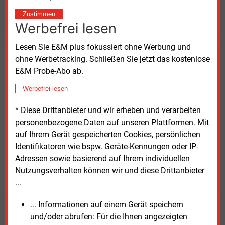
weitere Nachrichten lesen?
Zustimmen
Werbefrei lesen
Lesen Sie E&M plus fokussiert ohne Werbung und
ohne Werbetracking. Schließen Sie jetzt das kostenlose
Kaufen Sie den Artikel
E&M Probe-Abo ab.
erhalten Sie sofort diesen redaktionellen Beitrag für
Werbefrei lesen
nur €
2.98
* Diese Drittanbieter und wir erheben und verarbeiten
personenbezogene Daten auf unseren Plattformen. Mit
auf Ihrem Gerät gespeicherten Cookies, persönlichen
Identifikatoren wie bspw. Geräte-Kennungen oder IP-
Adressen sowie basierend auf Ihrem individuellen
Nutzungsverhalten können wir und diese Drittanbieter
JETZT ARTIKEL KAUFEN
...
... Informationen auf einem Gerät speichern
und/oder abrufen: Für die Ihnen angezeigten