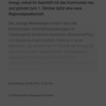
Innogy ordnet ihr Geschäft mit den Kommunen neu
und gründet zum 1. Oktober dafür eine neue
Regionalgesellschaft.
Die „Innogy Westenergie GmbH" wird alle
kommunalen Geschäftsbeziehungen im
Stammgebiet Nordrhein-Westfalen, Rheinland-Pfalz
und Niedersachsen bündeln, heißt es in einer
Mitteilung. Sie ist eine 100-%-Tochter der Innogy SE
und wird aus dem Segment Netz & Infrastruktur
gesteuert.​In der neuen Gesellschaft wird
insbesondere das Geschäft mit Konzessionen und
Netzkooperationen g
Donnerstag, 26.09.2019, 16:22 Uhr
Peter Koller
© 2026 Energie & Management GmbH