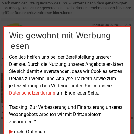
Auch wenn der Erzeugungsmix des RWE-Konzerns nach dem genehmigten
Eon-Innogy-Deal grüner geworden ist, bleibt das Unternehmen noch für Jahre
größter Braunkohleverstromer hierzulande.
Montag, 30.09.2019, 12:59
E&M
BETEILIGUNG
Wie gewohnt mit Werbung
Gasag kauft EMB-Anteile der VNG
lesen
Die Gasag erwirbt den Anteil der VNG AG von 25,1 % an der Energie Mark
Cookies helfen uns bei der Bereitstellung unserer
Brandenburg (EMB). Damit besitzt sie den regionalen Energiedienstleister zu
Dienste. Durch die Nutzung unseres Angebots erklären
mehr als 98 %.
Sie sich damit einverstanden, dass wir Cookies setzen.
Donnerstag, 19.09.2019, 15:53
Details zu Werbe- und Analyse-Trackern sowie zum
E&M
VERTRIEB
jederzeit möglichen Widerruf finden Sie in unserer
Banning: "Wenn machbar, klagen wir!"
Datenschutzerklärung
am Ende jeder Seite.
Tracking: Zur Verbesserung und Finanzierung unseres
Mit Thomas Banning, Vorstandschef der Naturstrom AG, sprach E&M über
seine Bewertung des von der EU genehmigten Eon-Innogy-Deals.
Webangebots arbeiten wir mit Drittanbietern
zusammen.*
Möchten Sie diese und
mehr Optionen