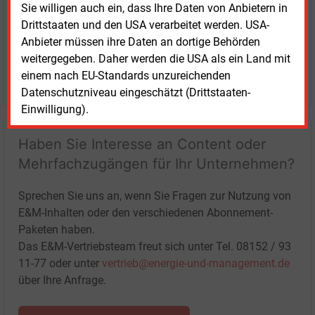
Sie willigen auch ein, dass Ihre Daten von Anbietern in
Drittstaaten und den USA verarbeitet werden. USA-
Anbieter müssen ihre Daten an dortige Behörden
weitergegeben. Daher werden die USA als ein Land mit
einem nach EU-Standards unzureichenden
LOGIN
Datenschutzniveau eingeschätzt (Drittstaaten-
Einwilligung).
Haben Sie Interesse an Content oder
Mehrfachzugängen für Ihr Unternehmen?
Sprechen Sie uns an, wenn Sie Fragen zur Nutzung von
E&M-Inhalten oder den verschiedenen Abonnement-
Paketen haben.
Das E&M-Vertriebsteam freut sich unter Tel. 08152 / 93
11-77 oder unter
vertrieb@energie-und-management.de
über Ihre Anfrage.