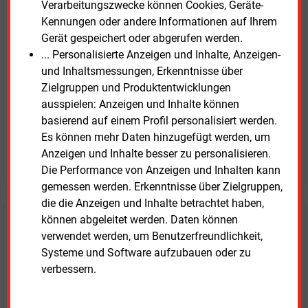
E&M
Testen Sie
kostenlos und
Verarbeitungszwecke können Cookies, Geräte-
unverbindlich
Kennungen oder andere Informationen auf Ihrem
Gerät gespeichert oder abgerufen werden.
Zwei Wochen kostenfreier Zugang
... Personalisierte Anzeigen und Inhalte, Anzeigen-
Zugang auf stündlich aktualisierte Nachrichten mit
und Inhaltsmessungen, Erkenntnisse über
Prognose- und Marktdaten
Zielgruppen und Produktentwicklungen
+ einmal täglich E&M daily
ausspielen: Anzeigen und Inhalte können
+ zwei Ausgaben der Zeitung E&M
basierend auf einem Profil personalisiert werden.
ohne automatische Verlängerung
Es können mehr Daten hinzugefügt werden, um
Anzeigen und Inhalte besser zu personalisieren.
JETZT KOSTENLOS TESTEN
Die Performance von Anzeigen und Inhalten kann
gemessen werden. Erkenntnisse über Zielgruppen,
die die Anzeigen und Inhalte betrachtet haben,
können abgeleitet werden. Daten können
Login für Kunden
verwendet werden, um Benutzerfreundlichkeit,
Systeme und Software aufzubauen oder zu
verbessern.