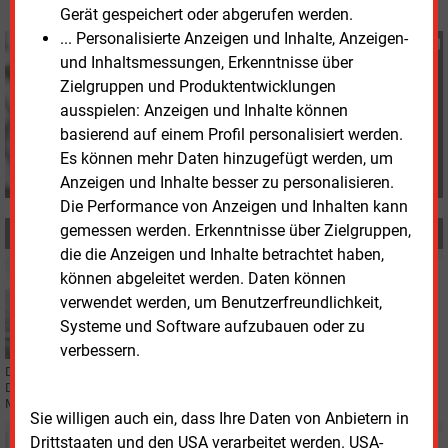
Gerät gespeichert oder abgerufen werden.
... Personalisierte Anzeigen und Inhalte, Anzeigen-
Katia Meyer-Tien
und Inhaltsmessungen, Erkenntnisse über
+49 (0) 8152 9311 21
Zielgruppen und Produktentwicklungen
K.Meyer-Tien@energie-
ausspielen: Anzeigen und Inhalte können
und-management.de
basierend auf einem Profil personalisiert werden.
Es können mehr Daten hinzugefügt werden, um
Anzeigen und Inhalte besser zu personalisieren.
Die Performance von Anzeigen und Inhalten kann
gemessen werden. Erkenntnisse über Zielgruppen,
MEHR ZUM THEMA
die die Anzeigen und Inhalte betrachtet haben,
Dienstag, 1.07.2025, 13:58
können abgeleitet werden. Daten können
PERSONALIE
verwendet werden, um Benutzerfreundlichkeit,
Julia Bläsius leitet ab sofort Agora Deutschland
Systeme und Software aufzubauen oder zu
verbessern.
Die Politökonomin Julia Bläsius übernimmt ab sofort die Leitung der
Deutschlandarbeit von Agora Energiewende und folgt damit auf Simon
Müller.
Sie willigen auch ein, dass Ihre Daten von Anbietern in
Drittstaaten und den USA verarbeitet werden. USA-
Freitag, 6.06.2025, 15:36