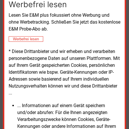
Werbefrei lesen
Regelsteuersatz von1
Prozent angehoben
werden (möglicherweise nach Gewicht, Preis
Lesen Sie E&M plus fokussiert ohne Werbung und
oder anderen fahrzeugbezogenen Kriterien
ohne Werbetracking. Schließen Sie jetzt das kostenlose
differenziert), um den „Gewöhnungseffekt“ von
E&M Probe-Abo ab.
Steuervergünstigungen zu vermeiden.
Werbefrei lesen
Die vollständige Studie mit dem Titel
„E-Mobilitat auf
* Diese Drittanbieter und wir erheben und verarbeiten
Erfolgskurs bringen: Instrumente für eine sozial
personenbezogene Daten auf unseren Plattformen. Mit
gerechte Antriebswende“
ist im Internet verfügbar.
auf Ihrem Gerät gespeicherten Cookies, persönlichen
Identifikatoren wie bspw. Geräte-Kennungen oder IP-
Adressen sowie basierend auf Ihrem individuellen
Nutzungsverhalten können wir und diese Drittanbieter
...
Montag, 2.06.2025, 12:43 Uhr
... Informationen auf einem Gerät speichern
Katia Meyer-Tien
und/oder abrufen: Für die Ihnen angezeigten
© 2026 Energie & Management GmbH
Verarbeitungszwecke können Cookies, Geräte-
Kennungen oder andere Informationen auf Ihrem