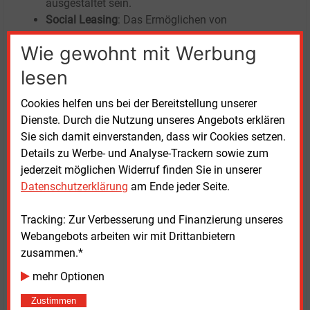
ausgestaltet sein.
Social Leasing
: Das Ermöglichen von
monatlichen Leasingraten von 70 bis 150
Euro
Wie gewohnt mit Werbung
pro Fahrzeug nach französischem Vorbild.
Finanziert werden könnte das Programm aus den
lesen
Malus-Einnahmen für Verbrenner. Für die
Förderfähigkeit der Pkw sollten die gleichen
Cookies helfen uns bei der Bereitstellung unserer
fahrzeugbezogenen Kriterien gelten. Zusätzlich
Dienste. Durch die Nutzung unseres Angebots erklären
sollten personenbezogene Kriterien
Sie sich damit einverstanden, dass wir Cookies setzen.
(Nettoäquivalenzeinkommen, Haushaltsgröße,
Details zu Werbe- und Analyse-Trackern sowie zum
ÖPNV-Verfügbarkeit) berücksichtigt und die
jederzeit möglichen Widerruf finden Sie in unserer
Förderung ausschließlich für die untere
Datenschutzerklärung
am Ende jeder Seite.
Einkommenshälfte gewährt werden.
Dienstwagenbesteuerung:
Die Berechnung des
Tracking: Zur Verbesserung und Finanzierung unseres
monatlichen geldwerten Vorteils für Verbrenner-
Webangebots arbeiten wir mit Drittanbietern
Dienstwagen (inkl. PHEV) mit 2
Prozent statt
zusammen.*
derzeit 1
Prozent. Die monatliche Steuerhöhe für
mehr Optionen
E-Autos sollte perspektivisch von derzeit
Zustimmen
0,25
Prozent bzw. 0,5
Prozent auf den aktuellen