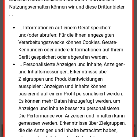
13
Milliarden Euro kommen. Die Wind- und
Nutzungsverhalten können wir und diese Drittanbieter
Solarbranche, die derzeit zusammen etwa 20.000
...
Menschen in Brandenburg beschäftigen, könnten bis
2040 Arbeitsplätze für rund 65.000
Menschen bieten,
... Informationen auf einem Gerät speichern
41.000 in der Solarbranche und 24.000 in der
und/oder abrufen: Für die Ihnen angezeigten
Windenergie.
Verarbeitungszwecke können Cookies, Geräte-
Kennungen oder andere Informationen auf Ihrem
Die
Studie „Energiewende vor Ort – regionale
Gerät gespeichert oder abgerufen werden.
Wertschöpfung“ des IKEM
steht auf der Internetseite
... Personalisierte Anzeigen und Inhalte, Anzeigen-
des LEE
BB als PDF zum Download bereit.
und Inhaltsmessungen, Erkenntnisse über
Zielgruppen und Produktentwicklungen
ausspielen: Anzeigen und Inhalte können
Montag, 2.09.2024, 15:16 Uhr
basierend auf einem Profil personalisiert werden.
Susanne Harmsen
Es können mehr Daten hinzugefügt werden, um
© 2026 Energie & Management GmbH
Anzeigen und Inhalte besser zu personalisieren.
Die Performance von Anzeigen und Inhalten kann
gemessen werden. Erkenntnisse über Zielgruppen,
Susanne Harmsen
die die Anzeigen und Inhalte betrachtet haben,
+49 (0) 151 28207503