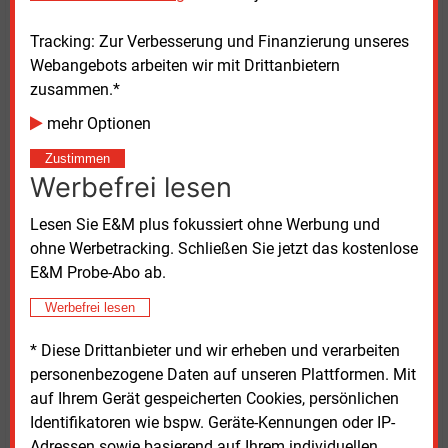
Tracking: Zur Verbesserung und Finanzierung unseres
Wichtiger Indikator für den wirtschaftlichen Effekt
Webangebots arbeiten wir mit Drittanbietern
einer Branche in der Region ist nicht nur die direkte
zusammen.*
Wertschöpfung, sondern sind auch die Umsätze der
beteiligten Unternehmen und entstehende
mehr Optionen
Arbeitsplätze. „Schon heute sind die Unternehmen
Zustimmen
der erneuerbaren Energien wichtige Arbeitgeber in
Werbefrei lesen
Brandenburg“, erklärt Jan Hinrich Glahr, Vorsitzender
des LEE BB. „Die Studie zeigt, dass der Bedarf an
Lesen Sie E&M plus fokussiert ohne Werbung und
qualifizierten Arbeitskräften – und damit das
ohne Werbetracking. Schließen Sie jetzt das kostenlose
Angebot attraktiver Jobs bei den Erneuerbaren –
E&M Probe-Abo ab.
noch einmal deutlich zunehmen wird“, sagte er.
Werbefrei lesen
2022 generierte Brandenburgs Windbranche einen
* Diese Drittanbieter und wir erheben und verarbeiten
Umsatz von 1,9
Milliarden Euro, bei der Solarbranche
personenbezogene Daten auf unseren Plattformen. Mit
waren es 2
Milliarden Euro im Jahr 2023
auf Ihrem Gerät gespeicherten Cookies, persönlichen
Zusammengenommen könnten beide Branchen laut
Identifikatoren wie bspw. Geräte-Kennungen oder IP-
Studie bis 2040 auf einen Umsatz von über
Adressen sowie basierend auf Ihrem individuellen