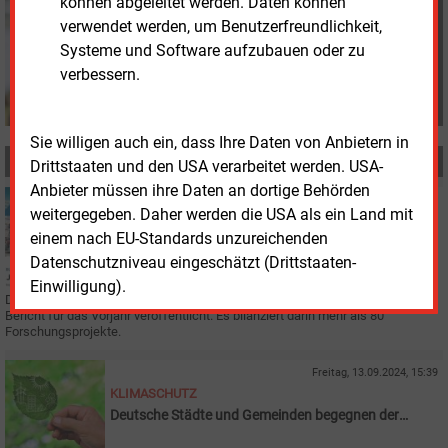
können abgeleitet werden. Daten können
s.harmsen@energie-
verwendet werden, um Benutzerfreundlichkeit,
und-management.de
Systeme und Software aufzubauen oder zu
verbessern.
Sie willigen auch ein, dass Ihre Daten von Anbietern in
MEHR ZUM THEMA
Drittstaaten und den USA verarbeitet werden. USA-
Anbieter müssen ihre Daten an dortige Behörden
Montag, 23.06.2025, 14:57
weitergegeben. Daher werden die USA als ein Land mit
KLIMASCHUTZ
einem nach EU-Standards unzureichenden
„Turbulentes“ Klimajahr: Ikem zieht Bilanz zu 2024
Datenschutzniveau eingeschätzt (Drittstaaten-
Einwilligung).
Das Institut für Klimaschutz, Energie und Mobilität (Ikem) in Berlin hat seinen
Bericht für das Vorjahr veröffentlicht. Es bilanziert darin mehr als 80
Forschungsprojekte.
Freitag, 13.09.2024, 15:39
KLIMASCHUTZ
Deutsche Städte und Gemeinden begegnen der
Klimakrise