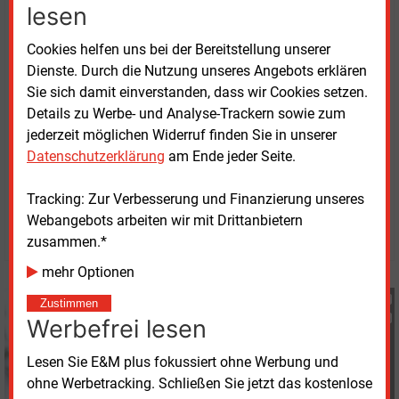
lesen
zahlen dann an den Pulse-Ladestationen
55
Cent/kWh. Zusätzlich haben sie per Roaming
Cookies helfen uns bei der Bereitstellung unserer
Zugang zu praktisch allen (98
Prozent) öffentlichen
Dienste. Durch die Nutzung unseres Angebots erklären
Ladepunkten in Deutschland und zahlen dort
Sie sich damit einverstanden, dass wir Cookies setzen.
75
Cent/kWh. Der ADAC hatte Ende 2024
Details zu Werbe- und Analyse-Trackern sowie zum
22,2
Millionen Mitglieder.
jederzeit möglichen Widerruf finden Sie in unserer
Datenschutzerklärung
am Ende jeder Seite.
Dienstag, 3.02.2026, 15:53 Uhr
Tracking: Zur Verbesserung und Finanzierung unseres
Georg Eble
Webangebots arbeiten wir mit Drittanbietern
© 2026 Energie & Management GmbH
zusammen.*
mehr Optionen
Georg Eble
Zustimmen
+49 (0) 8152 9311 44
Werbefrei lesen
g.eble@energie-und-
management.de
Lesen Sie E&M plus fokussiert ohne Werbung und
ohne Werbetracking. Schließen Sie jetzt das kostenlose