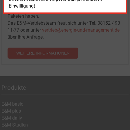
Sprechen Sie uns an, wenn Sie Fragen zur Nutzung von
Einwilligung).
E&M-Inhalten oder den verschiedenen Abonnement-
Paketen haben.
Das E&M-Vertriebsteam freut sich unter Tel. 08152 / 93
11-77 oder unter
vertrieb@energie-und-management.de
über Ihre Anfrage.
WEITERE INFORMATIONEN
Produkte
E&M basic
E&M plus
E&M daily
E&M Studien