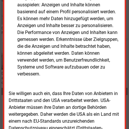
ausspielen: Anzeigen und Inhalte können
MOBILITÄT
basierend auf einem Profil personalisiert werden.
Stadtwerke München ordnen Ladetarife neu
Es können mehr Daten hinzugefügt werden, um
Anzeigen und Inhalte besser zu personalisieren.
Die Stadtwerke München bieten von Juli an drei neue Ladetarife für E-
Die Performance von Anzeigen und Inhalten kann
Fahrzeuge an. Bislang gelten einheitliche Tarife.
gemessen werden. Erkenntnisse über Zielgruppen,
Dienstag, 24.02.2026, 13:27
die die Anzeigen und Inhalte betrachtet haben,
ELEKTROMOBILITÄT
können abgeleitet werden. Daten können
Schnellladesäulen treiben Hertener Autostromabsatz
verwendet werden, um Benutzerfreundlichkeit,
Systeme und Software aufzubauen oder zu
verbessern.
Der Absatz von Autostrom bei einem Stadtwerk im Ruhrgebiet nimmt Fahrt
auf. Fast 40 Prozent mehr Energie gegenüber 2024 ging an den Ladesäulen
des Versorgers durch die Leitungen.
Teilen:
Sie willigen auch ein, dass Ihre Daten von Anbietern in
Drittstaaten und den USA verarbeitet werden. USA-
Anbieter müssen ihre Daten an dortige Behörden
Haben Sie Interesse an Content oder
weitergegeben. Daher werden die USA als ein Land mit
Mehrfachzugängen für Ihr Unternehmen?
einem nach EU-Standards unzureichenden
Datenschutzniveau eingeschätzt (Drittstaaten-