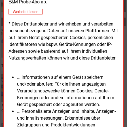
E&M Probe-Abo ab.
Werbefrei lesen
MEHR ZUM THEMA
* Diese Drittanbieter und wir erheben und verarbeiten
personenbezogene Daten auf unseren Plattformen. Mit
Mittwoch, 8.07.2026, 17:46
auf Ihrem Gerät gespeicherten Cookies, persönlichen
VERTRIEB
Identifikatoren wie bspw. Geräte-Kennungen oder IP-
EnBW senkt im Sommer die Ladepreise für E-Autos
Adressen sowie basierend auf Ihrem individuellen
Nutzungsverhalten können wir und diese Drittanbieter
Das Energieunternehmen EnBW verbilligt während der Sommermonate seine
...
Tarife an den eigenen Ladesäulen.
... Informationen auf einem Gerät speichern
Donnerstag, 18.06.2026, 16:04
ELEKTROMOBILITÄT
und/oder abrufen: Für die Ihnen angezeigten
Bonusprogramm von EnBW macht Laden zwei Cent
Verarbeitungszwecke können Cookies, Geräte-
günstiger
Kennungen oder andere Informationen auf Ihrem
Gerät gespeichert oder abgerufen werden.
Bei EnBW kann der Preis für die kWh Autostrom künftig um zwei Cent
günstiger ausfallen. Der Karlsruher Konzern hat ein Bonusprogramm für das
... Personalisierte Anzeigen und Inhalte, Anzeigen-
Laden an seinen Säulen aufgelegt.
und Inhaltsmessungen, Erkenntnisse über
Zielgruppen und Produktentwicklungen
Montag, 18.05.2026, 11:00