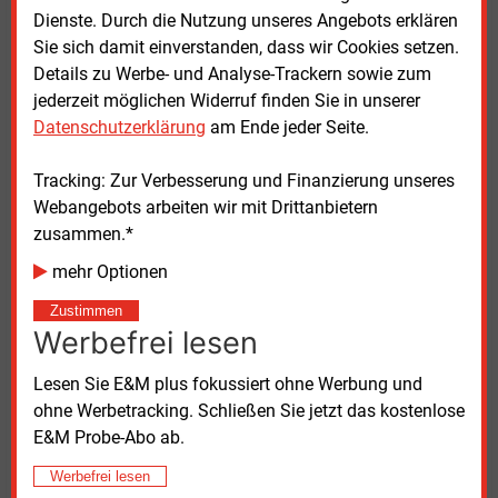
Dienste. Durch die Nutzung unseres Angebots erklären
stärker miteinander zu vernetzen. Dabei sollen
Sie sich damit einverstanden, dass wir Cookies setzen.
insbesondere kleine und mittlere Unternehmen beim
Details zu Werbe- und Analyse-Trackern sowie zum
Einstieg in die Wasserstoffwirtschaft unterstützt und
jederzeit möglichen Widerruf finden Sie in unserer
gemeinsame Projekte angestoßen werden.
(ds)
Datenschutzerklärung
am Ende jeder Seite.
Hintergrund zum
Tracking: Zur Verbesserung und Finanzierung unseres
Wasserstoffzentrum Hamm
Webangebots arbeiten wir mit Drittanbietern
zusammen.*
Das Wasserstoffzentrum Hamm entsteht am
Trianel-Gaskraftwerk im Stadtteil Hamm-Uentrop
mehr Optionen
in Nordrhein-Westfalen. Herzstück des Projekts ist
Zustimmen
ein 20-MW-Elektrolyseur, der mit Strom aus
Werbefrei lesen
erneuerbaren Energien jährlich rund 1.500 Tonnen
grünen Wasserstoff erzeugen soll.
Lesen Sie E&M plus fokussiert ohne Werbung und
ohne Werbetracking. Schließen Sie jetzt das kostenlose
Träger des Vorhabens sind die
E&M Probe-Abo ab.
Stadtwerkekooperation Trianel sowie die
Werbefrei lesen
Stadtwerke Hamm, die Stadtwerke Bochum und