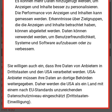
Es können mehr Daten hinzugefügt werden, um
Davina Spohn
Anzeigen und Inhalte besser zu personalisieren.
+49 (0) 8152 9311 18
Die Performance von Anzeigen und Inhalten kann
d.spohn@energie-und-
gemessen werden. Erkenntnisse über Zielgruppen,
management.de
die die Anzeigen und Inhalte betrachtet haben,
können abgeleitet werden. Daten können
verwendet werden, um Benutzerfreundlichkeit,
Systeme und Software aufzubauen oder zu
verbessern.
MEHR ZUM THEMA
Montag, 13.07.2026, 15:13
Sie willigen auch ein, dass Ihre Daten von Anbietern in
FINANZIERUNG
Drittstaaten und den USA verarbeitet werden. USA-
Förderbank finanziert OMV-Elektrolyseur mit 450
Anbieter müssen ihre Daten an dortige Behörden
Millionen Euro
weitergegeben. Daher werden die USA als ein Land mit
einem nach EU-Standards unzureichenden
Datenschutzniveau eingeschätzt (Drittstaaten-
Einwilligung).