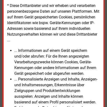
DSW21 aus Dortmund. Ziel ist es, den Aufbau
* Diese Drittanbieter und wir erheben und verarbeiten
einer regionalen Wasserstoffwirtschaft im
personenbezogene Daten auf unseren Plattformen. Mit
östlichen Ruhrgebiet voranzutreiben und Industrie,
auf Ihrem Gerät gespeicherten Cookies, persönlichen
Mobilität und weitere Abnehmer mit grünem
Identifikatoren wie bspw. Geräte-Kennungen oder IP-
Wasserstoff zu versorgen.
Adressen sowie basierend auf Ihrem individuellen
Nutzungsverhalten können wir und diese Drittanbieter
Zugleich soll das Projekt Erfahrungen für den
...
Markthochlauf der Wasserstoffwirtschaft liefern.
Ein Termin für die Inbetriebnahme des
... Informationen auf einem Gerät speichern
Wasserstoffzentrums wurde bislang nicht
und/oder abrufen: Für die Ihnen angezeigten
veröffentlicht.
Verarbeitungszwecke können Cookies, Geräte-
Kennungen oder andere Informationen auf Ihrem
Gerät gespeichert oder abgerufen werden.
... Personalisierte Anzeigen und Inhalte, Anzeigen-
Mittwoch, 8.07.2026, 17:34 Uhr
Davina Spohn
und Inhaltsmessungen, Erkenntnisse über
Zielgruppen und Produktentwicklungen
© 2026 Energie & Management GmbH
ausspielen: Anzeigen und Inhalte können
basierend auf einem Profil personalisiert werden.