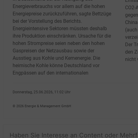
Emiss
Energieverbrauchs vor allem auf die hohen
CO2-A
Energiepreise zurückzuführen, sagte Bettzüge
gegen
bei der Vorstellung des Berichts.
China
Energieintensive Sektoren müssten deshalb
(auch 
ihre Produktion einschränken. Ursache für die
verze
hohen Strompreise seien neben den hohen
Der T
Gaspreisen der Netzausbau sowie der
den Z
Ausstieg aus Kohle und Kernenergie. Die
nicht 
heimische Kohle könne Deutschland vor
Engpässen auf den internationalen
Donnerstag, 25.06.2026, 11:02 Uhr
Tom Weing�rtner
© 2026 Energie & Management GmbH
Haben Sie Interesse an Content oder Mehr