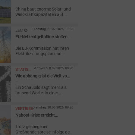
Chinas Wind- und
China baut enorme Solar- und
Solaroffensive
Windkraftkapazitäten auf.
Eine Analyse von Global
Energy Monitor sieht trotzdem
Dienstag, 21.07.2026, 11:55
E&M
noch große Hürden für die
Dekarbonisierung des Landes.
EU-Netzentgeltpläne stoßen
STROMNETZ
auf Vorbehalte
Die EU-Kommission hat ihren
Elektrifizierungsplan und
Vorschläge zu Netzentgelten
vorgelegt. VIK und BDEW
Mittwoch, 8.07.2026, 08:20
STATISTIK
begrüßen die Ziele, sehen aber
Hürden bei Strompreisen,
Wie abhängig ist die Welt vom
DES
Netzen und Regulierung.
Öl?
TAGES
Ein Schaubild sagt mehr als
tausend Worte: In einer
aktuellen Infografik beleuchten
wir regelmäßig Zahlen aus
Dienstag, 30.06.2026, 09:20
VERTRIEB
dem energiewirtschaftlichen
Bereich.
Nahost-Krise erreicht
Gasrechnungen bislang nicht
Trotz gestiegener
Großhandelspreise infolge des