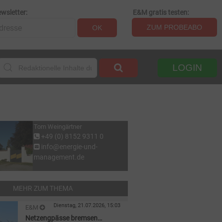
wsletter:
E&M gratis testen:
ZUM PROBEABO
OK
LOGIN
Tom Weingärtner
+49 (0) 8152 9311 0
info@energie-und-
management.de
MEHR ZUM THEMA
Dienstag, 21.07.2026, 15:03
E&M
Netzengpässe bremsen
REGENERATIVE