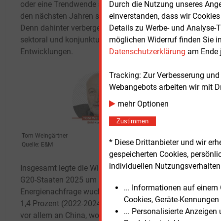
Durch die Nutzung unseres Ange
oder eine Trendwende sei, werde man erst in
Der G
einverstanden, dass wir Cookies
den nächsten Jahren sehen, sagt Bettzüge.
2025 
Details zu Werbe- und Analyse-T
Denn dahinter verbergen sich regional,
im la
möglichen Widerruf finden Sie i
sektoral und konjunkturell unterschiedliche
(+2
P
Datenschutzerklärung
am Ende j
Entwicklungen.
vor a
+3
Pr
Tracking: Zur Verbesserung und
Gasve
Webangebots arbeiten wir mit D
rücklä
steig
mehr Optionen
Zustimmen
Der S
2025
Tom Weingärtner
* Diese Drittanbieter und wir e
Quelle: E&M
der Da
gespeicherten Cookies, persönli
des V
individuellen Nutzungsverhalten 
Insgesamt legte die Wirtschaftsleistung in den
Entge
G20-Staaten 2025 um 3
Prozent zu, die
in de
... Informationen auf eine
Energienachfrage wuchs aber nur um
Nachf
Cookies, Geräte-Kennungen 
1,4
Prozent (2022-2024: 2
Prozent). Das lag
(Wärm
... Personalisierte Anzeige
vor allem an China, wo nur noch 2
Prozent
als a