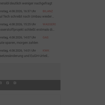
neralöl deutlich weniger nachgefragt
nstag, 4.08.2026, 16:37 Uhr
BILANZ
ul Tech schreibt nach Umbau wieder
hwarze Zahlen
nstag, 4.08.2026, 15:25 Uhr
WASSERSTOFFINFRASTRUKTUR
sserstoffprojekt schließt erstmals die
eferkette
nstag, 4.08.2026, 14:07 Uhr
GAS
ute sparen, morgen zahlen
nstag, 4.08.2026, 14:01 Uhr
KWK
setzesänderung und EuGH-Urteil
ärken die KWK