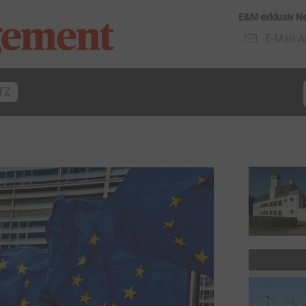
E&M exklusiv Ne
TZ