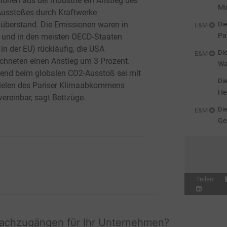
ionen aus der Industrie ein Anstieg des
Mi
usstoßes durch Kraftwerke
überstand. Die Emissionen waren in
Die
E&M
Pa
 und in den meisten OECD-Staaten
sc
in der EU) rückläufig, die USA
Die
E&M
ichneten einen Anstieg um 3
Prozent.
Wa
rend beim globalen CO2-Ausstoß sei mit
Li
Die
ielen des Pariser Klimaabkommens
He
vereinbar, sagt Bettzüge.
Die
E&M
Ge
st
Teilen:
fachzugängen für Ihr Unternehmen?