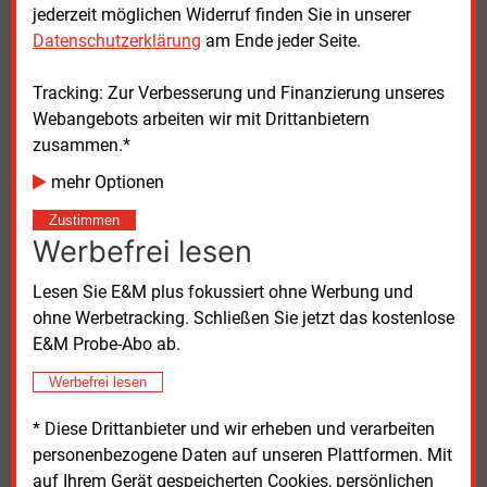
Fernwärme wird ausgebaut
jederzeit möglichen Widerruf finden Sie in unserer
Datenschutzerklärung
am Ende jeder Seite.
Thüringen verfügt laut Ministerium bereits über ein
vergleichsweise dichtes Fernwärmenetz. Die
Tracking: Zur Verbesserung und Finanzierung unseres
Wärmeversorgung basiert jedoch weiterhin zu
Webangebots arbeiten wir mit Drittanbietern
97
Prozent auf fossilen Energieträgern, vor allem
zusammen.*
Erdgas. Die Landesregierung prüft deshalb nach
mehr Optionen
eigenen Angaben neue kreditbasierte
Finanzierungsinstrumente, um die Umstellung auf
Zustimmen
Werbefrei lesen
erneuerbare Energien bis 2045 zu unterstützen.
Lesen Sie E&M plus fokussiert ohne Werbung und
Die Kommunale Wärmeplanung soll Bürgern,
ohne Werbetracking. Schließen Sie jetzt das kostenlose
Unternehmen und Energieversorgern Orientierung
E&M Probe-Abo ab.
darüber geben, welche Form der Wärmeversorgung
künftig vor Ort vorgesehen ist. Im Mittelpunkt stehen
Werbefrei lesen
dabei Fragen zum aktuellen Wärmeverbrauch, zu
Einsparpotenzialen sowie zur Nutzung erneuerbarer
* Diese Drittanbieter und wir erheben und verarbeiten
Energien und Abwärmequellen. Außerdem soll geklärt
personenbezogene Daten auf unseren Plattformen. Mit
werden, welche Gebiete sich für Wärmenetze eignen
auf Ihrem Gerät gespeicherten Cookies, persönlichen