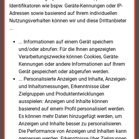
und wo dezentrale Heizsysteme wirtschaftlicher sind.
Identifikatoren wie bspw. Geräte-Kennungen oder IP-
Adressen sowie basierend auf Ihrem individuellen
Dieter Sell, Geschäftsführer der Thega, erklärte, mit
Nutzungsverhalten können wir und diese Drittanbieter
den bislang verfügbaren Informationen sei die
...
Einschätzung möglicher Leistungs- und
... Informationen auf einem Gerät speichern
Liefermengen neuer Wärmenetze oft schwierig
und/oder abrufen: Für die Ihnen angezeigten
gewesen. Das Wärmekataster schließe diese Lücke
Verarbeitungszwecke können Cookies, Geräte-
und schaffe eine belastbare Grundlage für die
Kennungen oder andere Informationen auf Ihrem
Kommunale Wärmeplanung.
Gerät gespeichert oder abgerufen werden.
... Personalisierte Anzeigen und Inhalte, Anzeigen-
Das
Thüringer Wärmekataster
steht auf der
und Inhaltsmessungen, Erkenntnisse über
Internetsetie der Thega
bereit.
Zielgruppen und Produktentwicklungen
ausspielen: Anzeigen und Inhalte können
Montag, 18.05.2026, 10:57 Uhr
basierend auf einem Profil personalisiert werden.
Susanne Harmsen
Es können mehr Daten hinzugefügt werden, um
© 2026 Energie & Management GmbH
Anzeigen und Inhalte besser zu personalisieren.
Die Performance von Anzeigen und Inhalten kann
gemessen werden. Erkenntnisse über Zielgruppen,