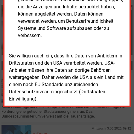
die die Anzeigen und Inhalte betrachtet haben,
Susanne Harmsen
können abgeleitet werden. Daten können
+49 (0) 151 28207503
verwendet werden, um Benutzerfreundlichkeit,
s.harmsen@energie-
Systeme und Software aufzubauen oder zu
und-management.de
verbessern.
Sie willigen auch ein, dass Ihre Daten von Anbietern in
Drittstaaten und den USA verarbeitet werden. USA-
MEHR ZUM THEMA
Anbieter müssen ihre Daten an dortige Behörden
weitergegeben. Daher werden die USA als ein Land mit
Mittwoch, 3.06.2026, 15:38
FINANZIERUNG
einem nach EU-Standards unzureichenden
Fördertopf für energetische Stadtsanierung leer
Datenschutzniveau eingeschätzt (Drittstaaten-
Einwilligung).
Mehr Nachfrage als Geld im Topf: Die KfW-Bank nimmt keine Anträge zur
Förderung energetischer Stadtsanierung mehr an. Das
Bundesbauministerium verweist auf die Haushaltslage.
Mittwoch, 3.06.2026, 09:12