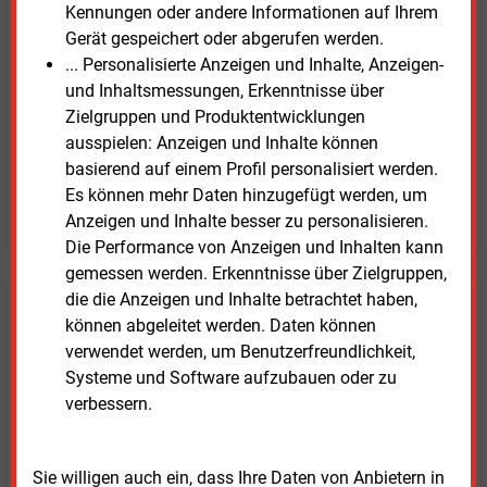
Kennungen oder andere Informationen auf Ihrem
Gerät gespeichert oder abgerufen werden.
Zwei Wochen kostenfreier Zugang
... Personalisierte Anzeigen und Inhalte, Anzeigen-
Zugang auf stündlich aktualisierte Nachrichten mit
und Inhaltsmessungen, Erkenntnisse über
Prognose- und Marktdaten
Zielgruppen und Produktentwicklungen
+ einmal täglich E&M daily
ausspielen: Anzeigen und Inhalte können
+ zwei Ausgaben der Zeitung E&M
basierend auf einem Profil personalisiert werden.
ohne automatische Verlängerung
Es können mehr Daten hinzugefügt werden, um
JETZT KOSTENLOS TESTEN
Anzeigen und Inhalte besser zu personalisieren.
Die Performance von Anzeigen und Inhalten kann
gemessen werden. Erkenntnisse über Zielgruppen,
die die Anzeigen und Inhalte betrachtet haben,
Login für Kunden
können abgeleitet werden. Daten können
verwendet werden, um Benutzerfreundlichkeit,
Systeme und Software aufzubauen oder zu
verbessern.
Sie willigen auch ein, dass Ihre Daten von Anbietern in