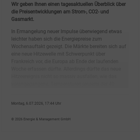
Wir geben Ihnen einen tagesaktuellen Überblick über
die Preisentwicklungen am Strom-, CO2- und
Gasmarkt.
In Ermangelung neuer Impulse überwiegend etwas
leichter haben sich die Energiepreise zum
Wochenauftakt gezeigt. Die Märkte bereiten sich auf
eine neue Hitzewelle mit Schwerpunkt über
Frankreich vor, die Europa ab Ende der laufenden
Woche erfassen dürfte. Allerdings dürfte das neue
Hitzeereignis nicht so massiv ausfallen, wie das
vorangegangene. Temperaturen jenseits der 40
Montag, 6.07.2026, 17:44 Uhr
Claus-Detlef Gro�mann
© 2026 Energie & Management GmbH