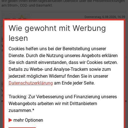
Wir geben Ihnen einen tagesaktuellen Überblick über die Preisentwicklungen
am Strom-, CO2- und Gasmarkt.
Donnerstag, 6.08.2026, 16:39
E&M
MARKTKOMMENTAR
Wie gewohnt mit Werbung
Hitze und LNG-Sorgen treiben Preise
lesen
Wir geben Ihnen einen tagesaktuellen Überblick über die Preisentwicklungen
Cookies helfen uns bei der Bereitstellung unserer
am Strom-, CO2- und Gasmarkt.
Dienste. Durch die Nutzung unseres Angebots erklären
Sie sich damit einverstanden, dass wir Cookies setzen.
Mittwoch, 5.08.2026, 17:12
E&M
MARKTKOMMENTAR
Details zu Werbe- und Analyse-Trackern sowie zum
Energiekomplex größtenteils im Minus
jederzeit möglichen Widerruf finden Sie in unserer
Datenschutzerklärung
am Ende jeder Seite.
Wir geben Ihnen einen tagesaktuellen Überblick über die Preisentwicklungen
am Strom-, CO2- und Gasmarkt.
Tracking: Zur Verbesserung und Finanzierung unseres
Webangebots arbeiten wir mit Drittanbietern
zusammen.*
Möchten Sie diese und
mehr Optionen
weitere Nachrichten lesen?