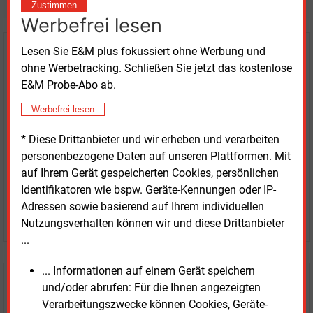
Zustimmen
Werbefrei lesen
Lesen Sie E&M plus fokussiert ohne Werbung und
Kaufen Sie den Artikel
ohne Werbetracking. Schließen Sie jetzt das kostenlose
E&M Probe-Abo ab.
erhalten Sie sofort diesen redaktionellen Beitrag für
nur €
8.93
Werbefrei lesen
* Diese Drittanbieter und wir erheben und verarbeiten
personenbezogene Daten auf unseren Plattformen. Mit
auf Ihrem Gerät gespeicherten Cookies, persönlichen
Identifikatoren wie bspw. Geräte-Kennungen oder IP-
Adressen sowie basierend auf Ihrem individuellen
JETZT ARTIKEL KAUFEN
Nutzungsverhalten können wir und diese Drittanbieter
...
... Informationen auf einem Gerät speichern
E&M
Testen Sie
kostenlos und
und/oder abrufen: Für die Ihnen angezeigten
Verarbeitungszwecke können Cookies, Geräte-
unverbindlich