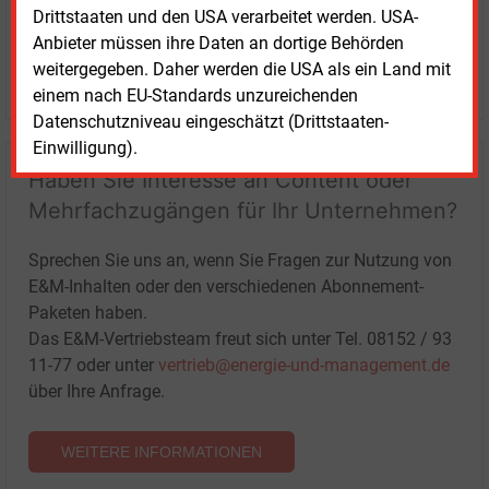
Drittstaaten und den USA verarbeitet werden. USA-
Anbieter müssen ihre Daten an dortige Behörden
weitergegeben. Daher werden die USA als ein Land mit
LOGIN
einem nach EU-Standards unzureichenden
Datenschutzniveau eingeschätzt (Drittstaaten-
Einwilligung).
Haben Sie Interesse an Content oder
Mehrfachzugängen für Ihr Unternehmen?
Sprechen Sie uns an, wenn Sie Fragen zur Nutzung von
E&M-Inhalten oder den verschiedenen Abonnement-
Paketen haben.
Das E&M-Vertriebsteam freut sich unter Tel. 08152 / 93
11-77 oder unter
vertrieb@energie-und-management.de
über Ihre Anfrage.
WEITERE INFORMATIONEN