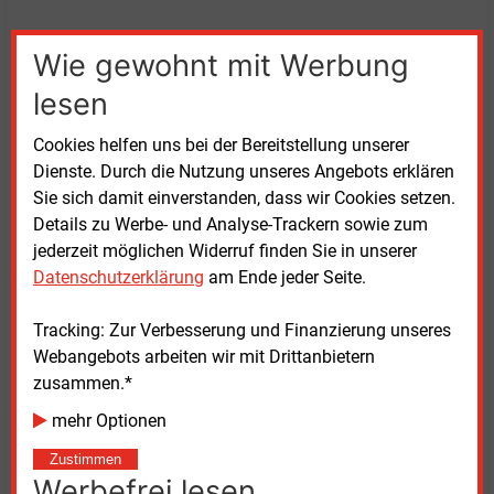
Umsetzung offen
Wie gewohnt mit Werbung
Nach Angaben der Kommissionspräsidentin sind die
lesen
Kosten für die Einfuhr fossiler Energieträger seit
Cookies helfen uns bei der Bereitstellung unserer
Beginn des Konflikts deutlich gestiegen. Vor diesem
Dienste. Durch die Nutzung unseres Angebots erklären
Hintergrund bereitet die EU-Kommission weitere
Sie sich damit einverstanden, dass wir Cookies setzen.
Maßnahmen vor, um Unternehmen und Verbraucher
Details zu Werbe- und Analyse-Trackern sowie zum
zu entlasten. Dazu zählen auch mögliche
jederzeit möglichen Widerruf finden Sie in unserer
Anpassungen der Beihilferegeln, die den
Datenschutzerklärung
am Ende jeder Seite.
Mitgliedstaaten mehr Spielraum für
Unterstützungsmaßnahmen geben sollen.
Tracking: Zur Verbesserung und Finanzierung unseres
Webangebots arbeiten wir mit Drittanbietern
Ob die steuerliche Bevorzugung von Strom
zusammen.*
umgesetzt wird, ist allerdings noch offen.
Änderungen im Steuerrecht müssen von allen EU-
mehr Optionen
Mitgliedstaaten einstimmig beschlossen werden.
Zustimmen
Frühere Versuche, die Energiesteuerrichtlinie zu
Werbefrei lesen
reformieren, waren am Widerstand einzelner Staaten