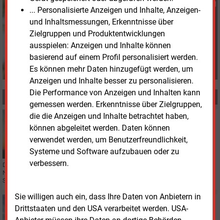
Susanne Harmsen
... Personalisierte Anzeigen und Inhalte, Anzeigen-
+49 (0) 151 28207503
und Inhaltsmessungen, Erkenntnisse über
s.harmsen@energie-
Zielgruppen und Produktentwicklungen
und-management.de
ausspielen: Anzeigen und Inhalte können
basierend auf einem Profil personalisiert werden.
Es können mehr Daten hinzugefügt werden, um
Anzeigen und Inhalte besser zu personalisieren.
Die Performance von Anzeigen und Inhalten kann
MEHR ZUM THEMA
gemessen werden. Erkenntnisse über Zielgruppen,
die die Anzeigen und Inhalte betrachtet haben,
Freitag, 26.06.2026, 14:07
STROMNETZ
können abgeleitet werden. Daten können
EU-Staaten ebnen Weg für schnelleren Netzausbau
verwendet werden, um Benutzerfreundlichkeit,
Systeme und Software aufzubauen oder zu
verbessern.
Die EU-Energieminister haben sich auf ihre Position zum europäischen
Netzpaket verständigt. Es soll Genehmigungen beschleunigen und den
Stromnetzausbau in Europa vorantreiben.
Sie willigen auch ein, dass Ihre Daten von Anbietern in
Montag, 22.06.2026, 15:53
Drittstaaten und den USA verarbeitet werden. USA-
STROMNETZ