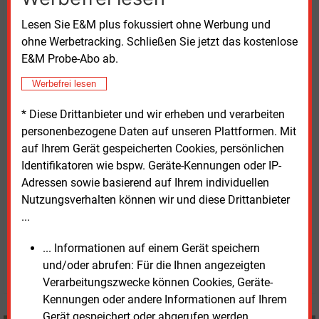
gescheitert.
Lesen Sie E&M plus fokussiert ohne Werbung und
ohne Werbetracking. Schließen Sie jetzt das kostenlose
Der VKU fordert deshalb eine ausgewogene
E&M Probe-Abo ab.
Ausgestaltung der geplanten Maßnahmen.
Entscheidend sei, dass Änderungen bei Steuern und
Werbefrei lesen
Netzentgelten die Energiewende bezahlbar machten,
* Diese Drittanbieter und wir erheben und verarbeiten
ohne zusätzliche Unsicherheiten für Unternehmen
personenbezogene Daten auf unseren Plattformen. Mit
und Investoren zu schaffen. Nach Ansicht des
auf Ihrem Gerät gespeicherten Cookies, persönlichen
Verbandes müssen Entlastungen für Verbraucher mit
Identifikatoren wie bspw. Geräte-Kennungen oder IP-
verlässlichen Rahmenbedingungen für den Ausbau
Adressen sowie basierend auf Ihrem individuellen
der Netzinfrastruktur verbunden werden.
Nutzungsverhalten können wir und diese Drittanbieter
...
Dienstag, 9.06.2026, 13:07 Uhr
Susanne Harmsen
... Informationen auf einem Gerät speichern
und/oder abrufen: Für die Ihnen angezeigten
© 2026 Energie & Management GmbH
Verarbeitungszwecke können Cookies, Geräte-
Kennungen oder andere Informationen auf Ihrem
Gerät gespeichert oder abgerufen werden.