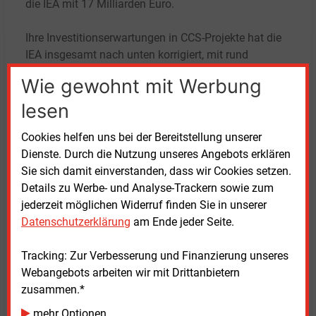
die IEA mit 17 Milliarden Euro.
Ihre Investitionserwartungen in CCS-Projekte hat die
IEA insgesamt nach unten korrigiert, mit rund
4
Milliarden Euro steht die EU aber weltweit an der
Wie gewohnt mit Werbung
Spitze in diesem Bereich, gefolgt von den USA und
dem Nahen Osten.
lesen
Cookies helfen uns bei der Bereitstellung unserer
Die Elektrifizierung des Energieverbrauchs ist zwar
Dienste. Durch die Nutzung unseres Angebots erklären
ein wichtiges Ziel der europäischen Energiepolitik,
Sie sich damit einverstanden, dass wir Cookies setzen.
stagniert aber seit Jahren. In Paris sieht man
Details zu Werbe- und Analyse-Trackern sowie zum
deswegen mit Wohlwollen, dass die Europäer mehr in
jederzeit möglichen Widerruf finden Sie in unserer
den Ausbau der Elektrizitäts-Infrastruktur investieren.
Datenschutzerklärung
am Ende jeder Seite.
Allein für Batteriespeicher würden dieses Jahr
voraussichtlich 11 Milliarden Euro ausgegeben, 30-
Tracking: Zur Verbesserung und Finanzierung unseres
mal mehr als 2020. Für den Ausbau der Leitungen
Webangebots arbeiten wir mit Drittanbietern
seien Investitionen von weiteren 94,5 Milliarden Euro
zusammen.*
geplant, doppelt so viel wie 2020. Dabei spielten
auch die von der Kommission in Aussicht gestellten
mehr Optionen