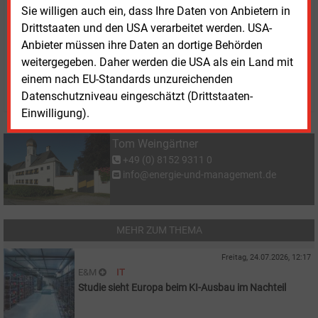
Wärmepumpen, Elektroautos und andere Geräte.
Sie willigen auch ein, dass Ihre Daten von Anbietern in
Drittstaaten und den USA verarbeitet werden. USA-
Anbieter müssen ihre Daten an dortige Behörden
Donnerstag, 28.05.2026, 16:31 Uhr
weitergegeben. Daher werden die USA als ein Land mit
Tom Weing�rtner
einem nach EU-Standards unzureichenden
© 2026 Energie & Management GmbH
Datenschutzniveau eingeschätzt (Drittstaaten-
Einwilligung).
Tom Weingärtner
+49 (0) 8152 9311 0
info@energie-und-management.de
MEHR ZUM THEMA
Freitag, 24.07.2026, 12:17
E&M
IT
Studie sieht Europa beim KI-Ausbau im Nachteil