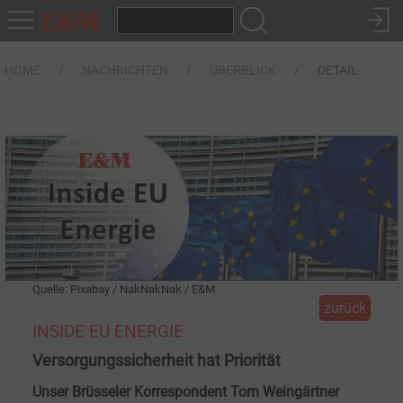
HOME
NACHRICHTEN
ÜBERBLICK
DETAIL
Quelle: Pixabay / NakNakNak / E&M
zurück
INSIDE EU ENERGIE
Versorgungssicherheit hat Priorität
Unser Brüsseler Korrespondent Tom Weingärtner