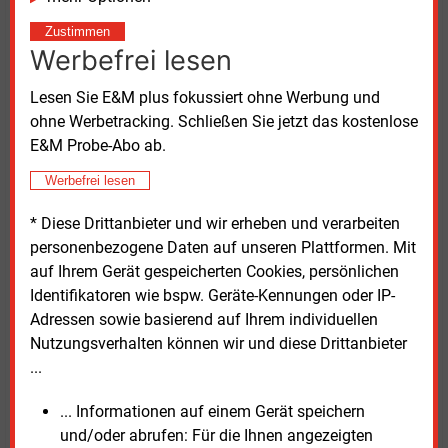
Beihilfen eine Rolle.
Zustimmen
Werbefrei lesen
Schließlich investieren die europäischen Verbraucher
in diesem Jahr voraussichtlich 144 Milliarden Euro
Lesen Sie E&M plus fokussiert ohne Werbung und
für elektrische Geräte oder Fahrzeuge.
ohne Werbetracking. Schließen Sie jetzt das kostenlose
E&M Probe-Abo ab.
Die Europäer investieren damit zwar pro Kopf 2,5-mal
so viel für ihre Energieversorgung wie andere Länder
Werbefrei lesen
aber im Verhältnis zu ihrem Sozialprodukt nur 2
* Diese Drittanbieter und wir erheben und verarbeiten
Prozent, während der globale Durchschnitt bei 3
personenbezogene Daten auf unseren Plattformen. Mit
Prozent liegt.
auf Ihrem Gerät gespeicherten Cookies, persönlichen
Identifikatoren wie bspw. Geräte-Kennungen oder IP-
Auch bei der Aufteilung ihrer Investitionen
Adressen sowie basierend auf Ihrem individuellen
unterscheidet sich die EU deutlich vom Rest der Welt.
Nutzungsverhalten können wir und diese Drittanbieter
Im globalen Durchschnitt wird am meisten in die
...
Versorgung mit fossilen Brennstoffen (29
Prozent)
investiert, gefolgt von elektrischen Endgeräten
... Informationen auf einem Gerät speichern
(23
Prozent), emissionsarmer Stromerzeugung
und/oder abrufen: Für die Ihnen angezeigten
(22
Prozent) und der Netzinfrastruktur einschließlich