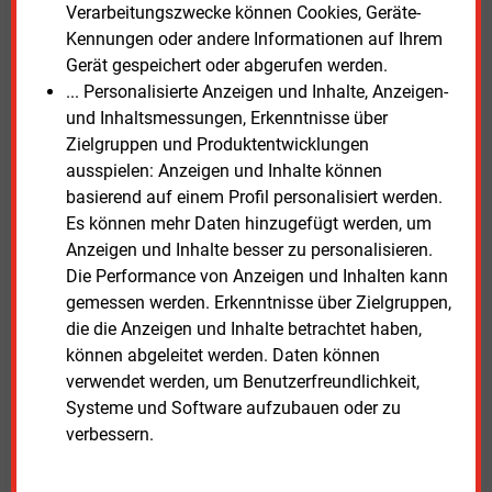
Verarbeitungszwecke können Cookies, Geräte-
Speicher (19
Prozent). Die Europäer investieren
Kennungen oder andere Informationen auf Ihrem
dagegen vor allem in Endgeräte (38
Prozent), in
Gerät gespeichert oder abgerufen werden.
Netze und Speicher (28
Prozent) und eine
... Personalisierte Anzeigen und Inhalte, Anzeigen-
emissionsarme Stromerzeugung (26
Prozent). Auf
und Inhaltsmessungen, Erkenntnisse über
eine sichere Versorgung mit fossilen Brennstoffen
Zielgruppen und Produktentwicklungen
entfallen nur 5
Prozent der Investitionen.
ausspielen: Anzeigen und Inhalte können
basierend auf einem Profil personalisiert werden.
Global liegen die fossilen Brennstoffe dagegen im
Es können mehr Daten hinzugefügt werden, um
Trend, vor allem Erdgas. In diesem Jahr erwartet die
Anzeigen und Inhalte besser zu personalisieren.
IEA Investitionen von 860 Milliarden Euro um Kohle-,
Die Performance von Anzeigen und Inhalten kann
Öl- und Erdgasvorkommen zu erschließen, zu warten
gemessen werden. Erkenntnisse über Zielgruppen,
oder zu modernisieren, drei Prozent mehr als 2025.
die die Anzeigen und Inhalte betrachtet haben,
Eine Ursache dafür sei das rasante Wachstum der
können abgeleitet werden. Daten können
künstlichen Intelligenz. In den Vereinigten Staaten
verwendet werden, um Benutzerfreundlichkeit,
werden für die Versorgung der Rechenzentren vor
Systeme und Software aufzubauen oder zu
allem Gaskraftwerke gebaut. In Europa erwartet die
verbessern.
IEA 2030 eine zusätzliche Stromnachfrage durch
Rechenzentren von 300 TWh, hinzu kämen