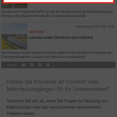
Deutschland
Der Bremer Projektierer WPD hat bei der Nordex Group 40 Windkraftanlagen
für neun verschiedene Windparks in Deutschland bestellt.
Donnerstag, 22.01.2026, 15:02
VERTRIEB
Lanxess ordert Ökostrom vom Verbund
Der österreichische Verbund-Konzern beliefert fünf deutsche Standorte des
Chemieproduzenten Lanxess mit Strom aus Wasserkraft.
Teilen:
Haben Sie Interesse an Content oder
Mehrfachzugängen für Ihr Unternehmen?
Sprechen Sie uns an, wenn Sie Fragen zur Nutzung von
E&M-Inhalten oder den verschiedenen Abonnement-
Paketen haben.