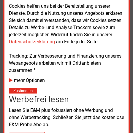
Ausbauziele.
Cookies helfen uns bei der Bereitstellung unserer
Dienste. Durch die Nutzung unseres Angebots erklären
Nordex baut Zusammenarbeit aus
Sie sich damit einverstanden, dass wir Cookies setzen.
Details zu Werbe- und Analyse-Trackern sowie zum
Auch Nordex ordnet die Vereinbarung als langfristige
jederzeit möglichen Widerruf finden Sie in unserer
Partnerschaft ein. Nach Angaben von Jose Luis
Datenschutzerklärung
am Ende jeder Seite.
Blanco, CEO der Nordex Group, stellt der
Rahmenvertrag Turbinenkapazitäten für eine
Tracking: Zur Verbesserung und Finanzierung unseres
umfangreiche Projektpipeline in mehreren
Webangebots arbeiten wir mit Drittanbietern
europäischen Ländern bereit.
zusammen.*
mehr Optionen
Bereits Ende des vergangenen Jahres hatte Verbund
Green Power erstmals Windturbinen bei Nordex für
Zustimmen
ein Projekt in Rumänien bestellt. Dabei handelt es
Werbefrei lesen
sich um neun Anlagen des Typs N175/6.X. Mit
diesem Projekt ist Nordex erstmals in Rumänien für
Lesen Sie E&M plus fokussiert ohne Werbung und
Verbund tätig.
ohne Werbetracking. Schließen Sie jetzt das kostenlose
E&M Probe-Abo ab.
Der nun vereinbarte Rahmenvertrag erweitert diese