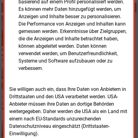
basierend auf einem Profil personalisiert werden.
MEHR ZUM THEMA
Es können mehr Daten hinzugefügt werden, um
Anzeigen und Inhalte besser zu personalisieren.
Montag, 27.07.2026, 10:30
Die Performance von Anzeigen und Inhalten kann
E&M
FINANZIERUNG
gemessen werden. Erkenntnisse über Zielgruppen,
Nordex setzt auf milliardenschwere
die die Anzeigen und Inhalte betrachtet haben,
Finanzierungsreserve
können abgeleitet werden. Daten können
Nordex hat eine ESG-gebundene Garantiefazilität auf 2,475 Milliarden Euro
verwendet werden, um Benutzerfreundlichkeit,
erweitert. Das Unternehmen will damit seine finanzielle Flexibilität und den
Vertrieb stärken.
Systeme und Software aufzubauen oder zu
verbessern.
Mittwoch, 8.07.2026, 09:20
AUFTRAG
UKA ordert 100 Windenenergieanlagen
Sie willigen auch ein, dass Ihre Daten von Anbietern in
Drittstaaten und den USA verarbeitet werden. USA-
Anbieter müssen ihre Daten an dortige Behörden
Der Projektentwickler „Umweltgerechte Kraftanlagen“ erwirbt von Nordex
Windturbinen mit einer Gesamtleistung von 700 MW.
weitergegeben. Daher werden die USA als ein Land mit
einem nach EU-Standards unzureichenden
Donnerstag, 12.03.2026, 09:30
Datenschutzniveau eingeschätzt (Drittstaaten-
WINDKRAFT
Einwilligung).
WPD kauft Dutzende Windturbinen für Projekte in