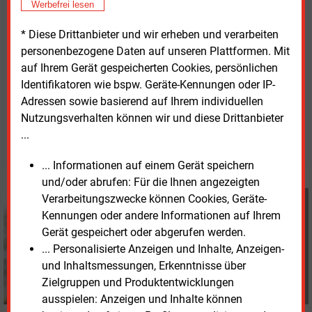
Werbefrei lesen
Zusammenarbeit auf weitere Länder und Projekte. Ob
und wann einzelne Turbinen abgerufen werden,
* Diese Drittanbieter und wir erheben und verarbeiten
hängt laut Unternehmen vom Fortschritt der
personenbezogene Daten auf unseren Plattformen. Mit
jeweiligen Vorhaben ab.
auf Ihrem Gerät gespeicherten Cookies, persönlichen
Identifikatoren wie bspw. Geräte-Kennungen oder IP-
Adressen sowie basierend auf Ihrem individuellen
Dienstag, 20.01.2026, 11:38 Uhr
Nutzungsverhalten können wir und diese Drittanbieter
Davina Spohn
...
© 2026 Energie & Management GmbH
... Informationen auf einem Gerät speichern
und/oder abrufen: Für die Ihnen angezeigten
Davina Spohn
Verarbeitungszwecke können Cookies, Geräte-
+49 (0) 8152 9311 18
Kennungen oder andere Informationen auf Ihrem
d.spohn@energie-und-
Gerät gespeichert oder abgerufen werden.
management.de
... Personalisierte Anzeigen und Inhalte, Anzeigen-
und Inhaltsmessungen, Erkenntnisse über
Zielgruppen und Produktentwicklungen
ausspielen: Anzeigen und Inhalte können