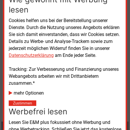
lesen
Die auch E-Autofahrern zugutekommen. Eon Drive-
Geschäftsführer Christoph Ebert sieht erhebliches
Cookies helfen uns bei der Bereitstellung unserer
Potenzial für Schnelllader an Tankstellen, weil es dort
Dienste. Durch die Nutzung unseres Angebots erklären
in der Regel bereits ein „attraktives Serviceangebot“
Sie sich damit einverstanden, dass wir Cookies setzen.
gebe. Während des Aufladens können die Shop-,
Details zu Werbe- und Analyse-Trackern sowie zum
Convenience- und Gastronomieangebote genutzt
jederzeit möglichen Widerruf finden Sie in unserer
werden. Laut einer Eon-Umfrage würden sich
Datenschutzerklärung
am Ende jeder Seite.
70
Prozent der E-Autofahrerinnen und -fahrer
Ladepunkte an Tankstellen wünschen.
Tracking: Zur Verbesserung und Finanzierung unseres
Webangebots arbeiten wir mit Drittanbietern
zusammen.*
Mittwoch, 16.04.2025, 11:10 Uhr
Imke Herzog
mehr Optionen
© 2026 Energie & Management GmbH
Zustimmen
Werbefrei lesen
Lesen Sie E&M plus fokussiert ohne Werbung und
Imke Herzog
ohne Werbetracking. Schließen Sie jetzt das kostenlose