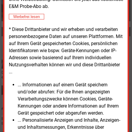
+49 (0) 8152 9311 0
E&M Probe-Abo ab.
info@energie-und-management.de
Werbefrei lesen
* Diese Drittanbieter und wir erheben und verarbeiten
MEHR ZUM THEMA
personenbezogene Daten auf unseren Plattformen. Mit
auf Ihrem Gerät gespeicherten Cookies, persönlichen
Donnerstag, 16.10.2025, 13:19
PERSONALIE
Identifikatoren wie bspw. Geräte-Kennungen oder IP-
Neuer CEO bei Eon Drive Infrastructure
Adressen sowie basierend auf Ihrem individuellen
Nutzungsverhalten können wir und diese Drittanbieter
...
Die Eon-Sparte für öffentliche E-Auto-Ladeinfrastruktur mit Sitz in Essen hat
einen neuen Chef bekommen.
... Informationen auf einem Gerät speichern
Mittwoch, 11.06.2025, 13:00
und/oder abrufen: Für die Ihnen angezeigten
ANALYSE
Verarbeitungszwecke können Cookies, Geräte-
Firmen sparen sechsstellige Summen mit Solarstrom
Kennungen oder andere Informationen auf Ihrem
Gerät gespeichert oder abgerufen werden.
Eon hat herausgefunden, dass Unternehmen durch eigene Solaranlagen und
... Personalisierte Anzeigen und Inhalte, Anzeigen-
E-Fahrzeuge jährlich über 100.000 Euro Betriebskosten einsparen können.
und Inhaltsmessungen, Erkenntnisse über