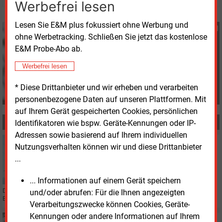
Werbefrei lesen
Lesen Sie E&M plus fokussiert ohne Werbung und
Katia Meyer-Tien
ohne Werbetracking. Schließen Sie jetzt das kostenlose
+49 (0) 8152 9311 21
E&M Probe-Abo ab.
K.Meyer-Tien@energie-
und-management.de
Werbefrei lesen
* Diese Drittanbieter und wir erheben und verarbeiten
personenbezogene Daten auf unseren Plattformen. Mit
auf Ihrem Gerät gespeicherten Cookies, persönlichen
MEHR ZUM THEMA
Identifikatoren wie bspw. Geräte-Kennungen oder IP-
Adressen sowie basierend auf Ihrem individuellen
Donnerstag, 27.06.2024, 16:23
Nutzungsverhalten können wir und diese Drittanbieter
STROMNETZ
...
Bundesnetzagentur regelt Beschaffung von
Blindleistung
... Informationen auf einem Gerät speichern
Die Bundesnetzagentur hat eine Festlegung zur marktgestützten
und/oder abrufen: Für die Ihnen angezeigten
Beschaffung von Blindleistung getroffen.
Verarbeitungszwecke können Cookies, Geräte-
Kennungen oder andere Informationen auf Ihrem
Donnerstag, 16.05.2024, 11:23