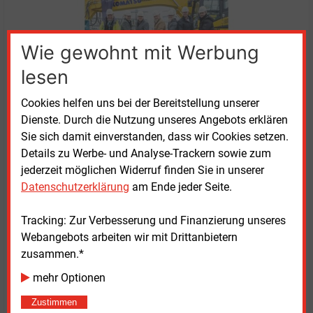
Wie gewohnt mit Werbung
lesen
Spatenstich in Wendlingen: V.l.n.r.: Markus Reeb (Projektleiter
Cookies helfen uns bei der Bereitstellung unserer
TransnetBW), Steffen Weigel (Bürgermeister Stadt Wendlingen), Dr.
Dienste. Durch die Nutzung unseres Angebots erklären
Werner Götz (Vorsitzender der Geschäftsführung TransnetBW), Jörg
Steinhäuser (Senior Vice President Grid Technologies Siemens),
Sie sich damit einverstanden, dass wir Cookies setzen.
Stephan Bauerfeld (Project Manager Substations Siemens), Frank
Details zu Werbe- und Analyse-Trackern sowie zum
Kampen (Mitglied der Geschäftsführung Knoll) und Rafael Drees
jederzeit möglichen Widerruf finden Sie in unserer
(Bauleiter Knoll)
Quelle: Transnet BW
Datenschutzerklärung
am Ende jeder Seite.
Tracking: Zur Verbesserung und Finanzierung unseres
Webangebots arbeiten wir mit Drittanbietern
zusammen.*
Montag, 22.04.2024, 15:52 Uhr
Katia Meyer-Tien
mehr Optionen
© 2026 Energie & Management GmbH
Zustimmen