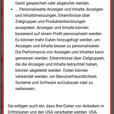
Gerät gespeichert oder abgerufen werden.
WIRTSCHAFT
... Personalisierte Anzeigen und Inhalte, Anzeigen-
Trafo-Nachfrage führt zu massiven Investitionen in
Regensburg
und Inhaltsmessungen, Erkenntnisse über
Zielgruppen und Produktentwicklungen
Der Transformatoren-Spezialist Maschinenfabrik Reinhausen investiert viele
ausspielen: Anzeigen und Inhalte können
Millionen in die Ausweitung der Produktionskapazitäten. Vor allem das
Stammwerk in Regensburg ist betroffen.
basierend auf einem Profil personalisiert werden.
Es können mehr Daten hinzugefügt werden, um
Dienstag, 14.05.2024, 14:37
Anzeigen und Inhalte besser zu personalisieren.
GASKRAFTWERKE
Die Performance von Anzeigen und Inhalten kann
Neubau-Vorschuss soll Kraftwerksbau
gemessen werden. Erkenntnisse über Zielgruppen,
beschleunigen
die die Anzeigen und Inhalte betrachtet haben,
Risikoarme Investitionen in systemdienliche Kraftwerke und mehr als eine
können abgeleitet werden. Daten können
Milliarde Euro Einsparung von Bundesmitteln: Transnet BW schlägt einen
verwendet werden, um Benutzerfreundlichkeit,
„Neubau-Vorschuss“ vor.
Systeme und Software aufzubauen oder zu
Dienstag, 14.05.2024, 13:21
verbessern.
STROMNETZ
Amprion sammelt Geld für den Netzausbau ein
Sie willigen auch ein, dass Ihre Daten von Anbietern in
Drittstaaten und den USA verarbeitet werden. USA-
Der Übertragungsnetzbetreiber Amprion hat erneut erfolgreich eine grüne