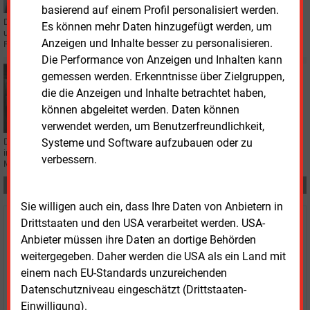
basierend auf einem Profil personalisiert werden.
Die Brand-IQ-Studie hat die Markenführung der Energiewirtschaft
Es können mehr Daten hinzugefügt werden, um
untersucht. Sie bewertet Strategie, Design, Kommunikation und digitale
Anzeigen und Inhalte besser zu personalisieren.
Präsenz führender Energiemarken.
Die Performance von Anzeigen und Inhalten kann
Dienstag, 11.11.2025, 16:16
gemessen werden. Erkenntnisse über Zielgruppen,
SMART METER
die die Anzeigen und Inhalte betrachtet haben,
100 Millionen für den Smart-Meter-Rollout
können abgeleitet werden. Daten können
verwendet werden, um Benutzerfreundlichkeit,
Der Infrastrukturinvestor Calisen will rund 100 Millionen Euro in den Rollout
Systeme und Software aufzubauen oder zu
intelligenter Messsysteme investieren und mit einem ehemaligen EnBW-
verbessern.
Manager im hiesigen Markt Fuß fassen.
Teilen:
Sie willigen auch ein, dass Ihre Daten von Anbietern in
Drittstaaten und den USA verarbeitet werden. USA-
Haben Sie Interesse an Content oder
Anbieter müssen ihre Daten an dortige Behörden
Mehrfachzugängen für Ihr Unternehmen?
weitergegeben. Daher werden die USA als ein Land mit
einem nach EU-Standards unzureichenden
Sprechen Sie uns an, wenn Sie Fragen zur Nutzung von
Datenschutzniveau eingeschätzt (Drittstaaten-
E&M-Inhalten oder den verschiedenen Abonnement-
Einwilligung).