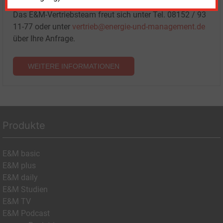
Paketen haben.
Das E&M-Vertriebsteam freut sich unter Tel. 08152 / 93
11-77 oder unter
vertrieb@energie-und-management.de
über Ihre Anfrage.
WEITERE INFORMATIONEN
Produkte
E&M basic
E&M plus
E&M daily
E&M Studien
E&M TV
E&M Podcast