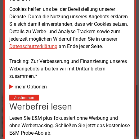
Zudem verantwortete er die Entwicklung von
Cookies helfen uns bei der Bereitstellung unserer
Funktionen wie Smart Charging und Solar Charging.
Dienste. Durch die Nutzung unseres Angebots erklären
Sie sich damit einverstanden, dass wir Cookies setzen.
Details zu Werbe- und Analyse-Trackern sowie zum
jederzeit möglichen Widerruf finden Sie in unserer
Datenschutzerklärung
am Ende jeder Seite.
Donnerstag, 7.05.2026, 11:16 Uhr
Davina Spohn
Tracking: Zur Verbesserung und Finanzierung unseres
© 2026 Energie & Management GmbH
Webangebots arbeiten wir mit Drittanbietern
zusammen.*
mehr Optionen
Davina Spohn
+49 (0) 8152 9311 18
Zustimmen
d.spohn@energie-und-
Werbefrei lesen
management.de
Lesen Sie E&M plus fokussiert ohne Werbung und
ohne Werbetracking. Schließen Sie jetzt das kostenlose
E&M Probe-Abo ab.