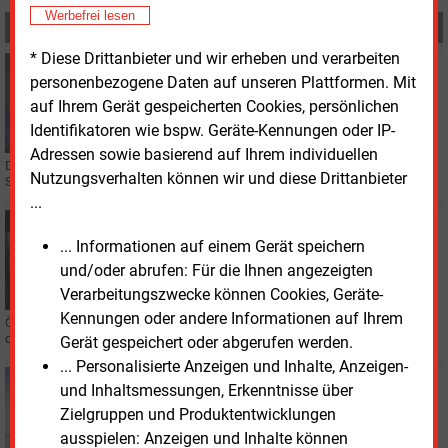
Werbefrei lesen
MEHR ZUM THEMA
* Diese Drittanbieter und wir erheben und verarbeiten
Freitag, 8.05.2026, 14:58
personenbezogene Daten auf unseren Plattformen. Mit
PERSONALIE
auf Ihrem Gerät gespeicherten Cookies, persönlichen
Solar-Verband mit neuer Spitze
Identifikatoren wie bspw. Geräte-Kennungen oder IP-
Adressen sowie basierend auf Ihrem individuellen
Die Statkraft-Managerin Barbara Flesche führt künftig den Branchenverband
Nutzungsverhalten können wir und diese Drittanbieter
Solarpower Europe.
...
Mittwoch, 21.01.2026, 16:52
SMART METER
... Informationen auf einem Gerät speichern
Bundesweite Rollout-Quote bei durchschnittlich 20
und/oder abrufen: Für die Ihnen angezeigten
Prozent
Verarbeitungszwecke können Cookies, Geräte-
Kennungen oder andere Informationen auf Ihrem
Öffentliche Daten der Bundesnetzagentur und ein Smart-Meter-Atlas zeigen
den Stand des Rollouts intelligenter Messsysteme zum 30. September 2025.
Gerät gespeichert oder abgerufen werden.
... Personalisierte Anzeigen und Inhalte, Anzeigen-
Dienstag, 2.12.2025, 13:36
und Inhaltsmessungen, Erkenntnisse über
VERTRIEB
Zielgruppen und Produktentwicklungen
Energiemarken im Branchenvergleich
ausspielen: Anzeigen und Inhalte können