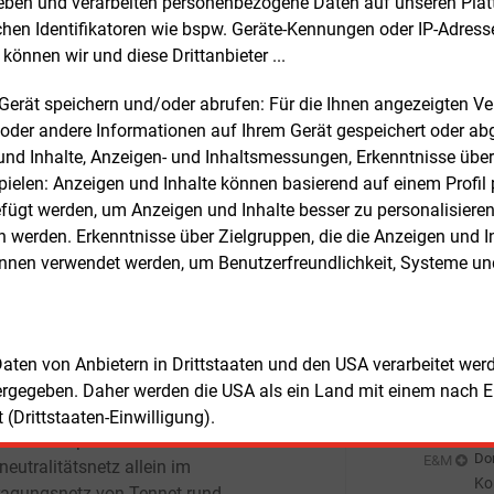
rheben und verarbeiten personenbezogene Daten auf unseren Plat
rlanden.
Don
chen Identifikatoren wie bspw. Geräte-Kennungen oder IP-Adres
E&M
Bu
können wir und diese Drittanbieter ...
olt, Mitglied des Vorstands von Siemens
zu
Don
E&M
y: „Im globalen Wettlauf gegen den
m Gerät speichern und/oder abrufen: Für die Ihnen angezeigten 
Wä
wandel müssen unsere Bemühungen,
oder andere Informationen auf Ihrem Gerät gespeichert oder ab
Ha
etze auszubauen, von entschlossenen
Don
E&M
n und Inhalte, Anzeigen- und Inhaltsmessungen, Erkenntnisse übe
Wi
engungen begleitet werden, diese Netze
elen: Anzeigen und Inhalte können basierend auf einem Profil p
Ei
karbonisieren. Die heutige
ügt werden, um Anzeigen und Inhalte besser zu personalisiere
Don
E&M
eichnung ist ein weiterer wichtiger
werden. Erkenntnisse über Zielgruppen, die die Anzeigen und I
E-
tt im Kampf gegen den Klimawandel.“
önnen verwendet werden, um Benutzerfreundlichkeit, Systeme u
Don
Pr
tromnetzbetreiber benötigen für den
u ihrer Netze neben den
Don
E&M
In
formatoren noch viele andere
 Daten von Anbietern in Drittstaaten und den USA verarbeitet we
En
ische Komponenten wie zum Beispiel
ergegeben. Daher werden die USA als ein Land mit einem nach 
Don
E&M
masten, Leiterseile aus Aluminium oder
(Drittstaaten-Einwilligung).
Wa
bel mit Kupferkern. Bis 2045 sind für ein
sc
Don
E&M
eutralitätsnetz allein im
Ko
ragungsnetz von Tennet rund