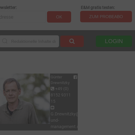
wsletter:
E&M gratis testen:
ZUM PROBEABO
OK
LOGIN
Günter
Drewnitzky
+49 (0)
8152 9311
15
G.Drewnitzky@energie-
und-
management.de