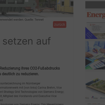
verwendet werden. Quelle: Tennet
zurück
 setzen auf
 Reduzierung ihres CO2-Fußabdrucks
 deutlich zu reduzieren.
gsunterzeichnung im Nürnberger
ormatorenwerk mit (von links) Carina Brehm, Vice
ent Strategy Grid Technologies von Siemens Energy;
t, Mitglied des Vorstands und Executive Vice
ent
echnologies von Siemens Energy; Tim Meyerjürgens,