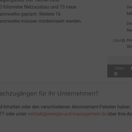
ge
0
Kilometer Netzausbau und 73 neue
Don
Mi
nnwerke geplant. Weitere 16
st
nnwerke müssen modernisiert werden.
Don
Na
Don
E&M
St
Teilen:
fachzugängen für Ihr Unternehmen?
M-Inhalten oder den verschiedenen Abonnement-Paketen haben.
-77 oder unter
vertrieb@energie-und-management.de
über Ihre An