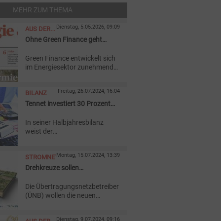
MEHR ZUM THEMA
Dienstag, 5.05.2026, 09:09
AUS DER
Ohne Green Finance geht
AKTUELLEN
immer weniger
AUSGABE
Green Finance entwickelt sich
im Energiesektor zunehmend
zur Voraussetzung für den
Umbau von Strom-, Wärme-
Freitag, 26.07.2024, 16:04
BILANZ
und Netzinfrastrukturen.
Tennet investiert 30 Prozent
mehr bei sinkendem Umsatz
In seiner Halbjahresbilanz
weist der
Übertragungsnetzbetreiber
Tennet um 1,1 Milliarden Euro
Montag, 15.07.2024, 13:39
STROMNETZ
erhöhte Investitionen aus.
Zugleich sank der Umsatz um
Drehkreuze sollen
rund 15 Prozent.
Gleichstromnetz flexibler
Die Übertragungsnetzbetreiber
machen
(ÜNB) wollen die neuen
Höchstspannungs-
Gleichstromtrassen
Dienstag, 9.07.2024, 09:16