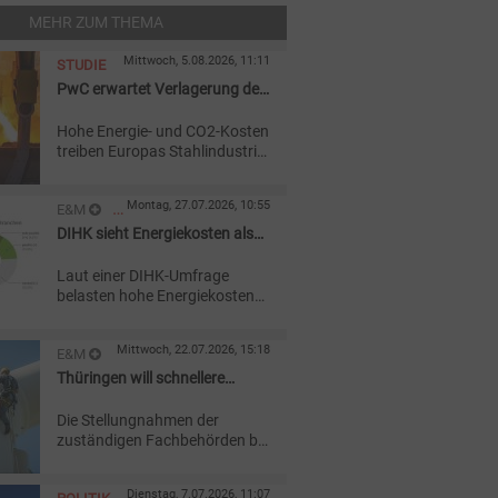
MEHR ZUM THEMA
Mittwoch, 5.08.2026, 11:11
STUDIE
PwC erwartet Verlagerung der
Stahlproduktion
Hohe Energie- und CO2-Kosten
treiben Europas Stahlindustrie
in den Strukturwandel. Die
Primärproduktion dürfte bis
Montag, 27.07.2026, 10:55
E&M
2040 zunehmend an
günstigere Standorte
DIHK sieht Energiekosten als
STUDIEN
außerhalb Europas wandern.
Investitionsbremse
Laut einer DIHK-Umfrage
belasten hohe Energiekosten
Unternehmen in Deutschland
zunehmend. Investitionen
Mittwoch, 22.07.2026, 15:18
E&M
würden verschoben und
Produktionskapazitäten ins
Thüringen will schnellere
WINDKRAFT
Ausland verlagert.
Genehmigungen für
ONSHORE
Die Stellungnahmen der
Energieanlagen
zuständigen Fachbehörden bei
Genehmigungen sollen in
Thüringen künftig
Dienstag, 7.07.2026, 11:07