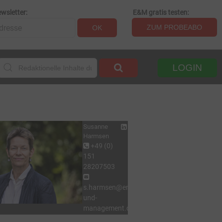
wsletter:
E&M gratis testen:
ZUM PROBEABO
OK
LOGIN
Susanne
Harmsen
+49 (0)
151
28207503
s.harmsen@energie-
und-
management.de