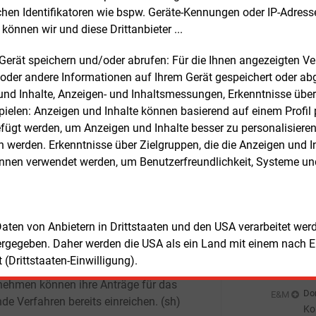
chen Identifikatoren wie bspw. Geräte-Kennungen oder IP-Adres
undesregierung kündigte zudem an, die
Don
E&M
können wir und diese Drittanbieter ...
preiskompensation für die
Bu
hnungsjahre ab 2026
zu
Don
E&M
m Gerät speichern und/oder abrufen: Für die Ihnen angezeigten 
rzuentwickeln. Diese geplanten
Wä
oder andere Informationen auf Ihrem Gerät gespeichert oder ab
ungen sollen erneut der Europäischen
Ha
n und Inhalte, Anzeigen- und Inhaltsmessungen, Erkenntnisse übe
Don
ssion zur beihilferechtlichen
E&M
elen: Anzeigen und Inhalte können basierend auf einem Profil p
Wi
migung vorgelegt werden. Ziel ist es
Ei
ügt werden, um Anzeigen und Inhalte besser zu personalisiere
Angaben der Bundesregierung, die nun
Don
E&M
werden. Erkenntnisse über Zielgruppen, die die Anzeigen und I
lossenen Verbesserungen dauerhaft zu
E-
önnen verwendet werden, um Benutzerfreundlichkeit, Systeme u
kern, bürokratische Anforderungen zu
Don
ngern und die Entlastungswirkung für die
Pr
nehmen zu erhöhen.
Don
E&M
 Daten von Anbietern in Drittstaaten und den USA verarbeitet we
In
ie Abwicklung des Förderverfahrens ist
ergegeben. Daher werden die USA als ein Land mit einem nach 
En
eutsche Emissionshandelsstelle (DEHSt)
Don
E&M
(Drittstaaten-Einwilligung).
weltbundesamt zuständig.
Wa
nehmen können ihre Anträge für das
sc
Don
E&M
nde Verfahren bereits einreichen.
(sh)
Ko