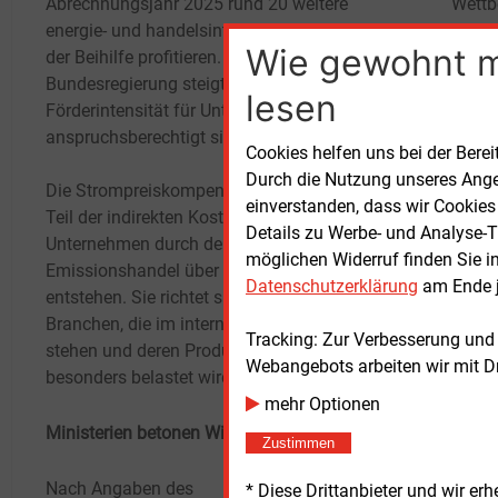
Abrechnungsjahr 2025 rund 20 weitere
Wettb
energie- und handelsintensive Branchen von
Trans
Wie gewohnt 
der Beihilfe profitieren. Nach Angaben der
Strom
Bundesregierung steigt zudem die
Planu
lesen
Förderintensität für Unternehmen, die bereits
zur Kl
anspruchsberechtigt sind.
Cookies helfen uns bei der Berei
Verlä
Durch die Nutzung unseres Ange
Die Strompreiskompensation gleicht einen
vorge
einverstanden, dass wir Cookies
Teil der indirekten Kosten aus, die
Details zu Werbe- und Analyse-T
Unternehmen durch den europäischen
Mit d
möglichen Widerruf finden Sie i
Emissionshandel über den Strompreis
Bunde
Datenschutzerklärung
am Ende j
entstehen. Sie richtet sich an energieintensive
erweit
Branchen, die im internationalen Wettbewerb
der E
Tracking: Zur Verbesserung und
stehen und deren Produktion dadurch
sich 
Webangebots arbeiten wir mit D
besonders belastet wird.
Auswe
mehr Optionen
novell
Ministerien betonen Wirtschaftsunterstützung
Bunde
Zustimmen
anschl
Nach Angaben des
* Diese Drittanbieter und wir e