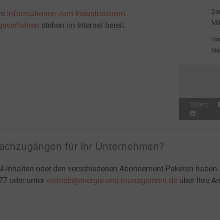
ge
Don
re
Informationen zum Industriestrom-
Mi
gsverfahren
stehen im Internet bereit.
st
Don
Na
Teilen:
fachzugängen für Ihr Unternehmen?
M-Inhalten oder den verschiedenen Abonnement-Paketen haben.
-77 oder unter
vertrieb@energie-und-management.de
über Ihre An