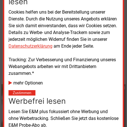
lesen
Mitarbeitenden überschritten und ist damit in den
Cookies helfen uns bei der Bereitstellung unserer
Kreis der großen städtischen Unternehmen
Dienste. Durch die Nutzung unseres Angebots erklären
aufgestiegen. In diesem Zusammenhang wurde auf
Sie sich damit einverstanden, dass wir Cookies setzen.
Basis des Mitbestimmungsgesetzes die Position der
Details zu Werbe- und Analyse-Trackern sowie zum
Arbeitsdirektorin im Unternehmen neu eingerichtet.
jederzeit möglichen Widerruf finden Sie in unserer
Datenschutzerklärung
am Ende jeder Seite.
Montag, 1.06.2026, 14:28 Uhr
Susanne Harmsen
Tracking: Zur Verbesserung und Finanzierung unseres
© 2026 Energie & Management GmbH
Webangebots arbeiten wir mit Drittanbietern
zusammen.*
mehr Optionen
Susanne Harmsen
Zustimmen
+49 (0) 151 28207503
Werbefrei lesen
s.harmsen@energie-
und-management.de
Lesen Sie E&M plus fokussiert ohne Werbung und
ohne Werbetracking. Schließen Sie jetzt das kostenlose
E&M Probe-Abo ab.