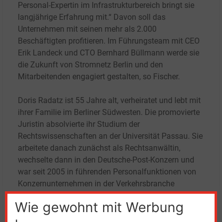
Personal-Expertin im Infrastrukturbereich bringt sie
langjährige Erfahrung mit.“ Davon soll das
Unternehmen mit seinen mehr als 2.000
Beschäftigten profitieren. Im Führungsteam mit CEO
Erik Landeck und CTO Bernhard Büllmann werde sie
die Zukunft von Stromnetz Berlin und den
Mitarbeitenden engagiert gestalten, so Fischer.
Doris Radatz ist 55 Jahre alt, verheiratet und lebt mit
ihrer Familie im Berliner Südwesten. Die promovierte
Juristin absolvierte ihr Studium der
Rechtswissenschaften an der Universität Passau. Sie
arbeitete danach zunächst als Rechtsanwältin,
wechselte dann in den Deutsche-Post-Konzern und
war seit 2005 in führenden Personalfunktionen von
Konzernunternehmen in der Verkehrsbranche
(Transdev/Deutsche Bahn) tätig.
Wie gewohnt mit Werbung
Stromnetz Berlin hat 2025 die Zahl von 2.000