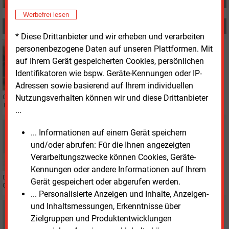
Werbefrei lesen
MEHR ZUM THEMA
* Diese Drittanbieter und wir erheben und verarbeiten
Montag, 1.06.2026, 11:15
personenbezogene Daten auf unseren Plattformen. Mit
PERSONALIE
auf Ihrem Gerät gespeicherten Cookies, persönlichen
Energieunion bekommt neuen Geschäftsführer
Identifikatoren wie bspw. Geräte-Kennungen oder IP-
Adressen sowie basierend auf Ihrem individuellen
Nutzungsverhalten können wir und diese Drittanbieter
Oliver Kruschke übernimmt zum 1. Juli die Geschäftsführung der VNG-
Tochter Energieunion GmbH. Er wird Nachfolger von Steffen Rothe.
...
Freitag, 22.05.2026, 14:25
... Informationen auf einem Gerät speichern
PERSONALIE
und/oder abrufen: Für die Ihnen angezeigten
Stadtwerke Brühl: Sebastian Mies zieht um ins
Verarbeitungszwecke können Cookies, Geräte-
Chefbüro
Kennungen oder andere Informationen auf Ihrem
Der bisherige IT-Chef Sebastian Mies übernimmt ab 1. Oktober 2026 die
Gerät gespeichert oder abgerufen werden.
Geschäftsführung der Stadtwerke Brühl (Nordrhein-Westfalen).
... Personalisierte Anzeigen und Inhalte, Anzeigen-
und Inhaltsmessungen, Erkenntnisse über
Mittwoch, 20.05.2026, 15:02
PERSONALIE
Zielgruppen und Produktentwicklungen
Führungswechsel beim ZVEI