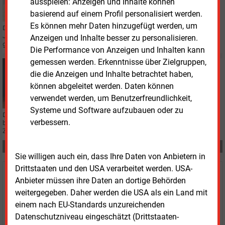
ausspielen: Anzeigen und Inhalte können
basierend auf einem Profil personalisiert werden.
Es können mehr Daten hinzugefügt werden, um
Der ZVEI bekommt eine neue Spitze: Daniel Hager ist vom Vorstand für drei
Jahre zum Präsidenten des Verbandes der Elektro- und Digitalindustrie
Anzeigen und Inhalte besser zu personalisieren.
gewählt worden.
Die Performance von Anzeigen und Inhalten kann
gemessen werden. Erkenntnisse über Zielgruppen,
Mittwoch, 20.05.2026, 12:16
die die Anzeigen und Inhalte betrachtet haben,
PERSONALIE
können abgeleitet werden. Daten können
EGC beruft Reiner Schuster zum Finanzvorstand
verwendet werden, um Benutzerfreundlichkeit,
Systeme und Software aufzubauen oder zu
Die EGC Energie- und Gebäudetechnik-Control hat Reiner Schuster zum CFO
verbessern.
berufen. Der Finanzexperte soll den weiteren Wachstumskurs begleiten.
Zuvor hatte EGC die Baywa EDL übernommen.
Teilen:
Sie willigen auch ein, dass Ihre Daten von Anbietern in
Drittstaaten und den USA verarbeitet werden. USA-
Haben Sie Interesse an Content oder
Anbieter müssen ihre Daten an dortige Behörden
Mehrfachzugängen für Ihr Unternehmen?
weitergegeben. Daher werden die USA als ein Land mit
einem nach EU-Standards unzureichenden
Sprechen Sie uns an, wenn Sie Fragen zur Nutzung von
Datenschutzniveau eingeschätzt (Drittstaaten-