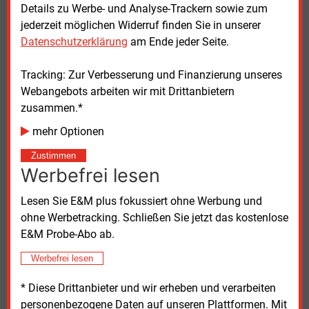
Konverterstation für das Offshore-
Details zu Werbe- und Analyse-Trackern sowie zum
Netzanbindungssystem „BalWin2“ entstehen (wir
jederzeit möglichen Widerruf finden Sie in unserer
berichteten). Die bestehende Stromleitung des
Datenschutzerklärung
am Ende jeder Seite.
ehemaligen Kraftwerks wird für die Anbindung des
Konverters an die Umspannanlage Westerkappeln
Tracking: Zur Verbesserung und Finanzierung unseres
genutzt.
Webangebots arbeiten wir mit Drittanbietern
zusammen.*
„Kohle geht, Wind kommt – das hat symbolischen
mehr Optionen
Charakter für Nordrhein-Westfalen“, kommentierte
Peter Barth, Geschäftsführer der Amprion Offshore
Zustimmen
GmbH: „Wir werden das Projekt zwei Jahre früher als
Werbefrei lesen
geplant in Betrieb nehmen. Die erfolgreiche
Lesen Sie E&M plus fokussiert ohne Werbung und
Sprengung ist ein bedeutender Schritt auf diesem
ohne Werbetracking. Schließen Sie jetzt das kostenlose
Weg“, kommentierte Peter Barth, Geschäftsführer der
E&M Probe-Abo ab.
Amprion Offshore GmbH.
Werbefrei lesen
Montag, 7.04.2025, 18:00 Uhr
* Diese Drittanbieter und wir erheben und verarbeiten
Katia Meyer-Tien
personenbezogene Daten auf unseren Plattformen. Mit