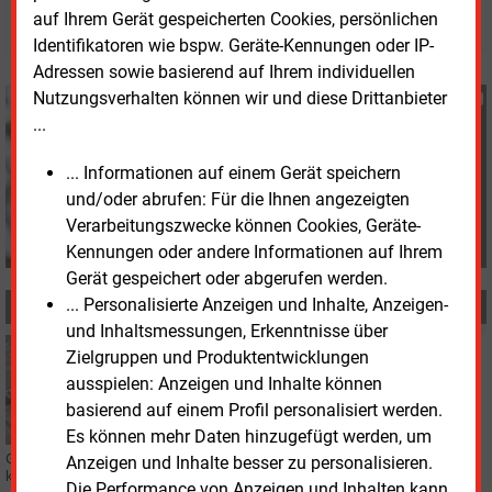
© 2026 Energie & Management GmbH
auf Ihrem Gerät gespeicherten Cookies, persönlichen
Identifikatoren wie bspw. Geräte-Kennungen oder IP-
Adressen sowie basierend auf Ihrem individuellen
Nutzungsverhalten können wir und diese Drittanbieter
Katia Meyer-Tien
...
+49 (0) 8152 9311 21
K.Meyer-Tien@energie-
... Informationen auf einem Gerät speichern
und-management.de
und/oder abrufen: Für die Ihnen angezeigten
Verarbeitungszwecke können Cookies, Geräte-
Kennungen oder andere Informationen auf Ihrem
Gerät gespeichert oder abgerufen werden.
... Personalisierte Anzeigen und Inhalte, Anzeigen-
MEHR ZUM THEMA
und Inhaltsmessungen, Erkenntnisse über
Montag, 23.02.2026, 12:51
Zielgruppen und Produktentwicklungen
KOHLEKRAFTWERK
ausspielen: Anzeigen und Inhalte können
Spektakuläre Sprengung in Ibbenbüren
basierend auf einem Profil personalisiert werden.
Es können mehr Daten hinzugefügt werden, um
Gebäudebestandteile eines ehemaligen Steinkohlekraftwerks wurden
Anzeigen und Inhalte besser zu personalisieren.
kontrolliert zum Einsturz gebracht
Die Performance von Anzeigen und Inhalten kann