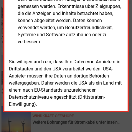
gemessen werden. Erkenntnisse über Zielgruppen,
Dienstag, 9.12.2025, 14:34
die die Anzeigen und Inhalte betrachtet haben,
STROMNETZE
können abgeleitet werden. Daten können
Vorletztes Verfahren für landseitige Offshorewind-
Leitungen
verwendet werden, um Benutzerfreundlichkeit,
Systeme und Software aufzubauen oder zu
Amprion hat den Bauantrag für den vorletzten Landabschnitt der HGÜ Balwin
verbessern.
1 und 2 abgegeben. Balwin 2 soll Windstrom von einer Seefläche ableiten,
deren Vergabe geplatzt ist.
Mittwoch, 25.06.2025, 16:16
Sie willigen auch ein, dass Ihre Daten von Anbietern in
KOHLE
Drittstaaten und den USA verarbeitet werden. USA-
Steinkohle bleibt weltweit ein gefragtes Gut
Anbieter müssen ihre Daten an dortige Behörden
weitergegeben. Daher werden die USA als ein Land mit
Während in Deutschland der Verbrauch von Steinkohle immer weiter
einem nach EU-Standards unzureichenden
zurückgeht, erreichte die weltweite Förderung im vergangenen Jahr einen
Datenschutzniveau eingeschätzt (Drittstaaten-
erneuten Höchststand.
Einwilligung).
Dienstag, 20.05.2025, 16:07
WINDKRAFT OFFSHORE
Weitere Bohrungen für Stromkabel unter Inseln
stehen an