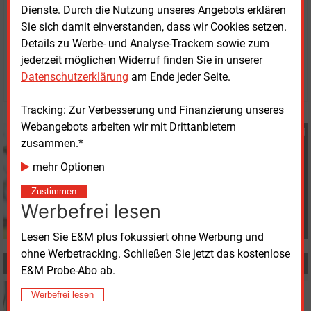
Dienste. Durch die Nutzung unseres Angebots erklären
Sie sich damit einverstanden, dass wir Cookies setzen.
Montag, 6.07.2026, 11:30 Uhr
Details zu Werbe- und Analyse-Trackern sowie zum
Heidi Roider
jederzeit möglichen Widerruf finden Sie in unserer
Datenschutzerklärung
am Ende jeder Seite.
© 2026 Energie & Management GmbH
Tracking: Zur Verbesserung und Finanzierung unseres
Webangebots arbeiten wir mit Drittanbietern
Heidi Roider
zusammen.*
+49 (0) 8152 9311 28
h.roider@energie-und-
mehr Optionen
management.de
Zustimmen
Werbefrei lesen
Lesen Sie E&M plus fokussiert ohne Werbung und
ohne Werbetracking. Schließen Sie jetzt das kostenlose
MEHR ZUM THEMA
E&M Probe-Abo ab.
Mittwoch, 8.07.2026, 17:30
Werbefrei lesen
PERSONALIE