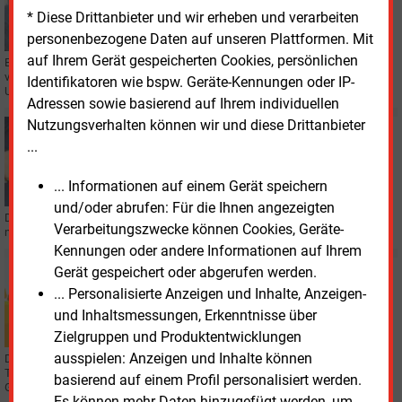
Überlandwerk Eppler hat einen neuen
* Diese Drittanbieter und wir erheben und verarbeiten
Geschäftsführer
personenbezogene Daten auf unseren Plattformen. Mit
auf Ihrem Gerät gespeicherten Cookies, persönlichen
Ein kommunaler Stromversorger aus der Mitte Baden-Württembergs
verzeichnet nach knapp drei Jahrzehnten eine Veränderung an der
Identifikatoren wie bspw. Geräte-Kennungen oder IP-
Unternehmensspitze.
Adressen sowie basierend auf Ihrem individuellen
Nutzungsverhalten können wir und diese Drittanbieter
Montag, 17.11.2025, 16:10
...
PERSONALIE
Stawag Aachen: Erstmals eine Frau mit an der Spitze
... Informationen auf einem Gerät speichern
und/oder abrufen: Für die Ihnen angezeigten
Der Aufsichtsrat der Stawag hat Alexandra Genten zum 1. Januar 2026 zum
Verarbeitungszwecke können Cookies, Geräte-
neuen Vorstandsmitglied bestellt.
Kennungen oder andere Informationen auf Ihrem
Mittwoch, 1.10.2025, 12:42
Gerät gespeichert oder abgerufen werden.
GEOTHERMIE
... Personalisierte Anzeigen und Inhalte, Anzeigen-
Stawag sucht nach weiteren Erdwärmequellen
und Inhaltsmessungen, Erkenntnisse über
Zielgruppen und Produktentwicklungen
ausspielen: Anzeigen und Inhalte können
Die Stawag bereitet seismische Geothermie-Messungen vor, um
Tiefengeothermie für die Wärmeversorgung in Aachen zu erschließen.
basierend auf einem Profil personalisiert werden.
Gesucht werden soll nordöstlich von Aachen.
Es können mehr Daten hinzugefügt werden, um