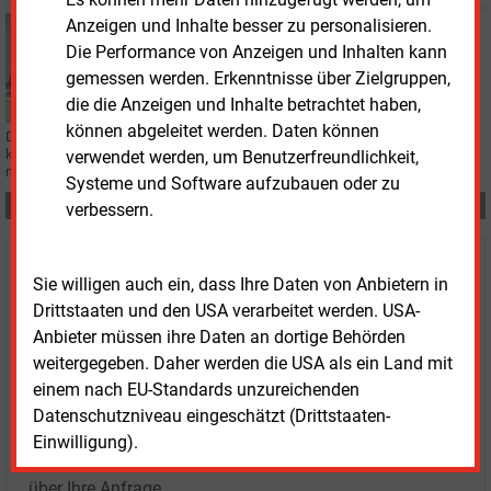
Anzeigen und Inhalte besser zu personalisieren.
Donnerstag, 13.03.2025, 16:06
Die Performance von Anzeigen und Inhalten kann
WÄRMENETZ
​Stawag steigt von Braunkohle auf Abfall um
gemessen werden. Erkenntnisse über Zielgruppen,
die die Anzeigen und Inhalte betrachtet haben,
können abgeleitet werden. Daten können
Die Aachener Stawag nutzt ab 2029 keine Braunkohle mehr. Stattdessen
kommt die Wärme aus einer Müllverbrennungsanlage. Die Verträge wurden
verwendet werden, um Benutzerfreundlichkeit,
nun unterzeichnet.
Systeme und Software aufzubauen oder zu
Teilen:
verbessern.
Haben Sie Interesse an Content oder
Sie willigen auch ein, dass Ihre Daten von Anbietern in
Mehrfachzugängen für Ihr Unternehmen?
Drittstaaten und den USA verarbeitet werden. USA-
Anbieter müssen ihre Daten an dortige Behörden
Sprechen Sie uns an, wenn Sie Fragen zur Nutzung von
weitergegeben. Daher werden die USA als ein Land mit
E&M-Inhalten oder den verschiedenen Abonnement-
einem nach EU-Standards unzureichenden
Paketen haben.
Datenschutzniveau eingeschätzt (Drittstaaten-
Das E&M-Vertriebsteam freut sich unter Tel. 08152 / 93
Einwilligung).
11-77 oder unter
vertrieb@energie-und-management.de
über Ihre Anfrage.