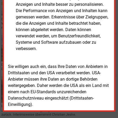
Anzeigen und Inhalte besser zu personalisieren.
Wasserstoff-Projekt sucht Märkte für Elektrolyse-
Sauerstoff
Die Performance von Anzeigen und Inhalten kann
gemessen werden. Erkenntnisse über Zielgruppen,
Das neue Projekt „O2Hamm“ untersucht die Nutzung von Sauerstoff aus der
die die Anzeigen und Inhalte betrachtet haben,
Wasserstoffproduktion. Das Fraunhofer IEG und Trianel wollen dafür
regionale Geschäftsmodelle entwickeln.
können abgeleitet werden. Daten können
verwendet werden, um Benutzerfreundlichkeit,
Montag, 20.01.2025, 17:53
Systeme und Software aufzubauen oder zu
VERTRIEB
verbessern.
Trianel hat Vertriebspartner für Batteriespeicher-
Projekte
Das Handelshaus Trianel bietet in Zusammenarbeit mit „ANVO Energy“ ein
Sie willigen auch ein, dass Ihre Daten von Anbietern in
Dienstleistungspaket für Speicherbetreibende an.
Drittstaaten und den USA verarbeitet werden. USA-
Anbieter müssen ihre Daten an dortige Behörden
Mittwoch, 15.01.2025, 14:59
weitergegeben. Daher werden die USA als ein Land mit
PERSONALIE
Varys der SW Jena bekommt Christian Jeske als
einem nach EU-Standards unzureichenden
Interimsgeschäftsführer
Datenschutzniveau eingeschätzt (Drittstaaten-
Einwilligung).
In der Gesellschaft für Software und Abrechnung (Varys) der SW Energie
Jena-Pößneck tritt der langjährige Geschäftsführer Marco Frommann
zurück. Interimsweise übernimmt Christian Jeske.