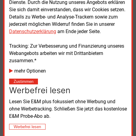
Dienste. Durch die Nutzung unseres Angebots erklären
Stadt heizen (wir berichteten).
Sie sich damit einverstanden, dass wir Cookies setzen.
Details zu Werbe- und Analyse-Trackern sowie zum
Den Vorsitz der Geschäftsführung werde Reinhard
jederzeit möglichen Widerruf finden Sie in unserer
Bartsch laut Beschluss des Versorgers auch behalten,
Datenschutzerklärung
am Ende jeder Seite.
sobald eine zweite Führungskraft gefunden ist. Dass
ein technischer Geschäftsführer anstelle des
Tracking: Zur Verbesserung und Finanzierung unseres
kaufmännischen Erster unter Gleichen ist, sei zwar
Webangebots arbeiten wir mit Drittanbietern
eine Ausnahme. Es gebe aber einige Beispiele von
zusammen.*
Unternehmen, wo die Aufgaben ähnlich verteilt seien
und dies auch gut funktioniere.
mehr Optionen
Zustimmen
Mit der Neubesetzung der Stelle von Jörg Hegemann
Werbefrei lesen
will der Versorger sich dem Vernehmen nach über
das Jahr Zeit lassen. Hierbei dürften auch die
Lesen Sie E&M plus fokussiert ohne Werbung und
anstehenden Kommunalwahlen − NRW wählt am
ohne Werbetracking. Schließen Sie jetzt das kostenlose
14.
September die Ortsparlamente neu − eine Rolle
E&M Probe-Abo ab.
spielen. Je nach Zusammensetzung des nächsten
Hammer Stadtrats − aktuell gibt es ein von der SPD
Werbefrei lesen
geführtes Ampel-Bündnis mit Grünen und FDP −