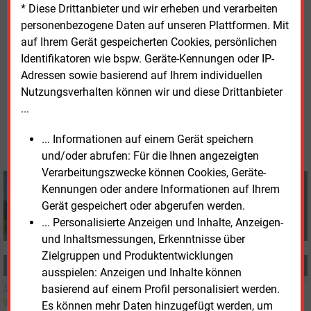
* Diese Drittanbieter und wir erheben und verarbeiten
könnte dies auch Auswirkungen auf die inhaltliche
personenbezogene Daten auf unseren Plattformen. Mit
und personelle Ausrichtung des Versorgers als
auf Ihrem Gerät gespeicherten Cookies, persönlichen
Tochterunternehmen der Stadt haben.
Identifikatoren wie bspw. Geräte-Kennungen oder IP-
Adressen sowie basierend auf Ihrem individuellen
Dienstag, 14.01.2025, 17:50 Uhr
Nutzungsverhalten können wir und diese Drittanbieter
Volker Stephan
...
© 2026 Energie & Management GmbH
... Informationen auf einem Gerät speichern
und/oder abrufen: Für die Ihnen angezeigten
Verarbeitungszwecke können Cookies, Geräte-
Volker Stephan
Kennungen oder andere Informationen auf Ihrem
+49 (0) 8152 9311 0
Gerät gespeichert oder abgerufen werden.
info@energie-und-management.de
... Personalisierte Anzeigen und Inhalte, Anzeigen-
und Inhaltsmessungen, Erkenntnisse über
Zielgruppen und Produktentwicklungen
MEHR ZUM THEMA
ausspielen: Anzeigen und Inhalte können
basierend auf einem Profil personalisiert werden.
Mittwoch, 8.07.2026, 17:34
Es können mehr Daten hinzugefügt werden, um
F&E