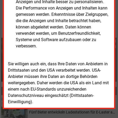
Anzeigen und Inhalte besser zu personalisieren.
Montag, 9.03.2026, 16:05 Uhr
Die Performance von Anzeigen und Inhalten kann
Fritz Wilhelm
gemessen werden. Erkenntnisse über Zielgruppen,
© 2026 Energie & Management GmbH
die die Anzeigen und Inhalte betrachtet haben,
können abgeleitet werden. Daten können
verwendet werden, um Benutzerfreundlichkeit,
Systeme und Software aufzubauen oder zu
Fritz Wilhelm
verbessern.
+49 (0) 6007 9396075
f.wilhelm@energie-und-
management.de
Sie willigen auch ein, dass Ihre Daten von Anbietern in
Drittstaaten und den USA verarbeitet werden. USA-
Anbieter müssen ihre Daten an dortige Behörden
weitergegeben. Daher werden die USA als ein Land mit
einem nach EU-Standards unzureichenden
MEHR ZUM THEMA
Datenschutzniveau eingeschätzt (Drittstaaten-
Einwilligung).
Donnerstag, 2.07.2026, 14:35
ELEKTROMOBILITÄT
Fünf Bieter entwickeln Ladestationen für E-Laster an
Autobahnen