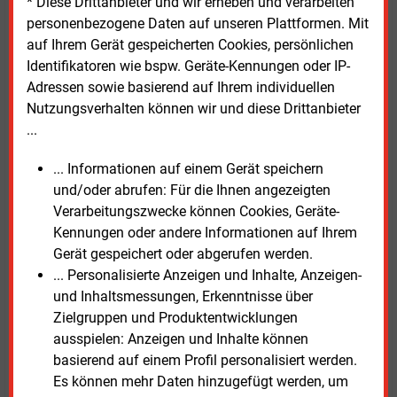
nutzen und zukunftsfähige, wirklich
* Diese Drittanbieter und wir erheben und verarbeiten
kundenfreundliche Ladestandorte an den
personenbezogene Daten auf unseren Plattformen. Mit
Rastplätzen auszuschreiben. Maßstab sei der der
auf Ihrem Gerät gespeicherten Cookies, persönlichen
Qualitätsanspruch der Nutzenden. „Dazu gehören
Identifikatoren wie bspw. Geräte-Kennungen oder IP-
zum Beispiel ausreichend Fläche für komfortables
Adressen sowie basierend auf Ihrem individuellen
Durchfahrtsladen, klare Beschilderungen, schützende
Nutzungsverhalten können wir und diese Drittanbieter
Dächer, gute Beleuchtung und Kameraüberwachung“,
...
so die Deutschland-Chefin von Fastned. Denn es sei
... Informationen auf einem Gerät speichern
vor allem auch wichtig, dem Sicherheitsempfinden
und/oder abrufen: Für die Ihnen angezeigten
der Nutzerinnen und Nutzer Rechnung zu tragen.
Verarbeitungszwecke können Cookies, Geräte-
Kennungen oder andere Informationen auf Ihrem
Fastned baut und betreibt Schnellladeinfrastruktur in
Gerät gespeichert oder abgerufen werden.
acht weiteren europäischen Ländern. Daher wisse
... Personalisierte Anzeigen und Inhalte, Anzeigen-
man, „wie mehr Spielraum für den Ideenreichtum der
und Inhaltsmessungen, Erkenntnisse über
Anbieter und weit gefasste Servicekonzepte für
Zielgruppen und Produktentwicklungen
Elektroautofahrerinnen mehr Verlässlichkeit, bessere
ausspielen: Anzeigen und Inhalte können
Standorte und ein insgesamt besseres Ladeerlebnis
basierend auf einem Profil personalisiert werden.
schaffen“, betont Boll.
Es können mehr Daten hinzugefügt werden, um