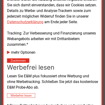
grundsätzlich an zukünftigen Ausschreibungen der
Sie sich damit einverstanden, dass wir Cookies setzen.
Autobahn GmbH beteiligen. Dem Argument, der
Details zu Werbe- und Analyse-Trackern sowie zum
Ladenetzbetreiber hätte im Rahmen der
jederzeit möglichen Widerruf finden Sie in unserer
ausschreibungslosen Vergabe mit der Tank & Rast
Datenschutzerklärung
am Ende jeder Seite.
gemeinsam Ladeinfrastruktur errichten können,
entgegnet sie Qualitäts- und Sicherheitsbedenken.
Tracking: Zur Verbesserung und Finanzierung unseres
„Das Modell einzelner Ladesäulen in Parkbuchten ist
Webangebots arbeiten wir mit Drittanbietern
nicht zukunftsfähig“, sagt Boll. Es werde dem
zusammen.*
steigenden Anteil an E-Autos nicht gerecht und sei für
mehr Optionen
E-Autofahrende häufig wenig attraktiv – und eben
auch mit Sicherheitsrisiken verbunden. Vor allem an
Zustimmen
Werbefrei lesen
hochfrequentierten Standorten direkt an Autobahnen
seien überdachte Schnellladehubs mit sicherem
Lesen Sie E&M plus fokussiert ohne Werbung und
Durchfahrtskonzept und einer angemessenen Anzahl
ohne Werbetracking. Schließen Sie jetzt das kostenlose
an Ladepunkten notwendig. „Das wäre in diesem
E&M Probe-Abo ab.
Modell so nicht umsetzbar gewesen“, beklagt sie.
Werbefrei lesen
Nun liege es an der Autobahn GmbH, die Chance zu