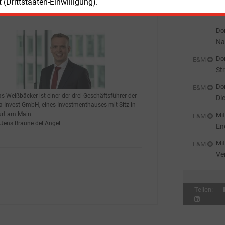
(Drittstaaten-Einwilligung).
Don
on.
Mi
st
Don
Na
Don
E&M
St
Don
E&M
s Weißbäcker ist einer der drei Geschäftsführer der
Di
 Invest GmbH, eines Investmenthauses mit Sitz in
urt am Main
Mit
E&M
 Jens Braune del Angel
En
Mit
E&M
Ve
ei
Teilen: