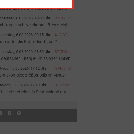
nerstag, 6.08.2026, 10:36 Uhr
BILANZ
lliardenübernahme soll Deutz weiter
ärken
nerstag, 6.08.2026, 10:03 Uhr
WASSERSTOFF
chfrage nach Netzkapazitäten steigt
nerstag, 6.08.2026, 09:15 Uhr
AUS DER
AKTUELLEN
rom unter die Erde oder drüber?
AUSGABE
nerstag, 6.08.2026, 08:30 Uhr
STATISTIK
DES
e deutschen Energie-Emissionen sinken
TAGES
twoch, 5.08.2026, 17:12 Uhr
MARKTKOMMENTAR
ergiekomplex größtenteils im Minus
twoch, 5.08.2026, 17:10 Uhr
STROMNETZ
rteilnetzbetreiber in Deutschland auf
nen Blick