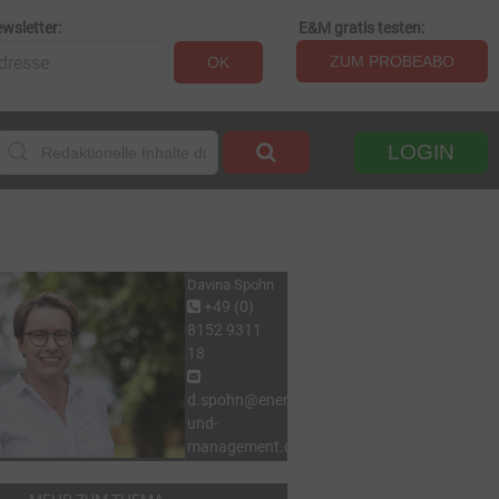
wsletter:
E&M gratis testen:
ZUM PROBEABO
OK
LOGIN
Davina Spohn
+49 (0)
8152 9311
18
d.spohn@energie-
und-
management.de