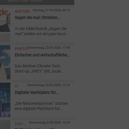
MEHR ZUM THEMA
Montag, 27.04.2026, 08:16
AUS DER
Sagen Sie mal: Christian
AKTUELLEN
Grotholt
AUSGABE
In der E&M-Rubrik „Sagen Sie
mal“ stellen wir ein paar kurze
Fragen und bitten um kurze
Antworten zu einem aktuellen
Donnerstag, 23.04.2026, 17:40
PHOTOVOLTAIK
Thema.
Einfacher und wirtschaftlicher
Weg zum Solarstrom im
Das Berliner Climate-Tech-
Mietshaus
Start-up „VREY“ (RE Joule
GmbH) hat erfolgreich eine
Seed-Finanzierungsrunde in
Donnerstag, 23.04.2026, 12:16
IT
Höhe von 3,3 Millionen Euro
abgeschlossen.
Digitaler Marktplatz für
Eigenbau-Lösungen aus der
„Die Netzwerkpartner“ starten
Energiewirtschaft
eine digitale Plattform für
Energieversorger, Stadtwerke
und Netzgesellschaften. Ziel:
Donnerstag, 6.08.2026, 16:34
E&M
Eigenentwicklungen, Tools