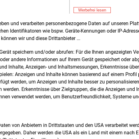
Don
E&M
mmobilie lässt sich optimieren, CO2 wird
Bu
Werbefrei lesen
eden
und die Nebenkosten sinken.
zu
ich wird das Stromnetz durch einen sehr
Don
E&M
rheben und verarbeiten personenbezogene Daten auf unseren Plat
 Eigenverbrauch des produzierten PV-
Wä
chen Identifikatoren wie bspw. Geräte-Kennungen oder IP-Adres
Ha
 nicht weiter belastet.
Don
E&M
können wir und diese Drittanbieter ...
Wi
ine grobe Einordnung gibt es eine gute
Ei
m Gerät speichern und/oder abrufen: Für die Ihnen angezeigten 
Don
E&M
größe: In Deutschland sind je nach
oder andere Informationen auf Ihrem Gerät gespeichert oder ab
E-
ort rund 1.000
kWh pro installiertem kW
n und Inhalte, Anzeigen- und Inhaltsmessungen, Erkenntnisse übe
ahr realistisch. Eine 100-kW-Anlage
Don
elen: Anzeigen und Inhalte können basierend auf einem Profil p
rt damit etwa 100.000
kWh jährlich − ein
Pr
ügt werden, um Anzeigen und Inhalte besser zu personalisiere
der bei frei stehenden
Don
werden. Erkenntnisse über Zielgruppen, die die Anzeigen und I
E&M
rsorgungsmärkten in der Regel
In
önnen verwendet werden, um Benutzerfreundlichkeit, Systeme u
halb der Tageslast liegt und somit eine
En
Don
E&M
hohe Eigenverbrauchsquote von bis zu
Wa
rozent ermöglicht. Dafür müssen
sc
toren, Händler und Immobilienbranche
Don
E&M
 Daten von Anbietern in Drittstaaten und den USA verarbeitet we
nem Strang ziehen und die realen
Ko
ergegeben. Daher werden die USA als ein Land mit einem nach 
ge
exitäten überwinden. Das ist unsere