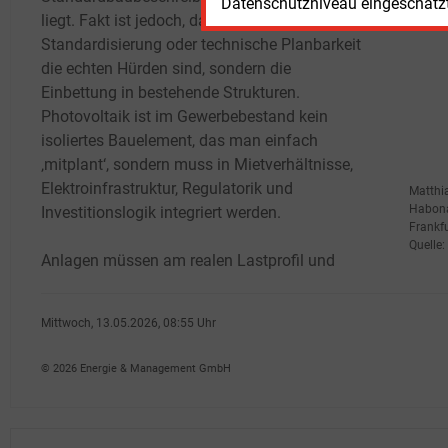
Datenschutzniveau eingeschätzt 
liegt. Fakt ist jedoch, dass nicht bauliche
Missi
Standardisierung oder technische Planbarkeit
die echten Hürden sind, sondern die
Einbettung in bestehende Strukturen.
Photovoltaik ist im Gewerbebestand kein
isoliertes Bauelement, das man einfach
‚mitplant‘, sondern muss in Mietverhältnisse,
Elektroinfrastruktur, Regulatorik und
Matthia
Habona
Investitionslogik integriert werden.
Frankf
Quelle:
Anlagen müssen am realen Lastprofil und
Mittwoch, 13.05.2026, 08:55 Uhr
Davina Spohn
© 2026 Energie & Management GmbH