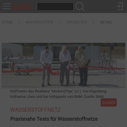
HOME
NACHRICHTEN
ÜBERBLICK
DETAIL
Eröffneten das Reallabor "ModuH2Pipe" (v.l.): Kai Hilgenberg,
Katharina Löwe und Kai Holtappels vom BAM. Quelle: BAM
zurück
WASSERSTOFFNETZ
Praxisnahe Tests für Wasserstoffnetze