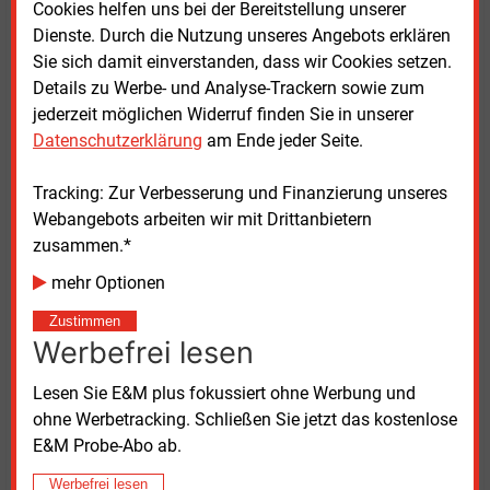
Cookies helfen uns bei der Bereitstellung unserer
Dienste. Durch die Nutzung unseres Angebots erklären
Ein zweites Testmodul widmet sich
Sie sich damit einverstanden, dass wir Cookies setzen.
sicherheitskritischen Fragestellungen. Dort können
Details zu Werbe- und Analyse-Trackern sowie zum
Rohrleitungen oder Armaturen mit Drücken von bis zu
jederzeit möglichen Widerruf finden Sie in unserer
900
bar belastet werden – deutlich oberhalb der
Datenschutzerklärung
am Ende jeder Seite.
üblichen Betriebsbedingungen. Kommt es dabei zu
einem Versagen von Bauteilen, lassen sich die
Tracking: Zur Verbesserung und Finanzierung unseres
Auswirkungen gezielt analysieren. Auf dieser
Webangebots arbeiten wir mit Drittanbietern
Grundlage sollen Schutzmaßnahmen und
zusammen.*
Sicherheitskonzepte weiterentwickelt werden.
mehr Optionen
Unterstützung für Netzbetreiber
Zustimmen
Werbefrei lesen
Das Reallabor gehört zum Wasserstoff-
Kompetenzzentrum „H2Safety@BAM“, in dem die
Lesen Sie E&M plus fokussiert ohne Werbung und
BAM ihre Aktivitäten zur Sicherheit von
ohne Werbetracking. Schließen Sie jetzt das kostenlose
Wasserstofftechnologien bündelt. „ModuH2Pipe“
E&M Probe-Abo ab.
richtet sich an Gasnetzbetreiber, Unternehmen und
Werbefrei lesen