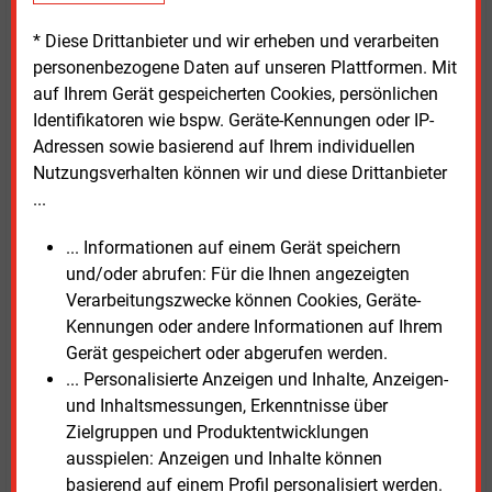
Forschungseinrichtungen. Kai Holtappels, Sprecher
des Wasserstoff-Kompetenzzentrums, betonte: „Die
* Diese Drittanbieter und wir erheben und verarbeiten
Testplattform soll ein Innovationsmotor für die
personenbezogene Daten auf unseren Plattformen. Mit
Wasserstoffwirtschaft werden. Hier können
auf Ihrem Gerät gespeicherten Cookies, persönlichen
Unternehmen, Netzbetreiber und
Identifikatoren wie bspw. Geräte-Kennungen oder IP-
Forschungseinrichtungen neue Materialien, Bauteile,
Adressen sowie basierend auf Ihrem individuellen
Überwachungsverfahren sowie Wartungs- und
Nutzungsverhalten können wir und diese Drittanbieter
Reparaturkonzepte unter praxisnahen Bedingungen
...
erproben.“ Gemeinsam solle so das Vertrauen in
Wasserstofftechnologien gestärkt und ihre breite
... Informationen auf einem Gerät speichern
Anwendung vorangebracht werden.
und/oder abrufen: Für die Ihnen angezeigten
Verarbeitungszwecke können Cookies, Geräte-
Der Aufbau der Testplattform wurde vom
Kennungen oder andere Informationen auf Ihrem
Bundesministerium für Wirtschaft und Energie
Gerät gespeichert oder abgerufen werden.
(BMWE) mit 3,8
Millionen Euro gefördert. Nach
... Personalisierte Anzeigen und Inhalte, Anzeigen-
Angaben der BAM soll „ModuH2Pipe“ auch dazu
und Inhaltsmessungen, Erkenntnisse über
beitragen, Regelwerke, Standards und Normen für
Zielgruppen und Produktentwicklungen
Wasserstoffnetze weiterzuentwickeln und damit den
ausspielen: Anzeigen und Inhalte können
sicheren Betrieb der künftigen Infrastruktur zu
basierend auf einem Profil personalisiert werden.