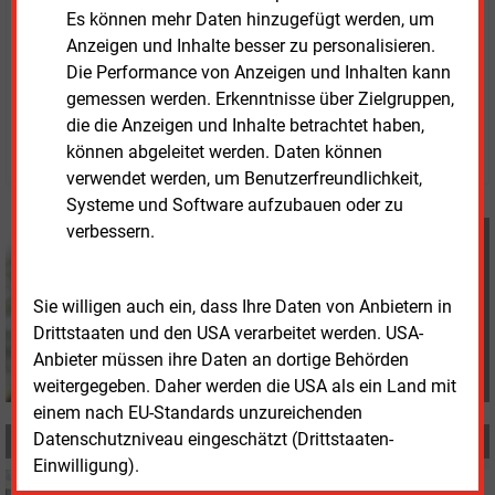
unterstützen.
Es können mehr Daten hinzugefügt werden, um
Anzeigen und Inhalte besser zu personalisieren.
Die Performance von Anzeigen und Inhalten kann
Freitag, 3.07.2026, 12:08 Uhr
gemessen werden. Erkenntnisse über Zielgruppen,
Davina Spohn
die die Anzeigen und Inhalte betrachtet haben,
© 2026 Energie & Management GmbH
können abgeleitet werden. Daten können
verwendet werden, um Benutzerfreundlichkeit,
Systeme und Software aufzubauen oder zu
verbessern.
Davina Spohn
+49 (0) 8152 9311 18
d.spohn@energie-und-
Sie willigen auch ein, dass Ihre Daten von Anbietern in
management.de
Drittstaaten und den USA verarbeitet werden. USA-
Anbieter müssen ihre Daten an dortige Behörden
weitergegeben. Daher werden die USA als ein Land mit
einem nach EU-Standards unzureichenden
Datenschutzniveau eingeschätzt (Drittstaaten-
MEHR ZUM THEMA
Einwilligung).
Freitag, 24.07.2026, 11:40