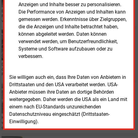
Anzeigen und Inhalte besser zu personalisieren.
Elektroautos in Deutschland sind zwischen 2020 und 2025 real um 18
Die Performance von Anzeigen und Inhalten kann
Prozent günstiger geworden. Zugleich hat sich das Modellangebot mehr als
gemessen werden. Erkenntnisse über Zielgruppen,
vervierfacht, ermittelte das Fraunhofer ISI.
die die Anzeigen und Inhalte betrachtet haben,
können abgeleitet werden. Daten können
Dienstag, 14.07.2026, 11:54
E&M
MOBILITÄT
verwendet werden, um Benutzerfreundlichkeit,
Elektroautos führen erstmals Neuzulassungen an
Systeme und Software aufzubauen oder zu
verbessern.
Das Bundesumweltministerium sieht derzeit keinen Anpassungsbedarf bei
der E-Auto-Förderung. Weniger als 15 Prozent der Anträge entfielen auf
Fahrzeuge chinesischer Hersteller.
Sie willigen auch ein, dass Ihre Daten von Anbietern in
Drittstaaten und den USA verarbeitet werden. USA-
Freitag, 10.07.2026, 16:43
Anbieter müssen ihre Daten an dortige Behörden
LADEINFRASTRUKTUR
weitergegeben. Daher werden die USA als ein Land mit
Drogeriekette Müller baut Schnelllader aus
einem nach EU-Standards unzureichenden
Datenschutzniveau eingeschätzt (Drittstaaten-
Kunden der Drogeriekette Müller können ihre Elektrofahrzeuge künftig
Einwilligung).
während des Einkaufs laden. MVV Energie hat dafür neue Ladeinfrastruktur
errichtet.