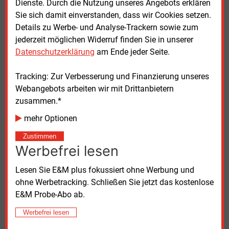
Dienste. Durch die Nutzung unseres Angebots erklären
Dominik Habig, Vorstandsmitglied der Pfalzwerke,
Sie sich damit einverstanden, dass wir Cookies setzen.
erklärte, die flächendeckende Ausstattung aller
Details zu Werbe- und Analyse-Trackern sowie zum
Hornbach-Standorte zeige, dass sich ein
jederzeit möglichen Widerruf finden Sie in unserer
bundesweites Schnellladenetz an Handelsstandorten
Datenschutzerklärung
am Ende jeder Seite.
mit langfristiger Planung und entsprechenden
Investitionen umsetzen lasse. Planung, Bau und
Tracking: Zur Verbesserung und Finanzierung unseres
Betrieb solcher Anlagen stellten hohe Anforderungen.
Webangebots arbeiten wir mit Drittanbietern
zusammen.*
Alexander Häge, Bereichsleiter E-Mobility sowie
mehr Optionen
Strategie und Unternehmensentwicklung bei den
Pfalzwerken, begründete den Ausbau mit dem
Zustimmen
Werbefrei lesen
Ladeverhalten vieler Fahrer von Elektroautos. Diese
wollten ihre Fahrzeuge bevorzugt dort laden, wo sie
Lesen Sie E&M plus fokussiert ohne Werbung und
sich ohnehin aufhielten, etwa beim Einkaufen oder
ohne Werbetracking. Schließen Sie jetzt das kostenlose
bei anderen Besorgungen. Deshalb setze das
E&M Probe-Abo ab.
Unternehmen beim Aufbau seiner Ladeparks auf
Kooperationen mit Handelsunternehmen.
Werbefrei lesen