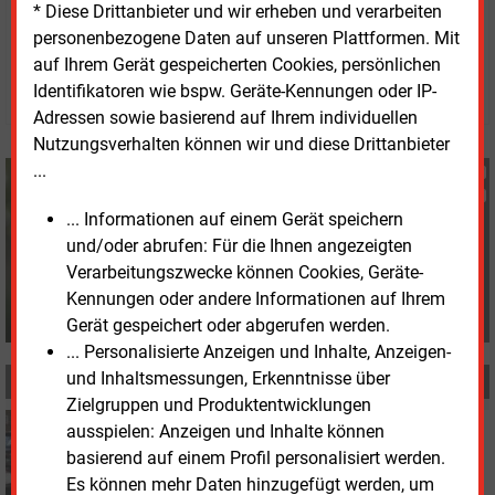
* Diese Drittanbieter und wir erheben und verarbeiten
Donnerstag, 2.07.2026, 09:20 Uhr
personenbezogene Daten auf unseren Plattformen. Mit
Fritz Wilhelm
auf Ihrem Gerät gespeicherten Cookies, persönlichen
© 2026 Energie & Management GmbH
Identifikatoren wie bspw. Geräte-Kennungen oder IP-
Adressen sowie basierend auf Ihrem individuellen
Nutzungsverhalten können wir und diese Drittanbieter
...
Fritz Wilhelm
+49 (0) 6007 9396075
... Informationen auf einem Gerät speichern
f.wilhelm@energie-und-
und/oder abrufen: Für die Ihnen angezeigten
management.de
Verarbeitungszwecke können Cookies, Geräte-
Kennungen oder andere Informationen auf Ihrem
Gerät gespeichert oder abgerufen werden.
... Personalisierte Anzeigen und Inhalte, Anzeigen-
und Inhaltsmessungen, Erkenntnisse über
MEHR ZUM THEMA
Zielgruppen und Produktentwicklungen
Montag, 20.07.2026, 12:36
ausspielen: Anzeigen und Inhalte können
E&M
MOBILITÄT
basierend auf einem Profil personalisiert werden.
Realpreise für E-Autos sinken um 18 Prozent
Es können mehr Daten hinzugefügt werden, um