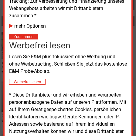
Tracking: Zur Verbesserung und Finanzierung unseres
Webangebots arbeiten wir mit Drittanbietern
zusammen.*
MEHR ZUM THEMA
mehr Optionen
Donnerstag, 2.07.2026, 09:20
Zustimmen
ELEKTROMOBILITÄT
Werbefrei lesen
Pfalzwerke statten Hornbach komplett aus
Lesen Sie E&M plus fokussiert ohne Werbung und
Alle Hornbach-Baumärkte in Deutschland verfügen nun über
ohne Werbetracking. Schließen Sie jetzt das kostenlose
Schnellladepunkte der Pfalzwerke. Beide Unternehmen verlängern ihre
E&M Probe-Abo ab.
Zusammenarbeit langfristig und modernisieren die Standorte.
Werbefrei lesen
Donnerstag, 19.03.2026, 13:50
STADTWERKE
* Diese Drittanbieter und wir erheben und verarbeiten
Strom in Düsseldorf wird billiger
personenbezogene Daten auf unseren Plattformen. Mit
auf Ihrem Gerät gespeicherten Cookies, persönlichen
Die Stadtwerke Düsseldorf senken zum 1. Juni die Strompreise. Das führt zu
Identifikatoren wie bspw. Geräte-Kennungen oder IP-
einer Entlastung für alle Kundinnen und Kunden in der Grundversorgung und
Adressen sowie basierend auf Ihrem individuellen
in den gängigsten Vertragsarten.
Nutzungsverhalten können wir und diese Drittanbieter