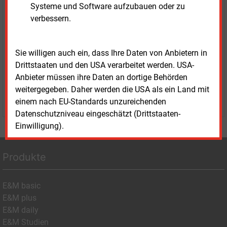
Systeme und Software aufzubauen oder zu
Sprechen Sie uns an, wenn Sie Fragen zur Nutzung von
verbessern.
E&M-Inhalten oder den verschiedenen Abonnement-
Paketen haben.
Das E&M-Vertriebsteam freut sich unter Tel. 08152 / 93
Sie willigen auch ein, dass Ihre Daten von Anbietern in
11-77 oder unter
vertrieb@energie-und-management.de
Drittstaaten und den USA verarbeitet werden. USA-
über Ihre Anfrage.
Anbieter müssen ihre Daten an dortige Behörden
weitergegeben. Daher werden die USA als ein Land mit
WEITERE INFORMATIONEN
einem nach EU-Standards unzureichenden
Datenschutzniveau eingeschätzt (Drittstaaten-
Einwilligung).
Produkte
E&M basic
E&M plus
E&M daily
E&M Studien