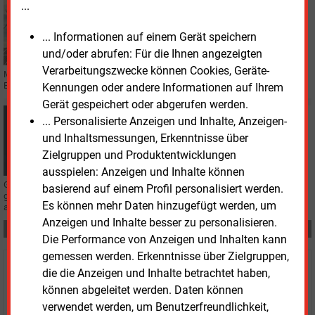
...
Montag, 10.08.2026, 12:01
E&M
REGENERATIVE
Maxsolar und DB Energie schließen Hybrid-PPA
... Informationen auf einem Gerät speichern
und/oder abrufen: Für die Ihnen angezeigten
Verarbeitungszwecke können Cookies, Geräte-
Maxsolar liefert DB Energie zehn Jahre Strom aus einem Solarpark mit
Batteriespeicher. Das Projekt Friedrichshof kommt ohne Förderung aus.
Kennungen oder andere Informationen auf Ihrem
Gerät gespeichert oder abgerufen werden.
Montag, 10.08.2026, 11:20
... Personalisierte Anzeigen und Inhalte, Anzeigen-
E&M
H2-PREISINDEX
und Inhaltsmessungen, Erkenntnisse über
Gestehungskosten weiter wechselhaft
Zielgruppen und Produktentwicklungen
ausspielen: Anzeigen und Inhalte können
Grüner Wasserstoff ist noch nicht marktreif. Wie sich der Preisvergleich zum
basierend auf einem Profil personalisiert werden.
grauen Wasserstoff darstellt, zeigt der H2-Preisindex von Enervis und E&M
Es können mehr Daten hinzugefügt werden, um
alle zwei Wochen.
Anzeigen und Inhalte besser zu personalisieren.
Teilen:
Die Performance von Anzeigen und Inhalten kann
gemessen werden. Erkenntnisse über Zielgruppen,
Haben Sie Interesse an Content oder
die die Anzeigen und Inhalte betrachtet haben,
können abgeleitet werden. Daten können
Mehrfachzugängen für Ihr Unternehmen?
verwendet werden, um Benutzerfreundlichkeit,