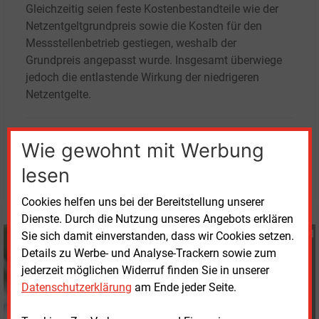
Gleichzeitig seien feste Kostenbestandteile wie der
Netzentgeltgrundpreis sowie die Kosten für den
Messstellenbetrieb gestiegen, weshalb der
Grundpreis angepasst wurde. Insgesamt überwiege
jedoch die entlastende Wirkung der niedrigeren
Netzentgelte.
Donnerstag, 5.03.2026, 15:10 Uhr
Wie gewohnt mit Werbung
G�nter Drewnitzky
lesen
© 2026 Energie & Management GmbH
Cookies helfen uns bei der Bereitstellung unserer
Dienste. Durch die Nutzung unseres Angebots erklären
Günter Drewnitzky
Sie sich damit einverstanden, dass wir Cookies setzen.
+49 (0) 8152 9311 15
Details zu Werbe- und Analyse-Trackern sowie zum
G.Drewnitzky@energie-
jederzeit möglichen Widerruf finden Sie in unserer
und-management.de
Datenschutzerklärung
am Ende jeder Seite.