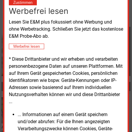
Zustimmen
© 2026 Energie & Management GmbH
Werbefrei lesen
Lesen Sie E&M plus fokussiert ohne Werbung und
ohne Werbetracking. Schließen Sie jetzt das kostenlose
Davina Spohn
E&M Probe-Abo ab.
+49 (0) 8152 9311 18
d.spohn@energie-und-
Werbefrei lesen
management.de
* Diese Drittanbieter und wir erheben und verarbeiten
personenbezogene Daten auf unseren Plattformen. Mit
auf Ihrem Gerät gespeicherten Cookies, persönlichen
Identifikatoren wie bspw. Geräte-Kennungen oder IP-
MEHR ZUM THEMA
Adressen sowie basierend auf Ihrem individuellen
Nutzungsverhalten können wir und diese Drittanbieter
Donnerstag, 2.07.2026, 09:20
...
ELEKTROMOBILITÄT
Pfalzwerke statten Hornbach komplett aus
... Informationen auf einem Gerät speichern
und/oder abrufen: Für die Ihnen angezeigten
Alle Hornbach-Baumärkte in Deutschland verfügen nun über
Verarbeitungszwecke können Cookies, Geräte-
Schnellladepunkte der Pfalzwerke. Beide Unternehmen verlängern ihre