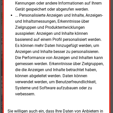
Kennungen oder andere Informationen auf Ihrem
Zusammenarbeit langfristig und modernisieren die Standorte.
Gerät gespeichert oder abgerufen werden.
Donnerstag, 18.12.2025, 08:56
... Personalisierte Anzeigen und Inhalte, Anzeigen-
SMART METERING
und Inhaltsmessungen, Erkenntnisse über
Pfalzwerke und PPC-Tochter bauen
Zielgruppen und Produktentwicklungen
Kommunikationsnetz auf
ausspielen: Anzeigen und Inhalte können
basierend auf einem Profil personalisiert werden.
Die Pfalzwerke und Coms4Grid errichten seit Oktober dieses Jahres eine
Kommunikationsinfrastruktur auf Breitband-Powerline-Basis (BPL).
Es können mehr Daten hinzugefügt werden, um
Anzeigen und Inhalte besser zu personalisieren.
Dienstag, 11.11.2025, 17:07
Die Performance von Anzeigen und Inhalten kann
PERSONALIE
gemessen werden. Erkenntnisse über Zielgruppen,
Nur ein Kurzzeit-Chef bei den Stadtwerken Neustadt
die die Anzeigen und Inhalte betrachtet haben,
können abgeleitet werden. Daten können
Die Doppelspitze bei den Stadtwerken Neustadt an der Weinstraße ist schon
verwendet werden, um Benutzerfreundlichkeit,
wieder Geschichte. Acht Monate nach seiner Bestellung ist die Trennung
vom zweiten Geschäftsführer erfolgt.
Systeme und Software aufzubauen oder zu
verbessern.
Donnerstag, 16.10.2025, 17:31
STROMNETZ
Industrie profitiert besonders von sinkenden
Sie willigen auch ein, dass Ihre Daten von Anbietern in