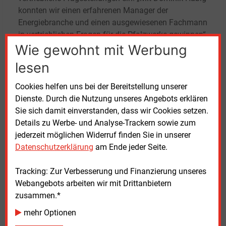
konnten wir einen erfahrenen Manager der
Energiebranche und einen ausgewiesenen Fachmann
in vertrieblichen Fragen für die Pfalzwerke gewinnen“,
Wie gewohnt mit Werbung
sagt Wieder.
lesen
Habig ist studierter Diplom-Betriebswirt und arbeitet
seit 2010 in der Energiewirtschaft. Aktuell ist er laut
Cookies helfen uns bei der Bereitstellung unserer
den Pfalzwerken Geschäftsbereichsleiter Vertrieb &
Dienste. Durch die Nutzung unseres Angebots erklären
Energiebeschaffung sowie Prokurist bei der Maingau
Sie sich damit einverstanden, dass wir Cookies setzen.
Energie GmbH. Dort verantwortet er die Steuerung
Details zu Werbe- und Analyse-Trackern sowie zum
und Weiterentwicklung „fast aller marktnahen
jederzeit möglichen Widerruf finden Sie in unserer
Unternehmensbereiche“, darunter B2C- und B2B-
Datenschutzerklärung
am Ende jeder Seite.
Vertrieb, Energiebeschaffung und Handel, Marketing,
Data Analytics, E-Mobilität, Telekommunikation, E-
Tracking: Zur Verbesserung und Finanzierung unseres
Commerce und Unternehmenskommunikation.
Webangebots arbeiten wir mit Drittanbietern
zusammen.*
mehr Optionen
Dienstag, 20.01.2026, 15:46 Uhr
Davina Spohn