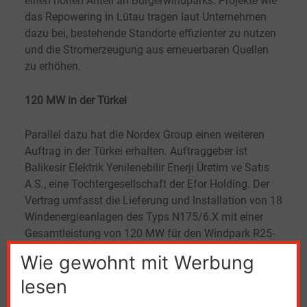
einen hohen Anteil an Bürgerwindparks. Projekte wie
das Repowering in Lütau tragen laut Unternehmen
dazu bei, bestehende Standorte effizienter zu nutzen
und die Stromerzeugung aus erneuerbaren Quellen
zu erhöhen.
120 MW in der Türkei
Parallel dazu hat die Nordex Group einen weiteren
Auftrag in der Türkei erhalten. Auftraggeber ist
Balikesir Elektrik Yenilenebilir Enerji Üretim ve Satıs
A.S., eine Tochtergesellschaft der Efor Holding. Der
Vertrag umfasst die Lieferung und Installation von 18
Windenergieanlagen des Typs N175/6.X mit einer
Gesamtleistung von 120 MW für den Windpark R25-
Balikesir-2.
Wie gewohnt mit Werbung
lesen
Die Anlagen werden laut Nordex in einer Kaltklima-
Ausführung geliefert und auf Stahlrohrtürmen mit