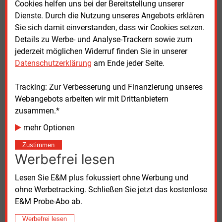
Cookies helfen uns bei der Bereitstellung unserer
einer Nabenhöhe von 119 Metern errichtet. Neben
Dienste. Durch die Nutzung unseres Angebots erklären
Lieferung und Bau übernimmt das Unternehmen
Sie sich damit einverstanden, dass wir Cookies setzen.
auch den Premium-Service über zehn Jahre. Der
Details zu Werbe- und Analyse-Trackern sowie zum
Standort des Windparks liegt rund 35 Kilometer
jederzeit möglichen Widerruf finden Sie in unserer
nordwestlich der Stadt Balikesir in Höhenlagen
Datenschutzerklärung
am Ende jeder Seite.
zwischen 425 und 680 Metern.
Tracking: Zur Verbesserung und Finanzierung unseres
Die Montage der ersten Anlage ist für März 2027
Webangebots arbeiten wir mit Drittanbietern
geplant, die vollständige Inbetriebnahme des
zusammen.*
Windparks soll im August 2027 erfolgen. Das Projekt
ist Teil des türkischen YEKA-Programms, das den
mehr Optionen
Ausbau erneuerbarer Energien mit Anforderungen an
Zustimmen
lokale Wertschöpfung verbindet.
Werbefrei lesen
Die Nordex Group ist seit 1985 im Windenergiemarkt
Lesen Sie E&M plus fokussiert ohne Werbung und
tätig und hat nach eigenen Angaben bislang Anlagen
ohne Werbetracking. Schließen Sie jetzt das kostenlose
mit einer Gesamtleistung von über 64.000 MW in
E&M Probe-Abo ab.
mehr als 40 Märkten installiert. Im Jahr 2025 erzielte
Werbefrei lesen
das Unternehmen einen Umsatz von rund 7,6