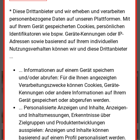
Milliarden Euro und beschäftigte mehr als 11.100
* Diese Drittanbieter und wir erheben und verarbeiten
Mitarbeitenden.
personenbezogene Daten auf unseren Plattformen. Mit
auf Ihrem Gerät gespeicherten Cookies, persönlichen
Identifikatoren wie bspw. Geräte-Kennungen oder IP-
Donnerstag, 2.04.2026, 11:59 Uhr
Susanne Harmsen
Adressen sowie basierend auf Ihrem individuellen
Nutzungsverhalten können wir und diese Drittanbieter
© 2026 Energie & Management GmbH
...
... Informationen auf einem Gerät speichern
Susanne Harmsen
und/oder abrufen: Für die Ihnen angezeigten
+49 (0) 151 28207503
Verarbeitungszwecke können Cookies, Geräte-
s.harmsen@energie-
Kennungen oder andere Informationen auf Ihrem
und-management.de
Gerät gespeichert oder abgerufen werden.
... Personalisierte Anzeigen und Inhalte, Anzeigen-
und Inhaltsmessungen, Erkenntnisse über
Zielgruppen und Produktentwicklungen
ausspielen: Anzeigen und Inhalte können
MEHR ZUM THEMA
basierend auf einem Profil personalisiert werden.