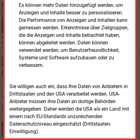
Es können mehr Daten hinzugefügt werden, um
Montag, 27.07.2026, 10:30
Anzeigen und Inhalte besser zu personalisieren.
E&M
FINANZIERUNG
Nordex setzt auf milliardenschwere
Die Performance von Anzeigen und Inhalten kann
Finanzierungsreserve
gemessen werden. Erkenntnisse über Zielgruppen,
die die Anzeigen und Inhalte betrachtet haben,
Nordex hat eine ESG-gebundene Garantiefazilität auf 2,475 Milliarden Euro
können abgeleitet werden. Daten können
erweitert. Das Unternehmen will damit seine finanzielle Flexibilität und den
Vertrieb stärken.
verwendet werden, um Benutzerfreundlichkeit,
Systeme und Software aufzubauen oder zu
Mittwoch, 8.07.2026, 09:20
verbessern.
AUFTRAG
UKA ordert 100 Windenenergieanlagen
Sie willigen auch ein, dass Ihre Daten von Anbietern in
Der Projektentwickler „Umweltgerechte Kraftanlagen“ erwirbt von Nordex
Drittstaaten und den USA verarbeitet werden. USA-
Windturbinen mit einer Gesamtleistung von 700 MW.
Anbieter müssen ihre Daten an dortige Behörden
weitergegeben. Daher werden die USA als ein Land mit
Montag, 22.06.2026, 14:03
einem nach EU-Standards unzureichenden
WINDKRAFT ONSHORE
Windanlagenbauer Nordex erhält drei Aufträge in den
Datenschutzniveau eingeschätzt (Drittstaaten-
USA
Einwilligung).