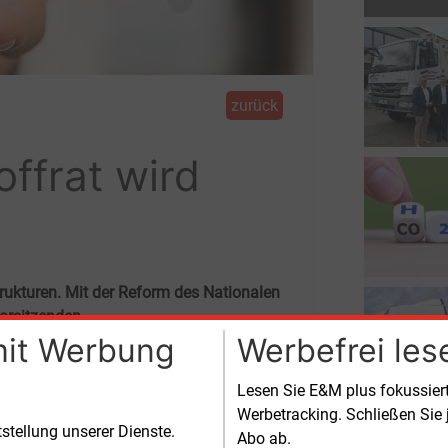
zurück
ffrat wird
trukturen. Mit der Reform des Nationalen
orsitzenden.
mit Werbung
Werbefrei les
tert die Bundesregierung das Mandat
remiums auf Wasserstoffderivate und
Lesen Sie E&M plus fokussie
e Moleküle. Gleichzeitig soll die Arbeit
Werbetracking. Schließen Sie 
ates enger an den Prioritäten der
tstellung unserer Dienste.
Abo ab.