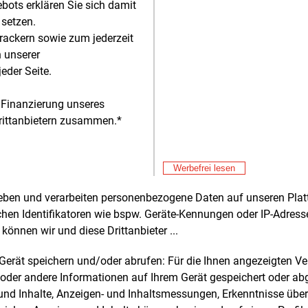
sregierung ausgerichtet werden. Die
bots erklären Sie sich damit
Struktur sieht außerdem weniger
 setzen.
en und eine schlankere Organisation
rackern sowie zum jederzeit
n unserer
eder Seite.
Darstellung von Reiche verschiebt sich
Alle 
chwerpunkt der Wasserstoffpolitik
 Finanzierung unseres
mend von technischen und
Don
rittanbietern zusammen.*
E&M
atorischen Grundlagen hin zu
In
En
chaftlichen Fragen. Der Rat solle daher
Don
E&M
ig stärker die Marktentwicklung begleiten
Werbefrei lesen
Wa
raxisnahe Empfehlungen liefern.
sc
Don
rheben und verarbeiten personenbezogene Daten auf unseren Plat
E&M
Ko
chen Identifikatoren wie bspw. Geräte-Kennungen oder IP-Adres
etzte Sitzung des Nationalen
ge
können wir und diese Drittanbieter ...
rstoffrats in seiner bisherigen
Don
mensetzung findet am 18.
Juni statt.
Mi
m Gerät speichern und/oder abrufen: Für die Ihnen angezeigten 
st
itgliedschaften laufen zum 30.
Juni aus.
Don
oder andere Informationen auf Ihrem Gerät gespeichert oder ab
atthes endet die Amtszeit infolge der
Na
n und Inhalte, Anzeigen- und Inhaltsmessungen, Erkenntnisse übe
smäßigen Neuaufstellung des