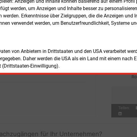
elen: Anzeigen und Inhalte können basierend auf einem Profil p
Don
E&M
ums und nicht aufgrund einer
ügt werden, um Anzeigen und Inhalte besser zu personalisiere
St
nellen Entscheidung. Ob er dem
werden. Erkenntnisse über Zielgruppen, die die Anzeigen und I
nalen Wasserstoffrat auch künftig
Don
E&M
önnen verwendet werden, um Benutzerfreundlichkeit, Systeme u
ören wird, lässt die Bundesregierung
Di
ng offen. Wer Matthes als Vorsitzender
Mit
E&M
olgen wird, hat die Regierung bislang
En
 bekanntgegeben. Das Ministerium
 Daten von Anbietern in Drittstaaten und den USA verarbeitet we
Mit
E&M
te lediglich an, die neuen Mitglieder
ergegeben. Daher werden die USA als ein Land mit einem nach 
Ve
Inkrafttreten der Satzung zügig zu
(Drittstaaten-Einwilligung).
ei
en.
Mit
E&M
Ro
Teilen:
fachzugängen für Ihr Unternehmen?