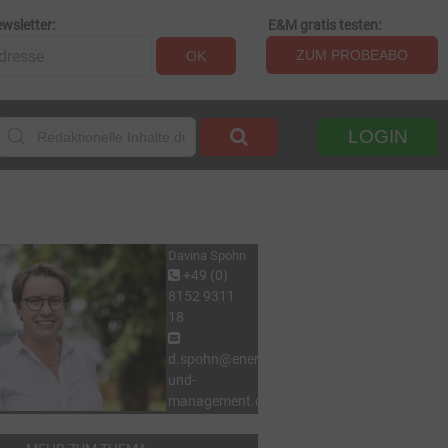
wsletter:
E&M gratis testen:
ZUM PROBEABO
OK
LOGIN
Davina Spohn
+49 (0)
8152 9311
18
d.spohn@energie-
und-
management.de