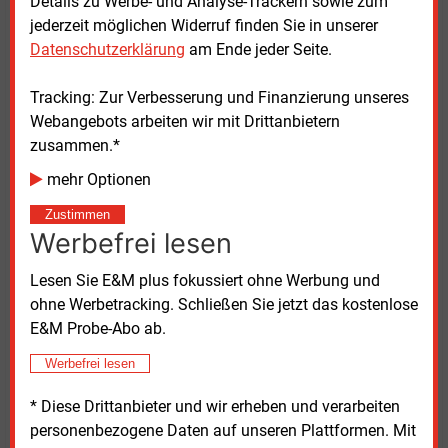
Details zu Werbe- und Analyse-Trackern sowie zum
jederzeit möglichen Widerruf finden Sie in unserer
Bohrungen für 2027 geplant, parallel läuft
Datenschutzerklärung
am Ende jeder Seite.
Forschungsprojekt
Tracking: Zur Verbesserung und Finanzierung unseres
In den kommenden Monaten wird die Geopfalz die
Webangebots arbeiten wir mit Drittanbietern
weiteren Planungen für den Bohrplatz sowie die
zusammen.*
Genehmigungsverfahren vorantreiben. Die
mehr Optionen
Bohrphase soll 2027 beginnen. Bis 2030 wollen die
Zustimmen
Partner das Geothermie-Heizwerk realisieren, das die
Werbefrei lesen
bestehenden und geplanten Wärmenetze der
beteiligten Kommunen künftig mit Wärme versorgen
Lesen Sie E&M plus fokussiert ohne Werbung und
sollen.
ohne Werbetracking. Schließen Sie jetzt das kostenlose
E&M Probe-Abo ab.
In das Projekt fließen gleichzeitig die Ergebnisse des
Forschungsvorhabens „agEnS“ ein, das vom
Werbefrei lesen
Bundeswirtschaftsministerium (BMWE) mit
* Diese Drittanbieter und wir erheben und verarbeiten
insgesamt 44,4
Millionen Euro gefördert wird (wir
personenbezogene Daten auf unseren Plattformen. Mit
berichteten). Das Projekt ist in den pfälzischen