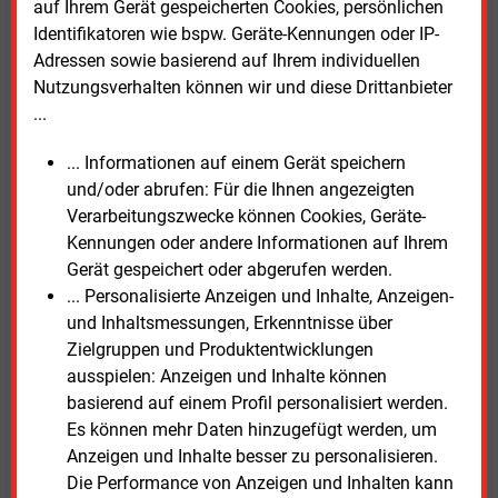
auf Ihrem Gerät gespeicherten Cookies, persönlichen
Städten Speyer und Schifferstadt angesiedelt und
Identifikatoren wie bspw. Geräte-Kennungen oder IP-
startete im Sommer 2024.
Adressen sowie basierend auf Ihrem individuellen
Nutzungsverhalten können wir und diese Drittanbieter
Der Name„Agens“ steht übersetzt für „Demonstration
...
eines adaptiven, multilateralen
Lagerstättenaufschlusses für geothermische Energie
... Informationen auf einem Gerät speichern
zur Seismizitäts- und Kostenmitigation im
und/oder abrufen: Für die Ihnen angezeigten
Oberrheingraben“. Das Verbundprojekt soll aufzeigen,
Verarbeitungszwecke können Cookies, Geräte-
dass durch eine neue Aufschlusstechnik, bei der von
Kennungen oder andere Informationen auf Ihrem
einer Hauptbohrung aus mehrere Seitenbohrungen
Gerät gespeichert oder abgerufen werden.
erfolgen, das Reservoir so optimiert erschlossen
... Personalisierte Anzeigen und Inhalte, Anzeigen-
werden kann, dass die Risiken induzierter Seismizität
und Inhaltsmessungen, Erkenntnisse über
reduziert werden können. Die Geopfalz koordiniert
Zielgruppen und Produktentwicklungen
das Projekt.
ausspielen: Anzeigen und Inhalte können
basierend auf einem Profil personalisiert werden.
Mittwoch, 27.05.2026, 10:55 Uhr
Es können mehr Daten hinzugefügt werden, um
Heidi Roider
Anzeigen und Inhalte besser zu personalisieren.
Die Performance von Anzeigen und Inhalten kann
© 2026 Energie & Management GmbH