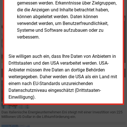
gemessen werden. Erkenntnisse über Zielgruppen,
die die Anzeigen und Inhalte betrachtet haben,
können abgeleitet werden. Daten können
Heidi Roider
verwendet werden, um Benutzerfreundlichkeit,
+49 (0) 8152 9311 28
Systeme und Software aufzubauen oder zu
h.roider@energie-und-
verbessern.
management.de
Sie willigen auch ein, dass Ihre Daten von Anbietern in
Drittstaaten und den USA verarbeitet werden. USA-
Anbieter müssen ihre Daten an dortige Behörden
MEHR ZUM THEMA
weitergegeben. Daher werden die USA als ein Land mit
einem nach EU-Standards unzureichenden
Freitag, 10.07.2026, 14:40
Datenschutzniveau eingeschätzt (Drittstaaten-
BETEILIGUNG
Energiekonzern sichert sich Lithium für das
Einwilligung).
Batteriegeschäft
Das italienische Energieunternehmen Eni steigt mit einer Investition von 225
Millionen US-Dollar in die Lithiumförderung ein.